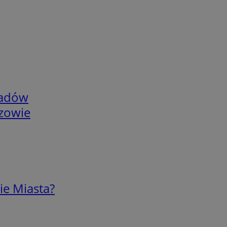
adów
rzowie
ie Miasta?