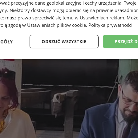
wać precyzyjne dane geolokalizacyjne i cechy urządzenia. Twoje
tryny. Niektórzy dostawcy mogą opierać się na prawnie uzasadnio
ie; masz prawo sprzeciwić się temu w
Ustawieniach reklam
. Może
woją zgodę w
Ustawieniach plików cookie
.
Polityka prywatności
EGÓŁY
ODRZUĆ WSZYSTKIE
PRZEJDŹ 
Wydajność
Targetowanie
Funkcjonalność
Ni
ezbędne
Wydajność
Targetowanie
Funkcjonalność
Niesklasyfikow
ie umożliwiają korzystanie z podstawowych funkcji strony internetowej, takich jak log
Bez niezbędnych plików cookie nie można prawidłowo korzystać ze strony internetowe
Okres
Provider
/
Domena
Opis
przechowywania