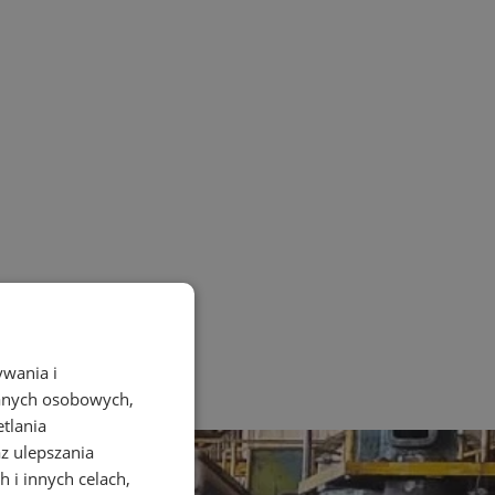
ywania i
danych osobowych,
etlania
az ulepszania
 i innych celach,