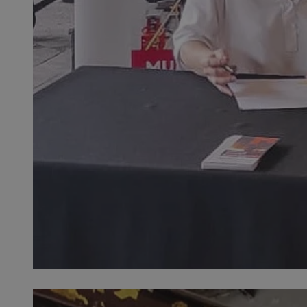
QeSessID
MvSessID
SessID
CookieScriptConse
__cf_bm
VISITOR_PRIVACY_
INGRESSCOOKIE