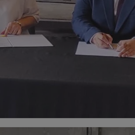
mojchorzow.pl
1 rok
Ten plik cookie przechowuje id
mojchorzow.pl
1 rok
Ten plik cookie przechowuje id
mojchorzow.pl
1 rok
Ten plik cookie przechowuje id
nt
4 tygodnie 2 dni
Ten plik cookie jest używany p
CookieScript
Script.com do zapamiętywania 
mojchorzow.pl
dotyczących zgody użytkownika
Jest to konieczne, aby baner c
Script.com działał poprawnie.
29 minut 53
Ten plik cookie służy do rozróż
Cloudflare Inc.
sekundy
botów. Jest to korzystne dla s
.temu.com
ponieważ umożliwia tworzeni
na temat korzystania z jej wit
METADATA
5 miesięcy 4
Ten plik cookie przechowuje i
YouTube
tygodnie
użytkownika oraz jego prefere
.youtube.com
prywatności podczas korzystan
Rejestruje wybory dotyczące p
Google Privacy Policy
i ustawień zgody, zapewniając 
w kolejnych wizytach. Dzięki 
musi ponownie konfigurować s
co zwiększa wygodę i zgodność
ochrony danych.
Sesja
Rejestruje, który klaster serw
NGINX Inc.
gościa. Jest to używane w kont
bh.contextweb.com
równoważenia obciążenia w ce
doświadczenia użytkownika.