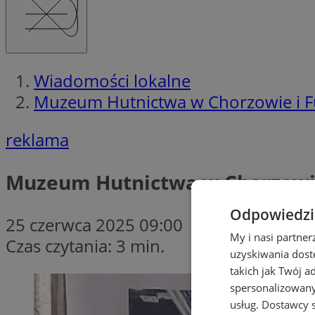
Wiadomości lokalne
Muzeum Hutnictwa w Chorzowie i Fun
reklama
Muzeum Hutnictwa w Chorzowie i
Odpowiedzia
25 czerwca 2025 09:00
My i nasi partne
Czas czytania: 3 min.
uzyskiwania dost
takich jak Twój a
spersonalizowanyc
usług.
Dostawcy s