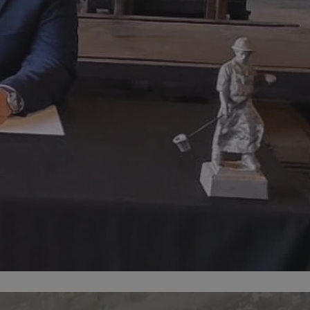
entyfikator sesji.
entyfikator sesji.
entyfikator sesji.
rzez usługę Cookie-
preferencji
 na pliki cookie.
ookie Cookie-
niania ludzi i
trony internetowej,
e ważnych raportów
ryny internetowej.
nformacje o zgodzie
ncjach dotyczących
ia z witryny.
olityki prywatności
ich przestrzeganie
temu użytkownik nie
woich preferencji,
 z regulacjami
erów obsługuje
ekście
lu optymalizacji