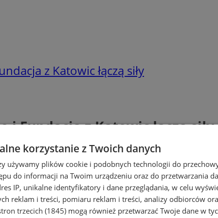
dacja z Katowic łączą siły
 Fundacja z Katowic łączą siły
lne korzystanie z Twoich danych
rzy używamy plików cookie i podobnych technologii do przechow
ępu do informacji na Twoim urządzeniu oraz do przetwarzania 
dres IP, unikalne identyfikatory i dane przeglądania, w celu wyświ
h reklam i treści, pomiaru reklam i treści, analizy odbiorców or
tron trzecich (1845)
mogą również przetwarzać Twoje dane w tych