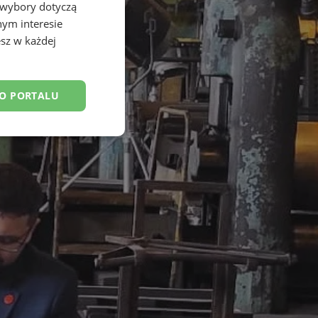
 wybory dotyczą
nym interesie
sz w każdej
DO PORTALU
esklasyfikowane
ane
owanie użytkownika i
j.