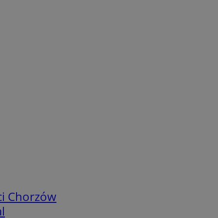
ci Chorzów
l