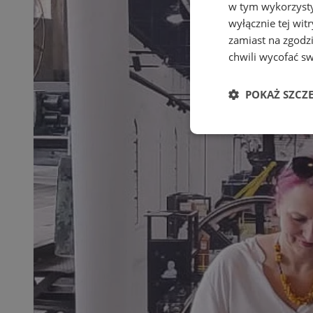
w tym wykorzysty
wyłącznie tej wi
zamiast na zgodz
chwili wycofać s
POKAŻ SZCZ
Niezbędne
Ni
Niezbędne pliki cook
zarządzanie kontem. 
Nazwa