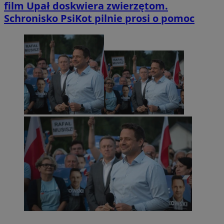
film
Upał doskwiera zwierzętom.
Schronisko PsiKot pilnie prosi o pomoc