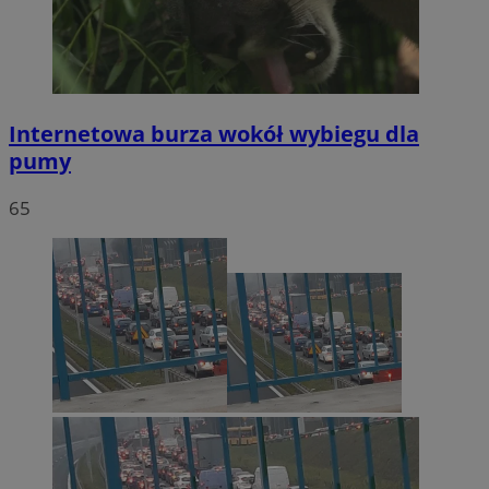
Internetowa burza wokół wybiegu dla
pumy
65