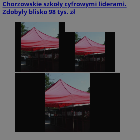
Chorzowskie szkoły cyfrowymi liderami.
Zdobyły blisko 98 tys. zł