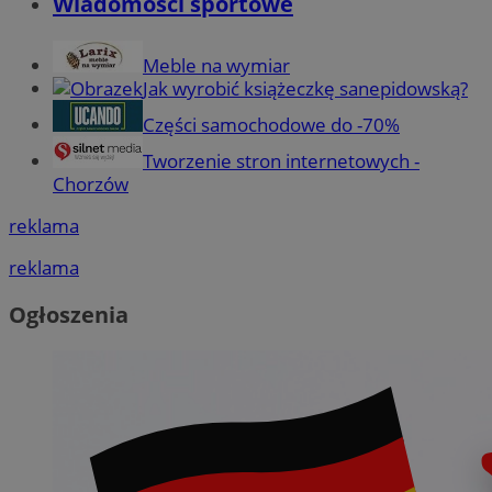
Wiadomości sportowe
Meble na wymiar
Jak wyrobić książeczkę sanepidowską?
Części samochodowe do -70%
Tworzenie stron internetowych -
Chorzów
reklama
reklama
Ogłoszenia