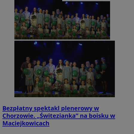
Bezpłatny spektakl plenerowy w
Chorzowie. „Świtezianka” na boisku w
Maciejkowicach