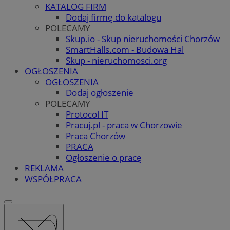
KATALOG FIRM
Dodaj firmę do katalogu
POLECAMY
Skup.io - Skup nieruchomości Chorzów
SmartHalls.com - Budowa Hal
Skup - nieruchomosci.org
OGŁOSZENIA
OGŁOSZENIA
Dodaj ogłoszenie
POLECAMY
Protocol IT
Pracuj.pl - praca w Chorzowie
Praca Chorzów
PRACA
Ogłoszenie o pracę
REKLAMA
WSPÓŁPRACA