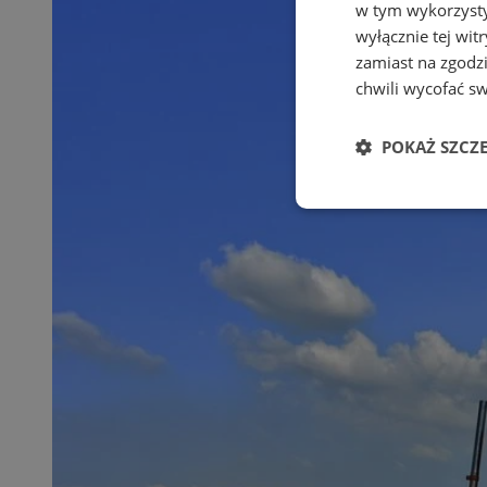
w tym wykorzysty
wyłącznie tej wi
zamiast na zgodz
chwili wycofać s
POKAŻ SZCZ
Niezbędne
Ni
Niezbędne pliki cook
zarządzanie kontem. 
Nazwa