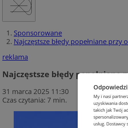
Sponsorowane
Najczęstsze błędy popełniane przy o
reklama
Najczęstsze błędy popełniane p
Odpowiedzia
31 marca 2025 11:30
My i nasi partne
Czas czytania: 7 min.
uzyskiwania dost
takich jak Twój a
spersonalizowanyc
usług.
Dostawcy s