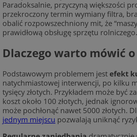
Paradoksalnie, przyczyną większości pr
li_gc
przekroczony termin wymiany filtra, br
obalić rozpowszechniony mit, że “maszy
prawidłową obsługę sprzętu rolniczego
Nazwa
Nazwa
openstat_umr82x3
Nazwa
Dlaczego warto mówić o
openstat_gid
VP
pb_rtb_ev_part
openstat_pbi939ar
openstat_khpu8s
Podstawowym problemem jest
efekt k
openstat_iy2unm5p
_clck
natychmiastowej interwencji, po kilku
__gads
incap_ses_1688_32
tysięcy złotych. Przykładem może być za
openstat_wj089dcr
koszt około 100 złotych, jednak igno
__Secure-
_clsk
ROLLOUT_TOKEN
visid_incap_322052
może pochłonąć nawet 5000 złotych. D
jednym miejscu
pozwalają uniknąć ryzyka
_clsk
bcookie
Regularne zaniedbania
dramatycznie 