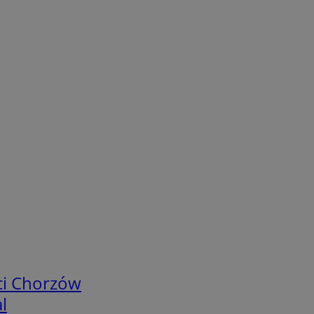
ci Chorzów
l