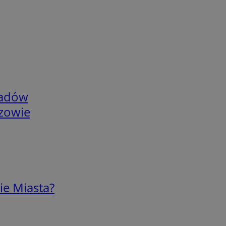
adów
rzowie
ie Miasta?