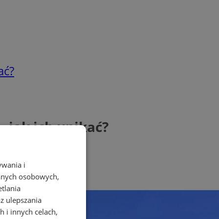
ać?
 jak ich unikać?
ywania i
danych osobowych,
etlania
az ulepszania
 i innych celach,