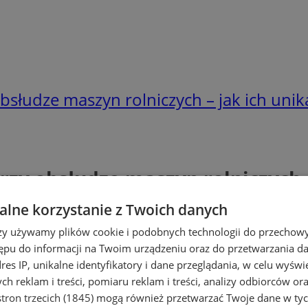
bsłudze maszyn rolniczych – jak ich unik
rzy obsłudze maszyn rolniczych –
lne korzystanie z Twoich danych
rzy używamy plików cookie i podobnych technologii do przechow
ępu do informacji na Twoim urządzeniu oraz do przetwarzania 
dres IP, unikalne identyfikatory i dane przeglądania, w celu wyświ
h reklam i treści, pomiaru reklam i treści, analizy odbiorców or
tron trzecich (1845)
mogą również przetwarzać Twoje dane w tych