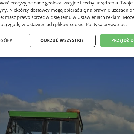
wać precyzyjne dane geolokalizacyjne i cechy urządzenia. Twoje
tryny. Niektórzy dostawcy mogą opierać się na prawnie uzasadnio
ie; masz prawo sprzeciwić się temu w
Ustawieniach reklam
. Może
woją zgodę w
Ustawieniach plików cookie
.
Polityka prywatności
EGÓŁY
ODRZUĆ WSZYSTKIE
PRZEJDŹ 
Wydajność
Targetowanie
Funkcjonalność
Ni
ezbędne
Wydajność
Targetowanie
Funkcjonalność
Niesklasyfikow
ie umożliwiają korzystanie z podstawowych funkcji strony internetowej, takich jak log
Bez niezbędnych plików cookie nie można prawidłowo korzystać ze strony internetowe
Okres
Provider
/
Domena
Opis
przechowywania