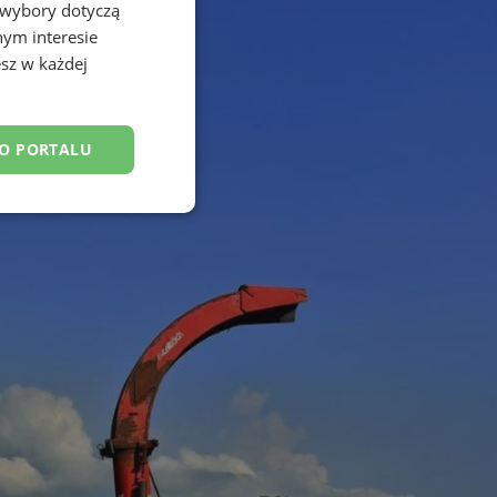
 wybory dotyczą
nym interesie
sz w każdej
DO PORTALU
esklasyfikowane
ane
owanie użytkownika i
j.