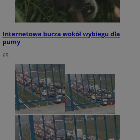
Internetowa burza wokół wybiegu dla
pumy
65