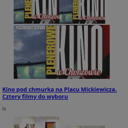
Kino pod chmurką na Placu Mickiewicza.
Cztery filmy do wyboru
N