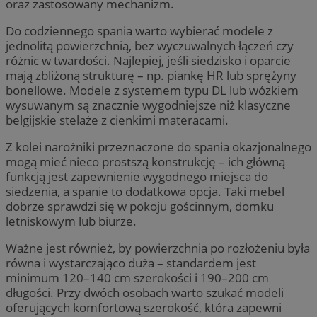
oraz zastosowany mechanizm.
Do codziennego spania warto wybierać modele z
jednolitą powierzchnią, bez wyczuwalnych łączeń czy
różnic w twardości. Najlepiej, jeśli siedzisko i oparcie
mają zbliżoną strukturę – np. piankę HR lub sprężyny
bonellowe. Modele z systemem typu DL lub wózkiem
wysuwanym są znacznie wygodniejsze niż klasyczne
belgijskie stelaże z cienkimi materacami.
Z kolei narożniki przeznaczone do spania okazjonalnego
mogą mieć nieco prostszą konstrukcję – ich główną
funkcją jest zapewnienie wygodnego miejsca do
siedzenia, a spanie to dodatkowa opcja. Taki mebel
dobrze sprawdzi się w pokoju gościnnym, domku
letniskowym lub biurze.
Ważne jest również, by powierzchnia po rozłożeniu była
równa i wystarczająco duża – standardem jest
minimum 120–140 cm szerokości i 190–200 cm
długości. Przy dwóch osobach warto szukać modeli
oferujących komfortową szerokość, która zapewni