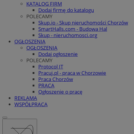
KATALOG FIRM
Dodaj firmę do katalogu
POLECAMY
Skup.io - Skup nieruchomości Chorzów
SmartHalls.com - Budowa Hal
Skup - nieruchomosci.org
OGŁOSZENIA
OGŁOSZENIA
Dodaj ogłoszenie
POLECAMY
Protocol IT
Pracuj.pl - praca w Chorzowie
Praca Chorzów
PRACA
Ogłoszenie o pracę
REKLAMA
WSPÓŁPRACA