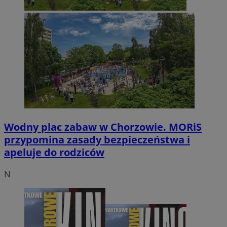
Wodny plac zabaw w Chorzowie. MORiS
przypomina zasady bezpieczeństwa i
apeluje do rodziców
N