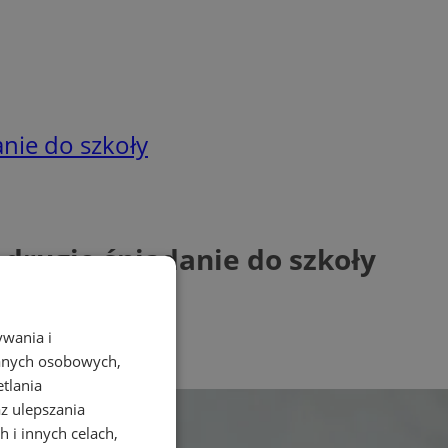
anie do szkoły
 drugie śniadanie do szkoły
ywania i
danych osobowych,
etlania
az ulepszania
 i innych celach,