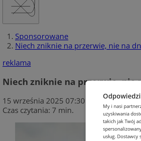
Sponsorowane
Niech zniknie na przerwie, nie na dn
reklama
Niech zniknie na przerwie, nie 
Odpowiedzia
15 września 2025 07:30
My i nasi partne
Czas czytania: 7 min.
uzyskiwania dost
takich jak Twój a
spersonalizowanyc
usług.
Dostawcy s