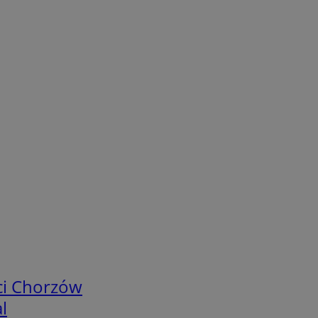
ci Chorzów
l