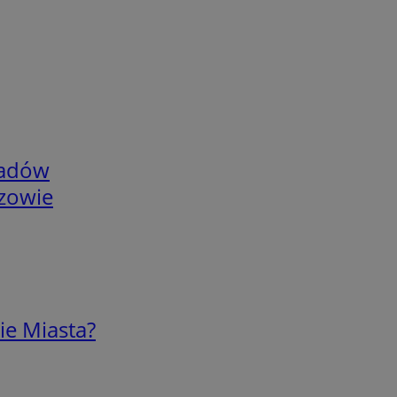
adów
rzowie
ie Miasta?