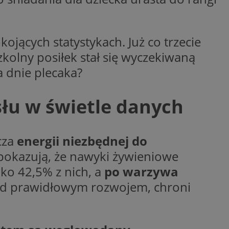
y gościa na
nych celów
ojących statystykach. Już co trzecie
kolny posiłek stał się wyczekiwaną
wywania
Opis
a dnie plecaka?
aportowania na
etowej dla
iaru wysiłków
słu w świetle danych
madzić dane, takie
wników z reklamami
nę internetową lub
rakcji
ubleClick for
cza
energii niezbędnej do
ernetowej w celu
wyświetlanie reklam
jonalności strony
ć.
 pokazują, że nawyki żywieniowe
rażaniem funkcji i
lko 42,5% z nich, a
po warzywa
aniem Microsoft
trolować, które
wywania informacji
wyświetlane
nad prawidłowym rozwojem, chroni
ów stron w jedną
ń etapowych,
anego użytkownika
aniem Microsoft
wywania informacji
służący do
ów stron w jedną
towej za