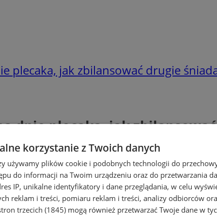
ie plecaka, jak zbilansować drugie śniad
na dnie plecaka, jak zbilansować
lne korzystanie z Twoich danych
rzy używamy plików cookie i podobnych technologii do przechow
ępu do informacji na Twoim urządzeniu oraz do przetwarzania 
dres IP, unikalne identyfikatory i dane przeglądania, w celu wyświ
h reklam i treści, pomiaru reklam i treści, analizy odbiorców or
tron trzecich (1845)
mogą również przetwarzać Twoje dane w tych