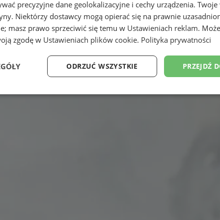
wać precyzyjne dane geolokalizacyjne i cechy urządzenia. Twoje
tryny. Niektórzy dostawcy mogą opierać się na prawnie uzasadnio
ie; masz prawo sprzeciwić się temu w
Ustawieniach reklam
. Może
woją zgodę w
Ustawieniach plików cookie
.
Polityka prywatności
EGÓŁY
ODRZUĆ WSZYSTKIE
PRZEJDŹ 
Wydajność
Targetowanie
Funkcjonalność
Ni
ezbędne
Wydajność
Targetowanie
Funkcjonalność
Niesklasyfikow
ie umożliwiają korzystanie z podstawowych funkcji strony internetowej, takich jak log
Bez niezbędnych plików cookie nie można prawidłowo korzystać ze strony internetowe
Okres
Provider
/
Domena
Opis
przechowywania