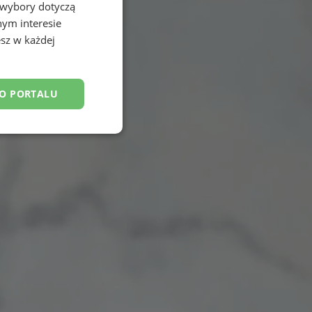
 wybory dotyczą
nym interesie
sz w każdej
DO PORTALU
esklasyfikowane
ane
owanie użytkownika i
j.