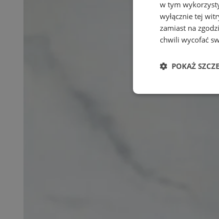
w tym wykorzysty
wyłącznie tej wi
zamiast na zgodz
chwili wycofać s
POKAŻ SZCZ
Niezbędne
Ni
Niezbędne pliki cook
zarządzanie kontem. 
Nazwa