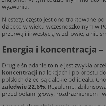
wyzwania.
li_gc
Niestety, często jest ono traktowane po
dziecko w wieku wczesnoszkolnym w Pols
Nazwa
przerwą i inwestycją w zdrowie, a nie s
Nazwa
openstat_umr82x3
Nazwa
openstat_gid
VP
pb_rtb_ev_part
Energia i koncentracja 
openstat_pbi939ar
openstat_khpu8s
openstat_iy2unm5p
_clck
__gads
Drugie śniadanie to nie jest zwykła prz
incap_ses_1688_32
koncentracji
na lekcjach i po prostu d
openstat_wj089dcr
__Secure-
polskich dzieci są dalekie od ideału. Ch
_clsk
ROLLOUT_TOKEN
visid_incap_322052
zaledwie 22,6%
. Regularne, zbilanso
przed bólami głowy, rozdrażnieniem i w
_clsk
bcookie