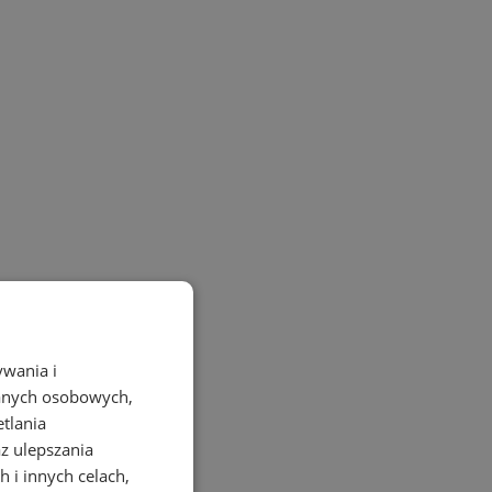
ywania i
danych osobowych,
etlania
az ulepszania
 i innych celach,