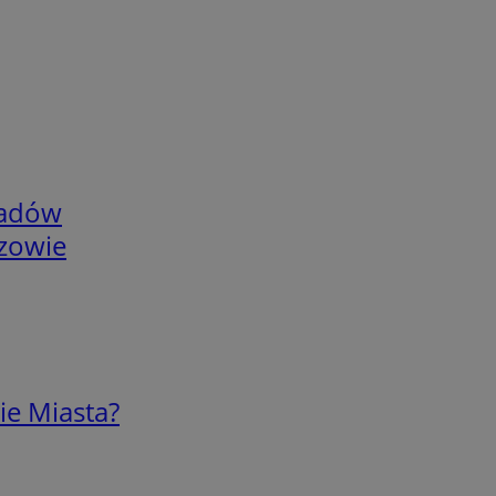
adów
rzowie
ie Miasta?