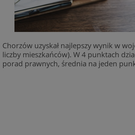
QeSessID
MvSessID
SessID
CookieScriptConse
Chorzów uzyskał najlepszy wynik w woj
liczby mieszkańców). W 4 punktach dzia
__cf_bm
porad prawnych, średnia na jeden punk
VISITOR_PRIVACY_
INGRESSCOOKIE