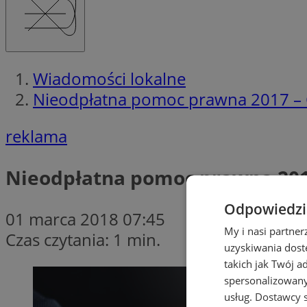
Wiadomości lokalne
Nieodpłatna pomoc prawna 2017 – 
reklama
Nieodpłatna pomoc prawna 2017
Odpowiedzia
01 marca 2018 07:45
My i nasi partne
Czas czytania: 1 min.
uzyskiwania dost
takich jak Twój a
spersonalizowanyc
usług.
Dostawcy s