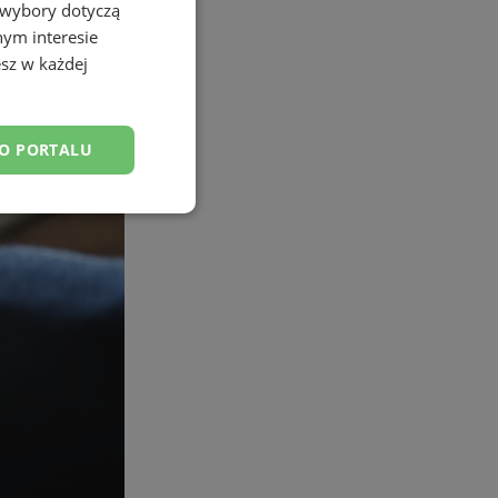
 wybory dotyczą
nym interesie
sz w każdej
DO PORTALU
esklasyfikowane
ane
owanie użytkownika i
j.