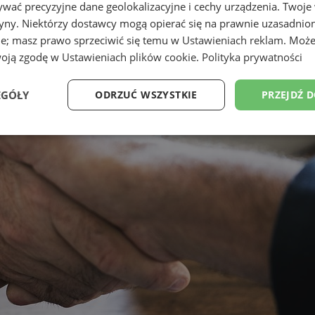
wać precyzyjne dane geolokalizacyjne i cechy urządzenia. Twoje
tryny. Niektórzy dostawcy mogą opierać się na prawnie uzasadnio
ie; masz prawo sprzeciwić się temu w
Ustawieniach reklam
. Może
woją zgodę w
Ustawieniach plików cookie
.
Polityka prywatności
EGÓŁY
ODRZUĆ WSZYSTKIE
PRZEJDŹ 
Wydajność
Targetowanie
Funkcjonalność
Ni
ezbędne
Wydajność
Targetowanie
Funkcjonalność
Niesklasyfikow
ie umożliwiają korzystanie z podstawowych funkcji strony internetowej, takich jak log
Bez niezbędnych plików cookie nie można prawidłowo korzystać ze strony internetowe
Okres
Provider
/
Domena
Opis
przechowywania