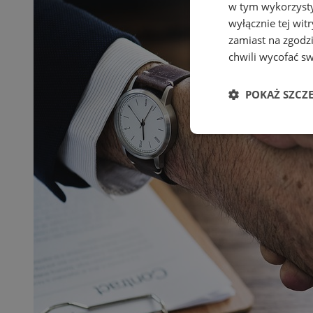
w tym wykorzysty
wyłącznie tej wi
zamiast na zgodz
chwili wycofać s
POKAŻ SZCZ
Niezbędne
Ni
Niezbędne pliki cook
zarządzanie kontem. 
Nazwa