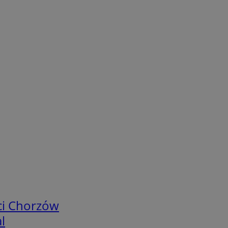
ci Chorzów
l