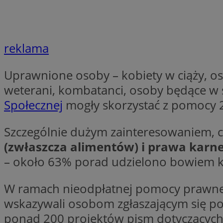
li_gc
reklama
Nazwa
Nazwa
Uprawnione osoby – kobiety w ciąży, os
openstat_umr82x3
Nazwa
weterani, kombatanci, osoby będące w s
openstat_gid
VP
pb_rtb_ev_part
openstat_pbi939ar
Społecznej
mogły skorzystać z pomocy 
openstat_khpu8s
Szczególnie dużym zainteresowaniem, ci
openstat_iy2unm5p
_clck
__gads
(zwłaszcza alimentów) i prawa karn
incap_ses_1688_32
– około 63% porad udzielono bowiem 
openstat_wj089dcr
__Secure-
_clsk
ROLLOUT_TOKEN
visid_incap_322052
W ramach nieodpłatnej pomocy prawnej
wskazywali osobom zgłaszającym się p
_clsk
bcookie
ponad 200 projektów pism dotyczących