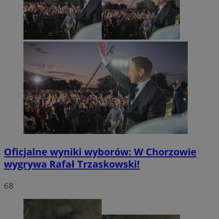
Oficjalne wyniki wyborów: W Chorzowie
wygrywa Rafał Trzaskowski!
68