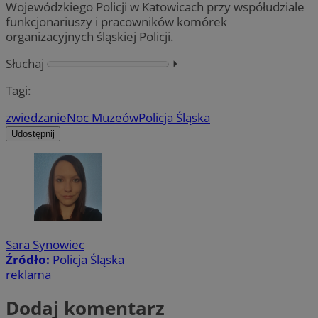
Wojewódzkiego Policji w Katowicach przy współudziale
funkcjonariuszy i pracowników komórek
organizacyjnych śląskiej Policji.
Słuchaj
⏵︎
Tagi:
zwiedzanie
Noc Muzeów
Policja Śląska
Udostępnij
Sara Synowiec
Źródło:
Policja Śląska
reklama
Dodaj komentarz