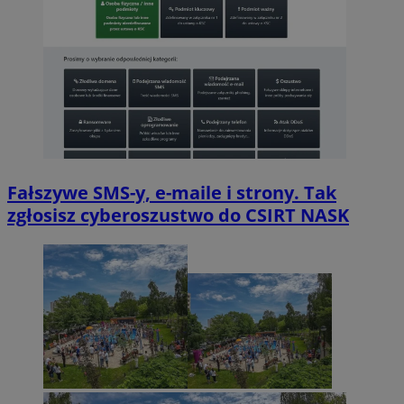
Fałszywe SMS-y, e-maile i strony. Tak
zgłosisz cyberoszustwo do CSIRT NASK