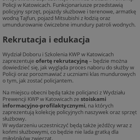
Policji w Katowicach. Funkcjonariusze przedstawią
policyjny sprzęt, pojazdy służbowe i terenowe, armatkę
wodną Tajfun, pojazd Mitsubishi z łodzią oraz
umundurowanie ćwiczebne imundury patroli wodnych.
Rekrutacja i edukacja
Wydział Doboru i Szkolenia KWP w Katowicach
zaprezentuje
ofertę rekrutacyjną
– będzie można
dowiedzieć się, jak wygląda proces naboru do służby w
Policji oraz porozmawiać z uczniami klas mundurowych
o tym, jak zostać policjantem.
Na miejscu obecni będą także policjanci z Wydziału
Prewencji KWP w Katowicach ze
stoiskami
informacyjno-profilaktycznymi
, na których
zaprezentują kolekcję policyjnych naszywek oraz sprzęt
służbowy.
W wydarzeniu uczestniczyć będą także jeźdźcy wraz z
końmi służbowymi, co będzie nie lada gratką dla
miłośników zwierząt.