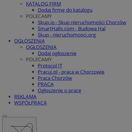
KATALOG FIRM
Dodaj firmę do katalogu
POLECAMY
Skup.io - Skup nieruchomości Chorzów
SmartHalls.com - Budowa Hal
Skup - nieruchomosci.org
OGŁOSZENIA
OGŁOSZENIA
Dodaj ogłoszenie
POLECAMY
Protocol IT
Pracuj.pl - praca w Chorzowie
Praca Chorzów
PRACA
Ogłoszenie o pracę
REKLAMA
WSPÓŁPRACA