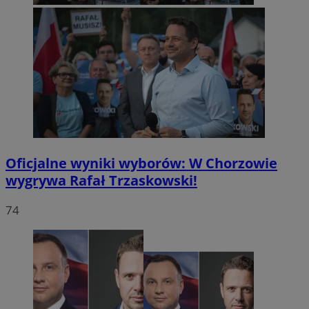
Oficjalne wyniki wyborów: W Chorzowie
wygrywa Rafał Trzaskowski!
74