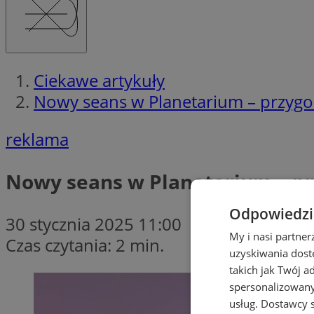
Ciekawe artykuły
Nowy seans w Planetarium – przyg
reklama
Nowy seans w Planetarium – p
Odpowiedzia
30 stycznia 2025 11:00
My i nasi partne
Czas czytania: 2 min.
uzyskiwania dost
takich jak Twój a
spersonalizowanyc
usług.
Dostawcy s