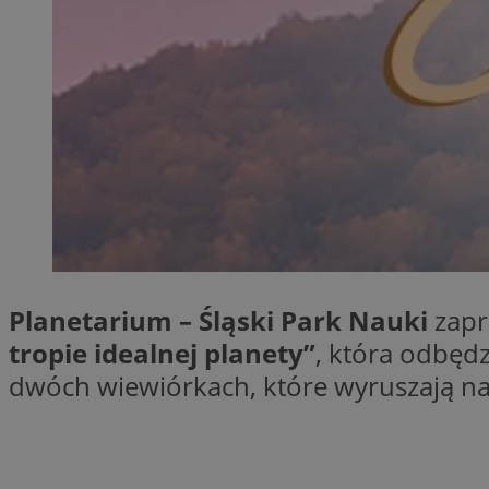
QeSessID
MvSessID
SessID
CookieScriptConse
__cf_bm
VISITOR_PRIVACY_
Planetarium – Śląski Park Nauki
zapr
tropie idealnej planety”
, która odbędz
dwóch wiewiórkach, które wyruszają n
INGRESSCOOKIE