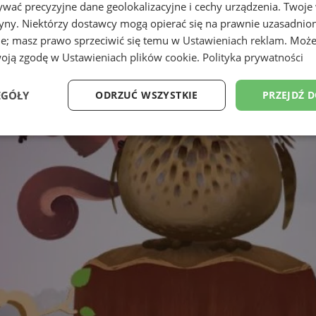
wać precyzyjne dane geolokalizacyjne i cechy urządzenia. Twoje
tryny. Niektórzy dostawcy mogą opierać się na prawnie uzasadnio
ie; masz prawo sprzeciwić się temu w
Ustawieniach reklam
. Może
woją zgodę w
Ustawieniach plików cookie
.
Polityka prywatności
EGÓŁY
ODRZUĆ WSZYSTKIE
PRZEJDŹ 
Wydajność
Targetowanie
Funkcjonalność
Ni
ezbędne
Wydajność
Targetowanie
Funkcjonalność
Niesklasyfikow
ie umożliwiają korzystanie z podstawowych funkcji strony internetowej, takich jak log
Bez niezbędnych plików cookie nie można prawidłowo korzystać ze strony internetowe
Okres
Provider
/
Domena
Opis
przechowywania