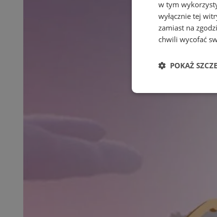
w tym wykorzysty
wyłącznie tej wi
zamiast na zgodz
chwili wycofać s
POKAŻ SZCZ
Niezbędne
Ni
Niezbędne pliki cook
zarządzanie kontem. 
Nazwa