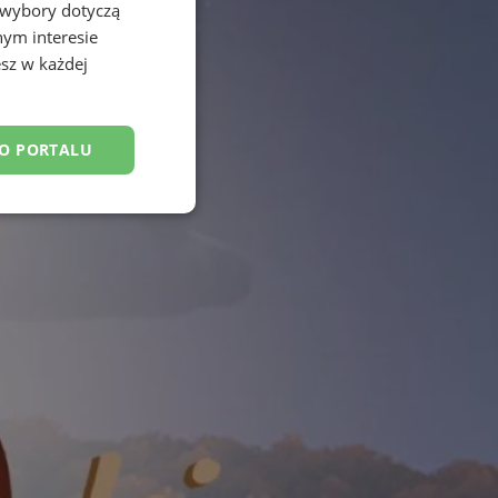
 wybory dotyczą
nym interesie
sz w każdej
DO PORTALU
esklasyfikowane
ane
owanie użytkownika i
j.