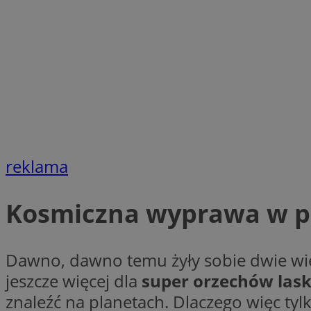
li_gc
Nazwa
Nazwa
openstat_umr82x3
Nazwa
openstat_gid
VP
pb_rtb_ev_part
openstat_pbi939ar
openstat_khpu8s
reklama
openstat_iy2unm5p
_clck
__gads
incap_ses_1688_32
Kosmiczna wyprawa w p
openstat_wj089dcr
__Secure-
_clsk
ROLLOUT_TOKEN
visid_incap_322052
Dawno, dawno temu żyły sobie dwie wi
jeszcze więcej dla
super orzechów las
_clsk
bcookie
znaleźć na planetach. Dlaczego więc ty