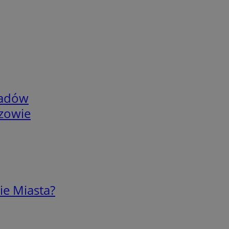
adów
rzowie
ie Miasta?