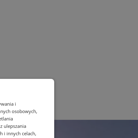
ywania i
danych osobowych,
etlania
az ulepszania
 i innych celach,