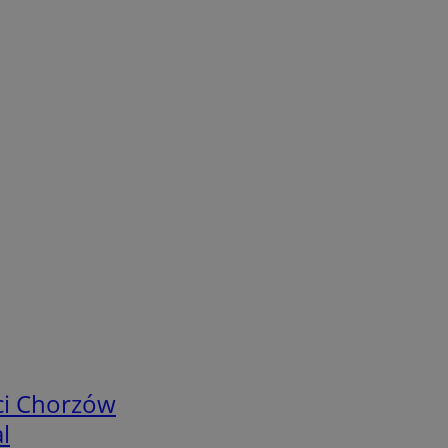
ci Chorzów
l