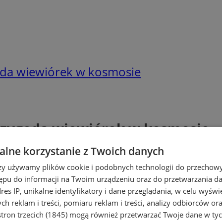
oda wiewiórek w kosmosie
rzygoda wiewiórek w kosmosie
lne korzystanie z Twoich danych
rzy używamy plików cookie i podobnych technologii do przechow
ępu do informacji na Twoim urządzeniu oraz do przetwarzania 
dres IP, unikalne identyfikatory i dane przeglądania, w celu wyświ
h reklam i treści, pomiaru reklam i treści, analizy odbiorców or
tron trzecich (1845)
mogą również przetwarzać Twoje dane w tych