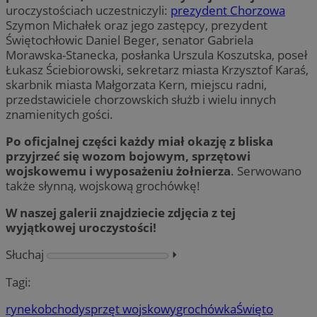
uroczystościach uczestniczyli:
prezydent Chorzowa
Szymon Michałek oraz jego zastępcy, prezydent
Świętochłowic Daniel Beger, senator Gabriela
Morawska-Stanecka, posłanka Urszula Koszutska, poseł
Łukasz Ściebiorowski, sekretarz miasta Krzysztof Karaś,
skarbnik miasta Małgorzata Kern, miejscu radni,
przedstawiciele chorzowskich służb i wielu innych
znamienitych gości.
Po oficjalnej części każdy miał okazję z bliska
przyjrzeć się wozom bojowym, sprzętowi
wojskowemu i wyposażeniu żołnierza
. Serwowano
także słynną, wojskową grochówkę!
W naszej galerii znajdziecie zdjęcia z tej
wyjątkowej uroczystości!
Słuchaj
⏵︎
Tagi:
rynek
obchody
sprzęt wojskowy
grochówka
Święto