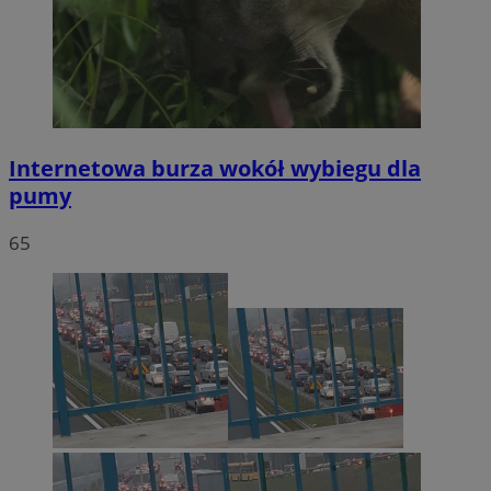
Internetowa burza wokół wybiegu dla
pumy
65