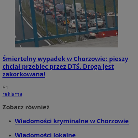
Śmiertelny wypadek w Chorzowie: pieszy
chciał przebiec przez DTŚ. Droga jest
zakorkowana!
61
reklama
Zobacz również
Wiadomości kryminalne w Chorzowie
Wiadomości lokalne