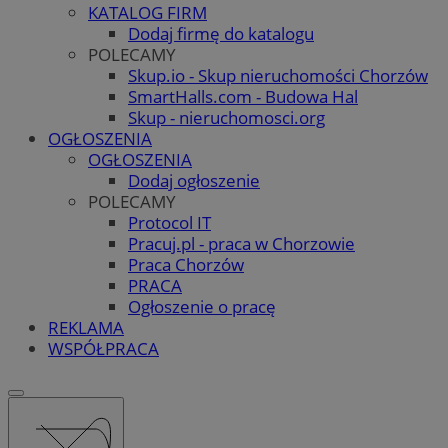
KATALOG FIRM
Dodaj firmę do katalogu
POLECAMY
Skup.io - Skup nieruchomości Chorzów
SmartHalls.com - Budowa Hal
Skup - nieruchomosci.org
OGŁOSZENIA
OGŁOSZENIA
Dodaj ogłoszenie
POLECAMY
Protocol IT
Pracuj.pl - praca w Chorzowie
Praca Chorzów
PRACA
Ogłoszenie o pracę
REKLAMA
WSPÓŁPRACA