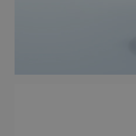
QeSessID
MvSessID
SessID
CookieScriptConse
__cf_bm
VISITOR_PRIVACY_
INGRESSCOOKIE