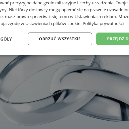
wać precyzyjne dane geolokalizacyjne i cechy urządzenia. Twoje
tryny. Niektórzy dostawcy mogą opierać się na prawnie uzasadnio
ie; masz prawo sprzeciwić się temu w
Ustawieniach reklam
. Może
woją zgodę w
Ustawieniach plików cookie
.
Polityka prywatności
EGÓŁY
ODRZUĆ WSZYSTKIE
PRZEJDŹ 
Wydajność
Targetowanie
Funkcjonalność
Ni
ezbędne
Wydajność
Targetowanie
Funkcjonalność
Niesklasyfikow
ie umożliwiają korzystanie z podstawowych funkcji strony internetowej, takich jak log
Bez niezbędnych plików cookie nie można prawidłowo korzystać ze strony internetowe
Okres
Provider
/
Domena
Opis
przechowywania