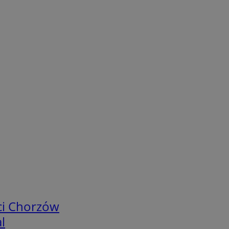
ci Chorzów
l