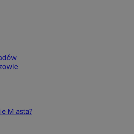
adów
rzowie
ie Miasta?