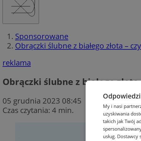
Sponsorowane
Obrączki ślubne z białego złota – 
reklama
Obrączki ślubne z białego złot
Odpowiedzia
05 grudnia 2023 08:45
My i nasi partne
Czas czytania: 4 min.
uzyskiwania dost
takich jak Twój a
spersonalizowanyc
usług.
Dostawcy s