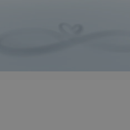
mojchorzow.pl
1 rok
Ten plik cookie przechowuje id
mojchorzow.pl
1 rok
Ten plik cookie przechowuje id
mojchorzow.pl
1 rok
Ten plik cookie przechowuje id
nt
4 tygodnie 2 dni
Ten plik cookie jest używany p
CookieScript
Script.com do zapamiętywania 
mojchorzow.pl
dotyczących zgody użytkownika
Jest to konieczne, aby baner c
Script.com działał poprawnie.
29 minut 53
Ten plik cookie służy do rozróż
Cloudflare Inc.
sekundy
botów. Jest to korzystne dla s
.temu.com
ponieważ umożliwia tworzeni
na temat korzystania z jej wit
METADATA
5 miesięcy 4
Ten plik cookie przechowuje i
YouTube
tygodnie
użytkownika oraz jego prefere
.youtube.com
prywatności podczas korzystan
Rejestruje wybory dotyczące p
Google Privacy Policy
i ustawień zgody, zapewniając 
w kolejnych wizytach. Dzięki 
musi ponownie konfigurować s
co zwiększa wygodę i zgodność
ochrony danych.
Sesja
Rejestruje, który klaster serw
NGINX Inc.
gościa. Jest to używane w kont
bh.contextweb.com
równoważenia obciążenia w ce
doświadczenia użytkownika.