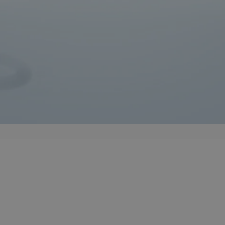
entyfikator sesji.
entyfikator sesji.
entyfikator sesji.
rzez usługę Cookie-
preferencji
 na pliki cookie.
ookie Cookie-
niania ludzi i
trony internetowej,
e ważnych raportów
ryny internetowej.
nformacje o zgodzie
ncjach dotyczących
ia z witryny.
olityki prywatności
ich przestrzeganie
temu użytkownik nie
woich preferencji,
 z regulacjami
erów obsługuje
ekście
lu optymalizacji