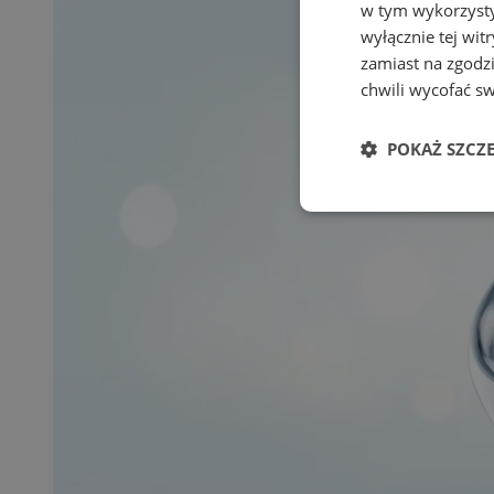
w tym wykorzysty
wyłącznie tej wi
zamiast na zgodz
chwili wycofać s
POKAŻ SZCZ
Niezbędne
Ni
Niezbędne pliki cook
zarządzanie kontem. 
Nazwa