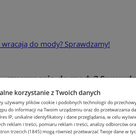
czy wracają do mody? Sprawdzamy!
a – czy wracają do mody? Sprawd
lne korzystanie z Twoich danych
rzy używamy plików cookie i podobnych technologii do przechow
ępu do informacji na Twoim urządzeniu oraz do przetwarzania 
dres IP, unikalne identyfikatory i dane przeglądania, w celu wyświ
h reklam i treści, pomiaru reklam i treści, analizy odbiorców or
tron trzecich (1845)
mogą również przetwarzać Twoje dane w tych