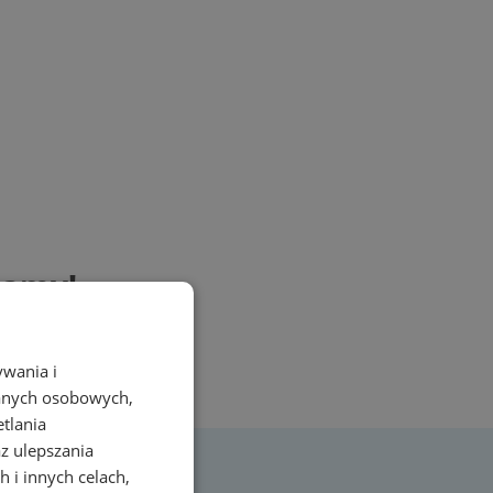
zamy!
ywania i
danych osobowych,
etlania
az ulepszania
 i innych celach,