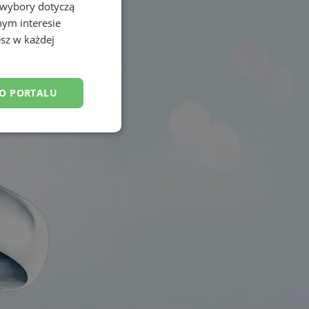
 wybory dotyczą
nym interesie
sz w każdej
DO PORTALU
esklasyfikowane
ane
owanie użytkownika i
j.