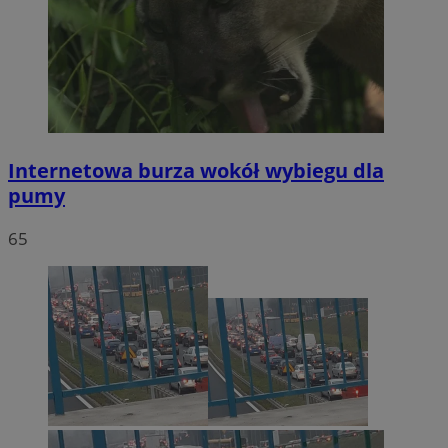
Internetowa burza wokół wybiegu dla
pumy
65