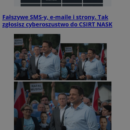
Fałszywe SMS-y, e-maile i strony. Tak
zgłosisz cyberoszustwo do CSIRT NASK