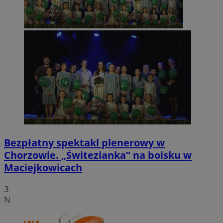
Bezpłatny spektakl plenerowy w
Chorzowie. „Świtezianka” na boisku w
Maciejkowicach
3
N