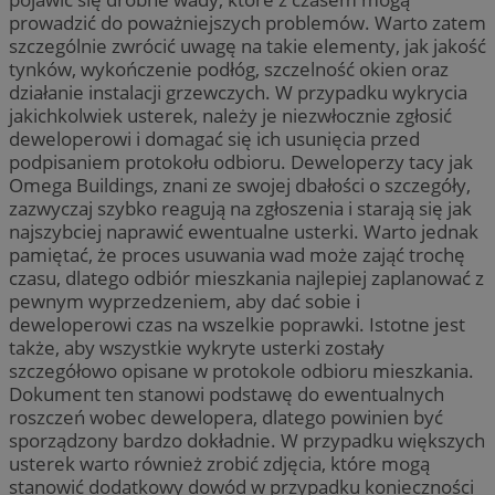
prowadzić do poważniejszych problemów. Warto zatem
szczególnie zwrócić uwagę na takie elementy, jak jakość
tynków, wykończenie podłóg, szczelność okien oraz
działanie instalacji grzewczych. W przypadku wykrycia
jakichkolwiek usterek, należy je niezwłocznie zgłosić
deweloperowi i domagać się ich usunięcia przed
podpisaniem protokołu odbioru. Deweloperzy tacy jak
Omega Buildings, znani ze swojej dbałości o szczegóły,
zazwyczaj szybko reagują na zgłoszenia i starają się jak
najszybciej naprawić ewentualne usterki. Warto jednak
pamiętać, że proces usuwania wad może zająć trochę
czasu, dlatego odbiór mieszkania najlepiej zaplanować z
pewnym wyprzedzeniem, aby dać sobie i
deweloperowi czas na wszelkie poprawki. Istotne jest
także, aby wszystkie wykryte usterki zostały
szczegółowo opisane w protokole odbioru mieszkania.
Dokument ten stanowi podstawę do ewentualnych
roszczeń wobec dewelopera, dlatego powinien być
sporządzony bardzo dokładnie. W przypadku większych
usterek warto również zrobić zdjęcia, które mogą
stanowić dodatkowy dowód w przypadku konieczności