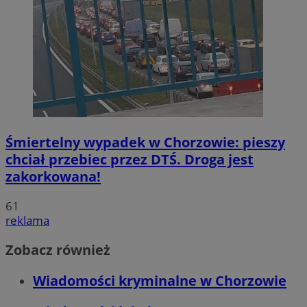
Śmiertelny wypadek w Chorzowie: pieszy
chciał przebiec przez DTŚ. Droga jest
zakorkowana!
61
reklama
Zobacz również
Wiadomości kryminalne w Chorzowie