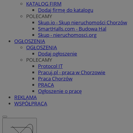
KATALOG FIRM
Dodaj firmę do katalogu
POLECAMY
Skup.io - Skup nieruchomości Chorzów
SmartHalls.com - Budowa Hal
Skup - nieruchomosci.org
OGŁOSZENIA
OGŁOSZENIA
Dodaj ogłoszenie
POLECAMY
Protocol IT
Pracuj.pl - praca w Chorzowie
Praca Chorzów
PRACA
Ogłoszenie o pracę
REKLAMA
WSPÓŁPRACA