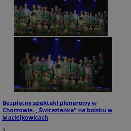
Bezpłatny spektakl plenerowy w
Chorzowie. „Świtezianka” na boisku w
Maciejkowicach
3