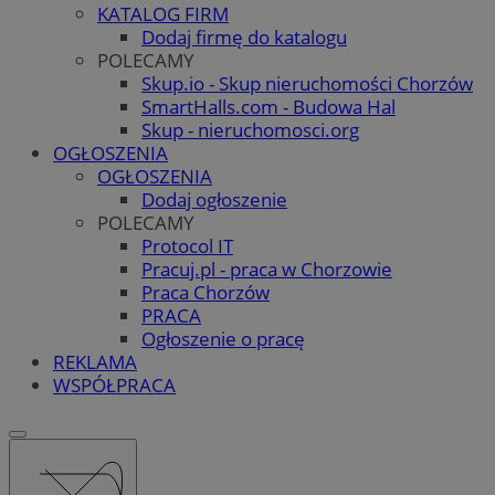
KATALOG FIRM
Dodaj firmę do katalogu
POLECAMY
Skup.io - Skup nieruchomości Chorzów
SmartHalls.com - Budowa Hal
Skup - nieruchomosci.org
OGŁOSZENIA
OGŁOSZENIA
Dodaj ogłoszenie
POLECAMY
Protocol IT
Pracuj.pl - praca w Chorzowie
Praca Chorzów
PRACA
Ogłoszenie o pracę
REKLAMA
WSPÓŁPRACA