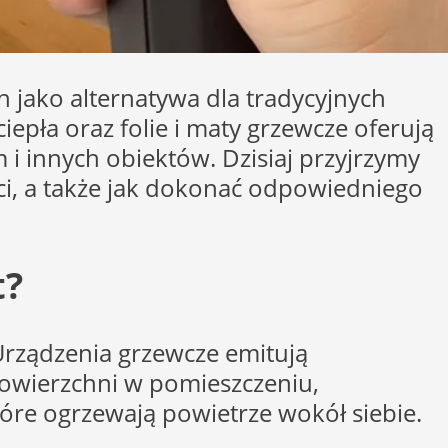
h jako alternatywa dla tradycyjnych
epła oraz folie i maty grzewcze oferują
i innych obiektów. Dzisiaj przyjrzymy
yści, a także jak dokonać odpowiedniego
t?
Urządzenia grzewcze emitują
owierzchni w pomieszczeniu,
tóre ogrzewają powietrze wokół siebie.