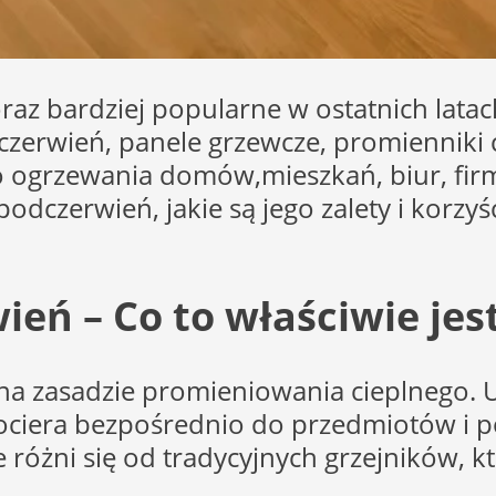
az bardziej popularne w ostatnich latac
zerwień, panele grzewcze, promienniki ci
ogrzewania domów,mieszkań, biur, firm 
podczerwień, jakie są jego zalety i korz
eń – Co to właściwie jes
 na zasadzie promieniowania cieplnego. 
ciera bezpośrednio do przedmiotów i p
 różni się od tradycyjnych grzejników, k