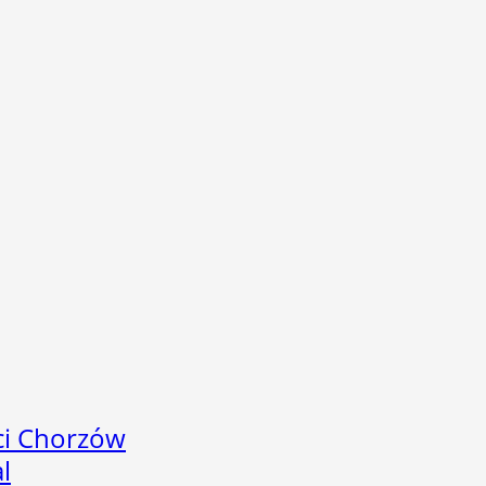
ci Chorzów
l