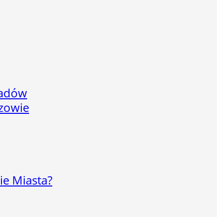
adów
rzowie
ie Miasta?