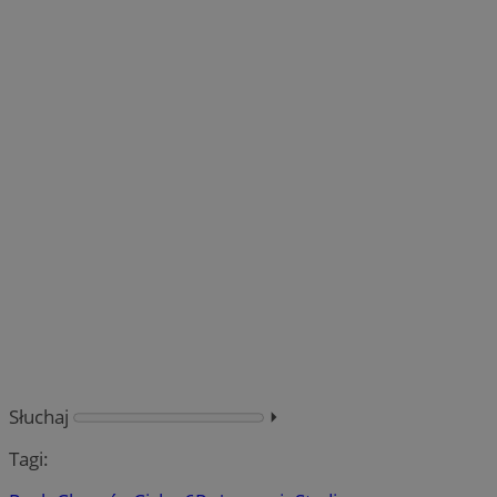
Słuchaj
⏵︎
Tagi: