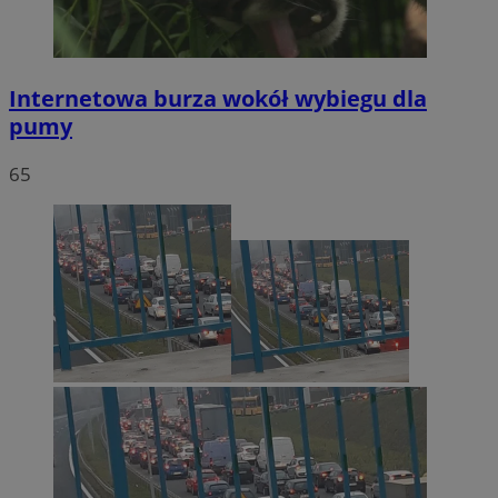
Internetowa burza wokół wybiegu dla
pumy
65