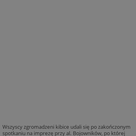
Wszyscy zgromadzeni kibice udali się po zakończonym
spotkaniu na imprezę przy al. Bojowników, po której