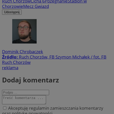
Ruch Chorzów
Cicha 6
Pożegnanie
Stadion w
Chorzowie
Mecz Gwiazd
Udostępnij
Dominik Chrobaczek
Źródło:
Ruch Chorzów, FB Szymon Michałek / fot. FB
Ruch Chorzów
reklama
Dodaj komentarz
Akceptuję regulamin zamieszczania komentarzy
oraz politykę prywatności.