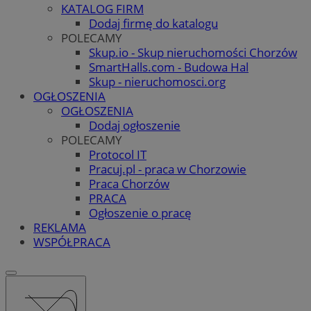
KATALOG FIRM
Dodaj firmę do katalogu
POLECAMY
Skup.io - Skup nieruchomości Chorzów
SmartHalls.com - Budowa Hal
Skup - nieruchomosci.org
OGŁOSZENIA
OGŁOSZENIA
Dodaj ogłoszenie
POLECAMY
Protocol IT
Pracuj.pl - praca w Chorzowie
Praca Chorzów
PRACA
Ogłoszenie o pracę
REKLAMA
WSPÓŁPRACA