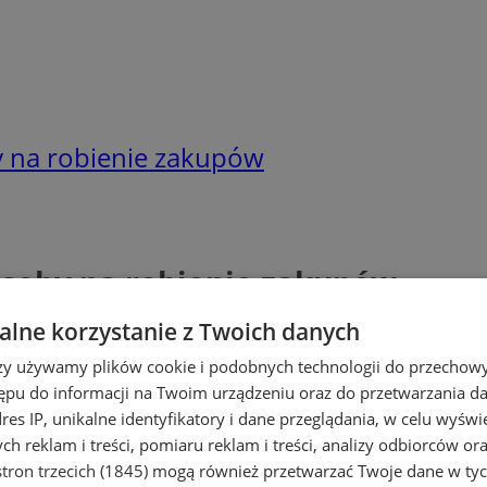
y na robienie zakupów
osoby na robienie zakupów
lne korzystanie z Twoich danych
rzy używamy plików cookie i podobnych technologii do przechow
ępu do informacji na Twoim urządzeniu oraz do przetwarzania 
dres IP, unikalne identyfikatory i dane przeglądania, w celu wyświ
h reklam i treści, pomiaru reklam i treści, analizy odbiorców or
tron trzecich (1845)
mogą również przetwarzać Twoje dane w tych