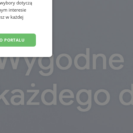
 wybory dotyczą
nym interesie
sz w każdej
DO PORTALU
esklasyfikowane
ane
owanie użytkownika i
j.