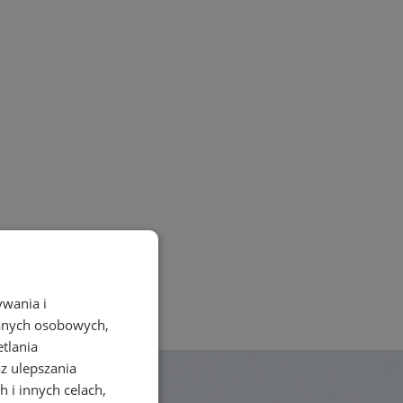
ywania i
danych osobowych,
etlania
az ulepszania
 i innych celach,