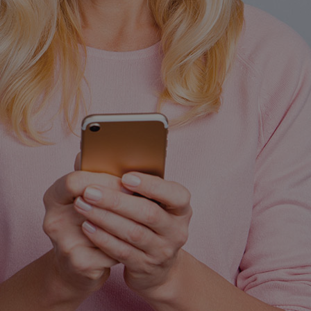
mojchorzow.pl
1 rok
Ten plik cookie przechowuje id
mojchorzow.pl
1 rok
Ten plik cookie przechowuje id
mojchorzow.pl
1 rok
Ten plik cookie przechowuje id
nt
4 tygodnie 2 dni
Ten plik cookie jest używany p
CookieScript
Script.com do zapamiętywania 
mojchorzow.pl
dotyczących zgody użytkownika
Jest to konieczne, aby baner c
Script.com działał poprawnie.
29 minut 53
Ten plik cookie służy do rozróż
Cloudflare Inc.
sekundy
botów. Jest to korzystne dla s
.temu.com
ponieważ umożliwia tworzeni
na temat korzystania z jej wit
METADATA
5 miesięcy 4
Ten plik cookie przechowuje i
YouTube
tygodnie
użytkownika oraz jego prefere
.youtube.com
prywatności podczas korzystan
Rejestruje wybory dotyczące p
Google Privacy Policy
i ustawień zgody, zapewniając 
w kolejnych wizytach. Dzięki 
musi ponownie konfigurować s
co zwiększa wygodę i zgodność
ochrony danych.
Sesja
Rejestruje, który klaster serw
NGINX Inc.
gościa. Jest to używane w kont
bh.contextweb.com
równoważenia obciążenia w ce
doświadczenia użytkownika.