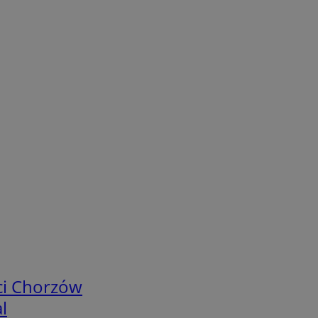
ci Chorzów
l