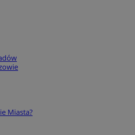
adów
rzowie
ie Miasta?