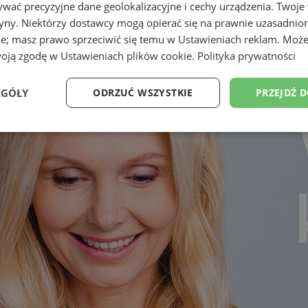
wać precyzyjne dane geolokalizacyjne i cechy urządzenia. Twoje
tryny. Niektórzy dostawcy mogą opierać się na prawnie uzasadnio
ie; masz prawo sprzeciwić się temu w
Ustawieniach reklam
. Może
woją zgodę w
Ustawieniach plików cookie
.
Polityka prywatności
EGÓŁY
ODRZUĆ WSZYSTKIE
PRZEJDŹ 
Wydajność
Targetowanie
Funkcjonalność
Ni
ezbędne
Wydajność
Targetowanie
Funkcjonalność
Niesklasyfikow
ie umożliwiają korzystanie z podstawowych funkcji strony internetowej, takich jak log
Bez niezbędnych plików cookie nie można prawidłowo korzystać ze strony internetowe
Okres
Provider
/
Domena
Opis
przechowywania