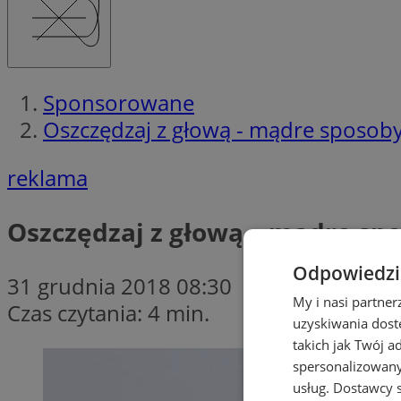
Sponsorowane
Oszczędzaj z głową - mądre sposob
reklama
Oszczędzaj z głową – mądre sp
Odpowiedzia
31 grudnia 2018 08:30
My i nasi partne
Czas czytania: 4 min.
uzyskiwania dost
takich jak Twój a
spersonalizowanyc
usług.
Dostawcy s