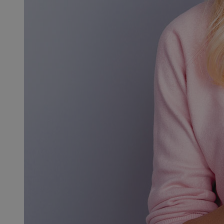
QeSessID
MvSessID
SessID
CookieScriptConse
__cf_bm
VISITOR_PRIVACY_
INGRESSCOOKIE