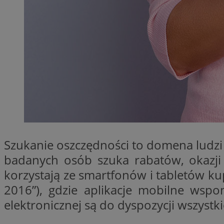
li_gc
Nazwa
Nazwa
openstat_umr82x3
Nazwa
openstat_gid
VP
pb_rtb_ev_part
openstat_pbi939ar
openstat_khpu8s
openstat_iy2unm5p
_clck
__gads
Szukanie oszczędności to domena ludzi r
incap_ses_1688_32
badanych osób szuka rabatów, okazji 
openstat_wj089dcr
__Secure-
_clsk
ROLLOUT_TOKEN
korzystają ze smartfonów i tabletów k
visid_incap_322052
2016”), gdzie aplikacje mobilne wsp
elektronicznej są do dyspozycji wszyst
_clsk
bcookie