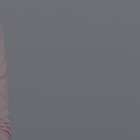
entyfikator sesji.
entyfikator sesji.
entyfikator sesji.
rzez usługę Cookie-
preferencji
 na pliki cookie.
ookie Cookie-
niania ludzi i
trony internetowej,
e ważnych raportów
ryny internetowej.
nformacje o zgodzie
ncjach dotyczących
ia z witryny.
olityki prywatności
ich przestrzeganie
temu użytkownik nie
woich preferencji,
 z regulacjami
erów obsługuje
ekście
lu optymalizacji