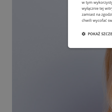
w tym wykorzysty
wyłącznie tej wi
zamiast na zgodz
chwili wycofać s
POKAŻ SZCZ
Niezbędne
Ni
Niezbędne pliki cook
zarządzanie kontem. 
Nazwa