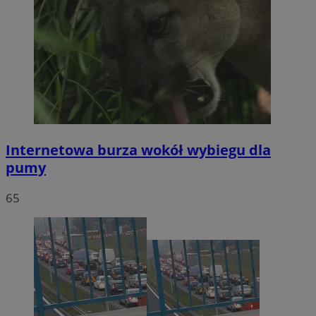
Internetowa burza wokół wybiegu dla
pumy
65