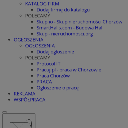
KATALOG FIRM
Dodaj firmę do katalogu
POLECAMY
Skup.io - Skup nieruchomości Chorzów
SmartHalls.com - Budowa Hal
Skup - nieruchomosci.org
OGŁOSZENIA
OGŁOSZENIA
Dodaj ogłoszenie
POLECAMY
Protocol IT
Pracuj.pl - praca w Chorzowie
Praca Chorzów
PRACA
Ogłoszenie o pracę
REKLAMA
WSPÓŁPRACA