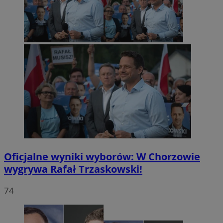
Oficjalne wyniki wyborów: W Chorzowie
wygrywa Rafał Trzaskowski!
74