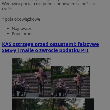
Wydawca portalu nie ponosi odpowiedzialności za
treść.
* pola obowiązkowe
Najnowsze
Popularne
KAS ostrzega przed oszustami: fałszywe
SMS-y i maile o zwrocie podatku PIT