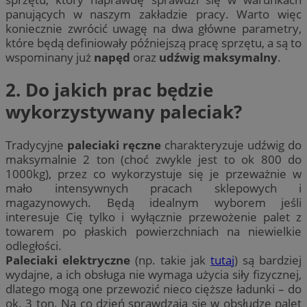
panujących w naszym zakładzie pracy. Warto więc
koniecznie zwrócić uwagę na dwa główne parametry,
które będą definiowały późniejszą pracę sprzętu, a są to
wspominany już
napęd
oraz
udźwig maksymalny
.
2. Do jakich prac będzie
wykorzystywany paleciak?
Tradycyjne
paleciaki ręczne
charakteryzuje udźwig do
maksymalnie 2 ton (choć zwykle jest to ok 800 do
1000kg), przez co wykorzystuje się je przeważnie w
mało intensywnych pracach sklepowych i
magazynowych. Będą idealnym wyborem jeśli
interesuje Cię tylko i wyłącznie przewożenie palet z
towarem po płaskich powierzchniach na niewielkie
odległości.
Paleciaki elektryczne
(np. takie jak
tutaj
) są bardziej
wydajne, a ich obsługa nie wymaga użycia siły fizycznej,
dlatego mogą one przewozić nieco cięższe ładunki – do
ok. 3 ton. Na co dzień sprawdzają się w obsłudze palet