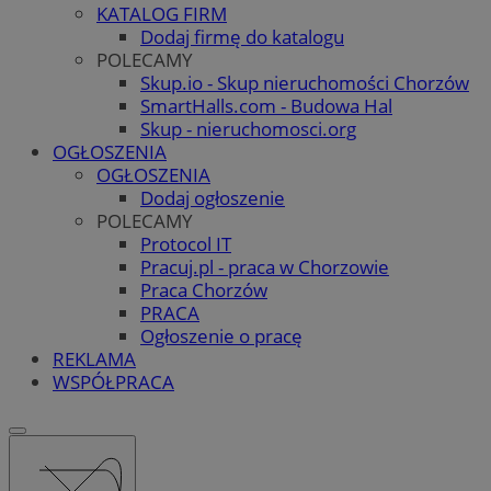
KATALOG FIRM
Dodaj firmę do katalogu
POLECAMY
Skup.io - Skup nieruchomości Chorzów
SmartHalls.com - Budowa Hal
Skup - nieruchomosci.org
OGŁOSZENIA
OGŁOSZENIA
Dodaj ogłoszenie
POLECAMY
Protocol IT
Pracuj.pl - praca w Chorzowie
Praca Chorzów
PRACA
Ogłoszenie o pracę
REKLAMA
WSPÓŁPRACA