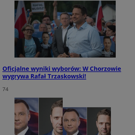
Oficjalne wyniki wyborów: W Chorzowie
wygrywa Rafał Trzaskowski!
74