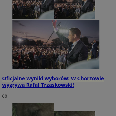
Oficjalne wyniki wyborów: W Chorzowie
wygrywa Rafał Trzaskowski!
68