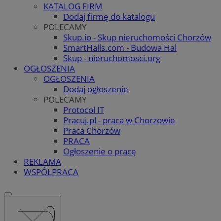
KATALOG FIRM
Dodaj firmę do katalogu
POLECAMY
Skup.io - Skup nieruchomości Chorzów
SmartHalls.com - Budowa Hal
Skup - nieruchomosci.org
OGŁOSZENIA
OGŁOSZENIA
Dodaj ogłoszenie
POLECAMY
Protocol IT
Pracuj.pl - praca w Chorzowie
Praca Chorzów
PRACA
Ogłoszenie o pracę
REKLAMA
WSPÓŁPRACA