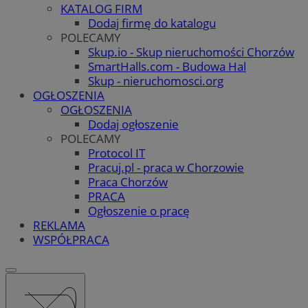
KATALOG FIRM
Dodaj firmę do katalogu
POLECAMY
Skup.io - Skup nieruchomości Chorzów
SmartHalls.com - Budowa Hal
Skup - nieruchomosci.org
OGŁOSZENIA
OGŁOSZENIA
Dodaj ogłoszenie
POLECAMY
Protocol IT
Pracuj.pl - praca w Chorzowie
Praca Chorzów
PRACA
Ogłoszenie o pracę
REKLAMA
WSPÓŁPRACA