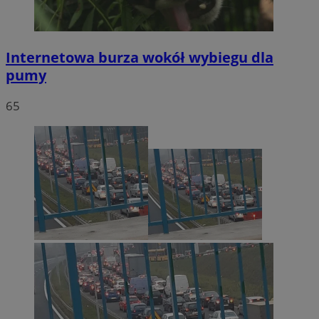
Internetowa burza wokół wybiegu dla
pumy
65