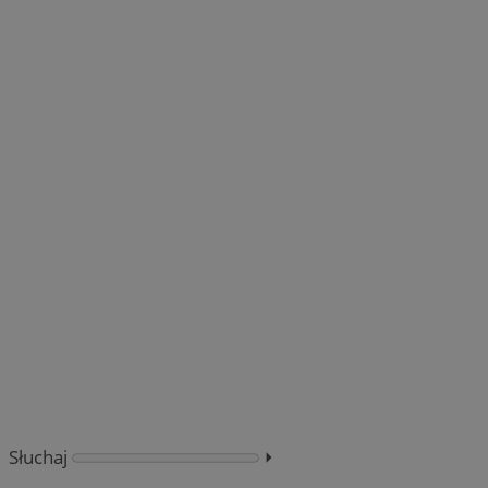
Słuchaj
⏵︎