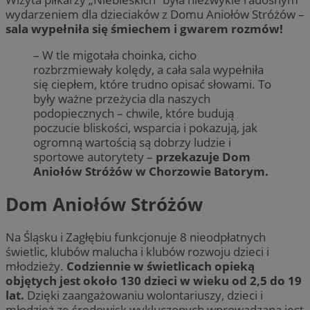
wydarzeniem dla dzieciaków z Domu Aniołów Stróżów –
sala wypełniła się śmiechem i gwarem rozmów!
– W tle migotała choinka, cicho
rozbrzmiewały kolędy, a cała sala wypełniła
się ciepłem, które trudno opisać słowami. To
były ważne przeżycia dla naszych
podopiecznych – chwile, które budują
poczucie bliskości, wsparcia i pokazują, jak
ogromną wartością są dobrzy ludzie i
sportowe autorytety –
przekazuje Dom
Aniołów Stróżów w Chorzowie Batorym.
Dom Aniołów Stróżów
Na Śląsku i Zagłębiu funkcjonuje 8 nieodpłatnych
świetlic, klubów malucha i klubów rozwoju dzieci i
młodzieży.
Codziennie w świetlicach opieką
objętych jest około 130 dzieci w wieku od 2,5 do 19
lat.
Dzięki zaangażowaniu wolontariuszy, dzieci i
młodzież ze środowisk wykluczonych wprowadzana jest