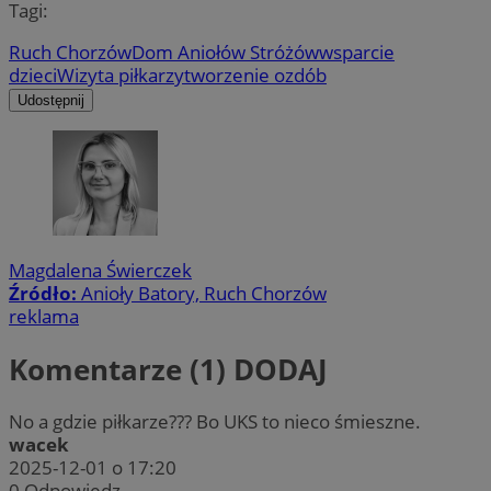
Tagi:
Ruch Chorzów
Dom Aniołów Stróżów
wsparcie
dzieci
Wizyta piłkarzy
tworzenie ozdób
Udostępnij
Magdalena Świerczek
Źródło:
Anioły Batory, Ruch Chorzów
reklama
Komentarze (1)
DODAJ
No a gdzie piłkarze??? Bo UKS to nieco śmieszne.
wacek
2025-12-01 o 17:20
0
Odpowiedz