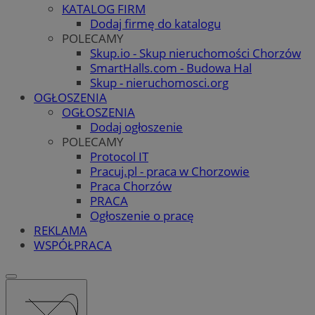
KATALOG FIRM
Dodaj firmę do katalogu
POLECAMY
Skup.io - Skup nieruchomości Chorzów
SmartHalls.com - Budowa Hal
Skup - nieruchomosci.org
OGŁOSZENIA
OGŁOSZENIA
Dodaj ogłoszenie
POLECAMY
Protocol IT
Pracuj.pl - praca w Chorzowie
Praca Chorzów
PRACA
Ogłoszenie o pracę
REKLAMA
WSPÓŁPRACA