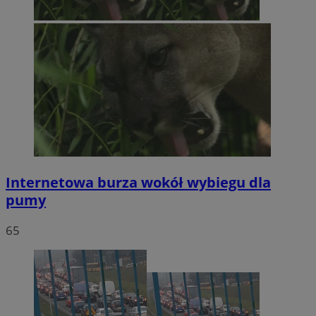
Internetowa burza wokół wybiegu dla
pumy
65