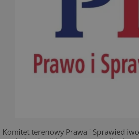
QeSessID
MvSessID
SessID
CookieScriptConse
__cf_bm
VISITOR_PRIVACY_
INGRESSCOOKIE
Komitet terenowy Prawa i Sprawiedliwo