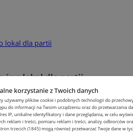
 lokal dla partii
ór o lokal dla partii
lne korzystanie z Twoich danych
rzy używamy plików cookie i podobnych technologii do przechow
ępu do informacji na Twoim urządzeniu oraz do przetwarzania 
dres IP, unikalne identyfikatory i dane przeglądania, w celu wyświ
h reklam i treści, pomiaru reklam i treści, analizy odbiorców or
tron trzecich (1845)
mogą również przetwarzać Twoje dane w tych