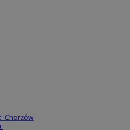
ci Chorzów
l