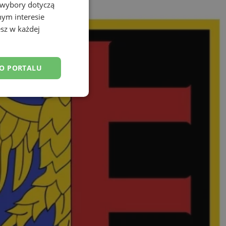
 wybory dotyczą
nym interesie
sz w każdej
DO PORTALU
esklasyfikowane
ane
owanie użytkownika i
j.