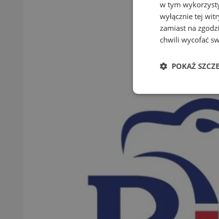
w tym wykorzysty
wyłącznie tej wi
zamiast na zgodz
chwili wycofać s
POKAŻ SZCZ
Niezbędne
Ni
Niezbędne pliki cook
zarządzanie kontem. 
Nazwa