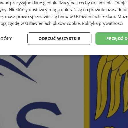
wać precyzyjne dane geolokalizacyjne i cechy urządzenia. Twoje
tryny. Niektórzy dostawcy mogą opierać się na prawnie uzasadnio
ie; masz prawo sprzeciwić się temu w
Ustawieniach reklam
. Może
woją zgodę w
Ustawieniach plików cookie
.
Polityka prywatności
EGÓŁY
ODRZUĆ WSZYSTKIE
PRZEJDŹ 
Wydajność
Targetowanie
Funkcjonalność
Ni
ezbędne
Wydajność
Targetowanie
Funkcjonalność
Niesklasyfikow
ie umożliwiają korzystanie z podstawowych funkcji strony internetowej, takich jak log
Bez niezbędnych plików cookie nie można prawidłowo korzystać ze strony internetowe
Okres
Provider
/
Domena
Opis
przechowywania