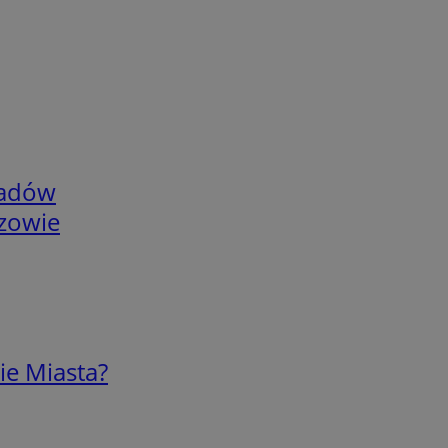
adów
rzowie
ie Miasta?