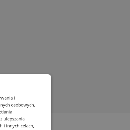
ywania i
danych osobowych,
etlania
az ulepszania
 i innych celach,