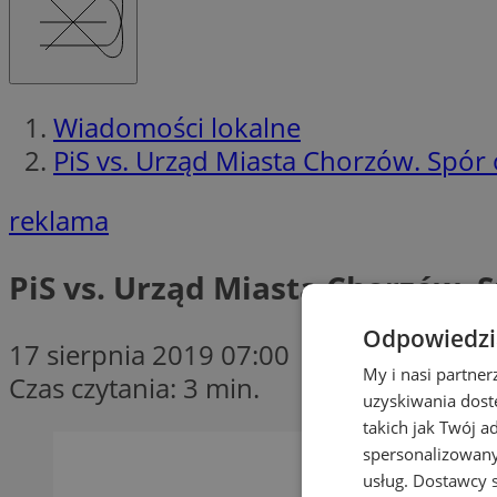
Wiadomości lokalne
PiS vs. Urząd Miasta Chorzów. Spór o
reklama
PiS vs. Urząd Miasta Chorzów. Sp
Odpowiedzia
17 sierpnia 2019 07:00
My i nasi partne
Czas czytania: 3 min.
uzyskiwania dost
takich jak Twój a
spersonalizowanyc
usług.
Dostawcy s