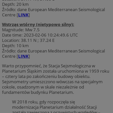
Depth: 20 km
Źródło: dane European Mediterranean Seismological
Centre [
LINK
]
Wstrząs wtórny (nietypowo silny):
Magnitude: Mw 7.5
Date time: 2023-02-06 10:24:49.6 UTC
Location: 38.11 N ; 37.24 E
Depth: 10 km
Źródło: dane European Mediterranean Seismological
Centre [
LINK
]
Warto przypomnieć, że Stacja Sejsmologiczna w
Planetarium Śląskim została uruchomiona w 1959 roku
– cztery lata po zakończeniu budowy obiektu.
Sejsmometry umieszczono wówczas na specjalnym
cokole, osadzonym w skale niezależnie od
fundamentów budynku Planetarium.
W 2018 roku, gdy rozpoczęła się
modernizacja Planetarium działalność Stacji
została zawieszona z oczywistych względów –