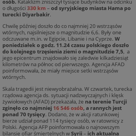
osób.
Kataklizm zniszczył tysiące budynków na odcinku
o długości
330 km
–
od syryjskiego miasta Hama po
turecki Diyarbakir
.
Chwilę później doszło do co najmniej 20 wstrząsów
wtórnych, najsilniejsze o magnitudzie 6,6. Były one
odczuwane m.in. w Egipcie, Libanie i na Cyprze.
W
poniedziałek o godz. 11.24 czasu polskiego doszło
do kolejnego trzęsienia ziemi o magnitudzie 7,5
, a
jego epicentrum znajdowało się zaledwie kilkadziesiąt
kilometrów na północ od pierwszego. Agencja AFAD
poinformowała, że miały miejsce setki wstrząsów
wtórnych.
Skala tragedii jest niewyobrażalna. W czwartek, turecka
rządowa agencja ds. sytuacji nadzwyczajnych i klęsk
żywiołowych (AFAD) przekazała, że
na terenie Turcji
zginęło co najmniej
16 546 osób
, a rannych jest
ponad 70 tysięcy
. Dodano, że w akcji ratunkowej
bierze udział ponad 114 tysięcy osób, w ratownicy z
Polski. Agencja AFP poinformowała o najnowszym
bilansie ofiar śmiertelnych w
Syrii
–
ich aktualna