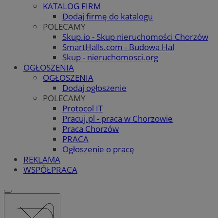
KATALOG FIRM
Dodaj firmę do katalogu
POLECAMY
Skup.io - Skup nieruchomości Chorzów
SmartHalls.com - Budowa Hal
Skup - nieruchomosci.org
OGŁOSZENIA
OGŁOSZENIA
Dodaj ogłoszenie
POLECAMY
Protocol IT
Pracuj.pl - praca w Chorzowie
Praca Chorzów
PRACA
Ogłoszenie o pracę
REKLAMA
WSPÓŁPRACA