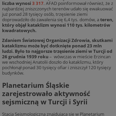
liczba wynosi
3 317
. AFAD poinformował również, że z
najbardziej zniszczonych terenów udało się ewakuować
już ponad 28 tysięcy osób, trzęsienie ziemi
doprowadziło do zawalenia się 6,4 tys. domów, a
teren,
który objął kataklizm wynosi 110 tys. kilometrów
kwadratowych.
Zdaniem Światowej Organizacji Zdrowia, skutkami
kataklizmu może być dotknięte ponad 23 mln
ludzi.
Było to najgorsze trzęsienie ziemi w Turcji od
26 grudnia 1939 roku
– wówczas w mieście Erzincan
we wschodniej Anatolii doszło do kataklizmu, który
pochłonął ponad 30 tysięcy ofiar i zniszczył 120 tysięcy
budynków.
Planetarium Śląskie
zarejestrowało aktywność
sejsmiczną w Turcji i Syrii
Stacja Sejsmologiczna znajdująca się w Planetarium