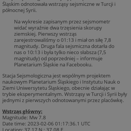
Śląskim odnotowała wstrząsy sejsmiczne w Turcji i
północnej Syrii.
Na wykresie zapisanym przez sejsmometr
widać wyraźnie dwa trzęsienia skorupy
ziemskiej. Pierwszy wstrząs
zarejestrowaliśmy o 01:13 i miał on siłę 7,8
magnitudy. Druga fala sejsmiczna dotarła do
nas o 10:13 i była tylko nieco słabsza (7,5
magnitudy) od poprzedniej – informuje
Planetarium Śląskie na Facebooku.
Stacja Sejsmologiczna jest wspólnym projektem
naukowym Planetarium Śląskiego i Instytutu Nauk o
Ziemi Uniwersytetu Śląskiego, obecnie działając w
trybie eksperymentalnym. Wstrząsy w Turcji i Syrii były
jednymi z pierwszych odnotowanymi przez placówkę.
Wstrząs główny:
Magnitude: Mw 7.8
Date time: 2023-02-06 01:17:36.1 UTC
Location: 37.17 N ; 37.08 E