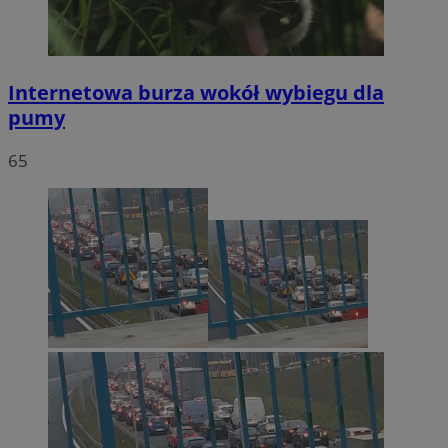
Internetowa burza wokół wybiegu dla
pumy
65