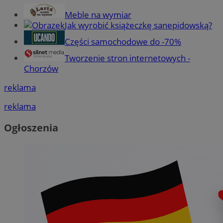
Meble na wymiar
Jak wyrobić książeczkę sanepidowską?
Części samochodowe do -70%
Tworzenie stron internetowych -
Chorzów
reklama
reklama
Ogłoszenia