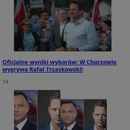
Oficjalne wyniki wyborów: W Chorzowie
wygrywa Rafał Trzaskowski!
74