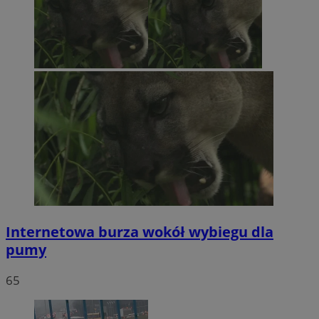
Internetowa burza wokół wybiegu dla
pumy
65