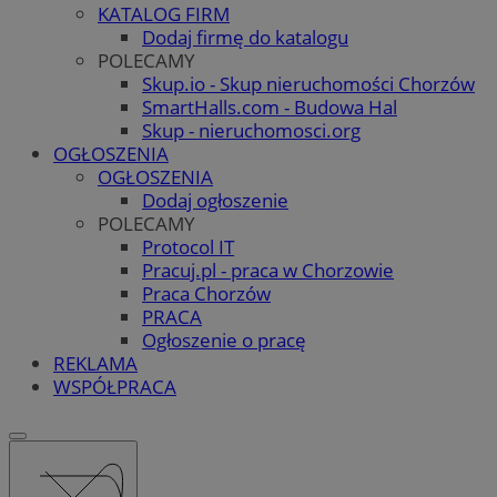
KATALOG FIRM
Dodaj firmę do katalogu
POLECAMY
Skup.io - Skup nieruchomości Chorzów
SmartHalls.com - Budowa Hal
Skup - nieruchomosci.org
OGŁOSZENIA
OGŁOSZENIA
Dodaj ogłoszenie
POLECAMY
Protocol IT
Pracuj.pl - praca w Chorzowie
Praca Chorzów
PRACA
Ogłoszenie o pracę
REKLAMA
WSPÓŁPRACA