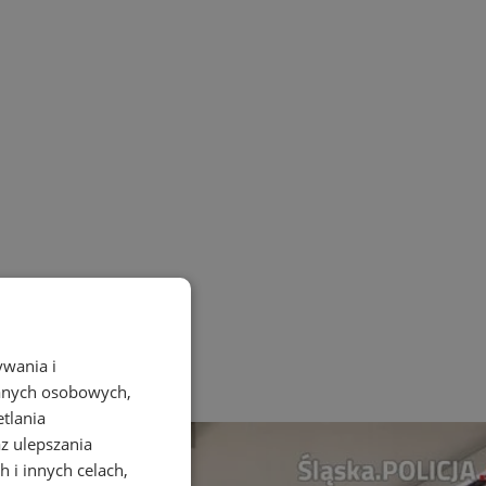
ywania i
danych osobowych,
etlania
az ulepszania
 i innych celach,