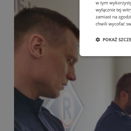
w tym wykorzysty
wyłącznie tej wi
zamiast na zgodz
chwili wycofać s
POKAŻ SZCZ
Niezbędne
Ni
Niezbędne pliki cook
zarządzanie kontem. 
Nazwa