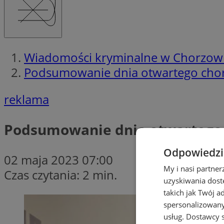
Wiadomości kryminalne w Chorzow
Podsumowanie dnia otwartego cho
reklama
Podsumowanie dnia otwartego
Odpowiedzia
02 maja 2023 07:00
My i nasi partne
Czas czytania: 2 min.
uzyskiwania dost
takich jak Twój a
spersonalizowanyc
usług.
Dostawcy s