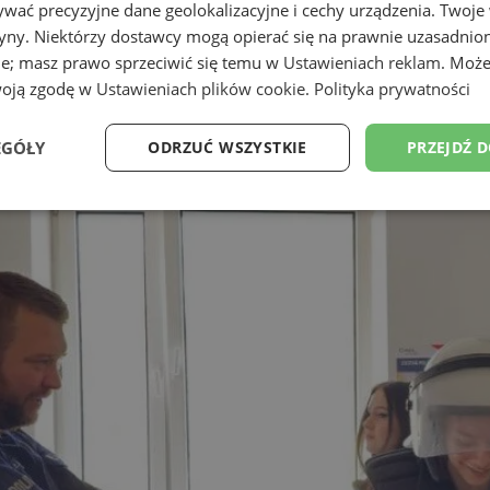
wać precyzyjne dane geolokalizacyjne i cechy urządzenia. Twoje
tryny. Niektórzy dostawcy mogą opierać się na prawnie uzasadnio
ie; masz prawo sprzeciwić się temu w
Ustawieniach reklam
. Może
woją zgodę w
Ustawieniach plików cookie
.
Polityka prywatności
EGÓŁY
ODRZUĆ WSZYSTKIE
PRZEJDŹ 
Wydajność
Targetowanie
Funkcjonalność
Ni
ezbędne
Wydajność
Targetowanie
Funkcjonalność
Niesklasyfikow
ie umożliwiają korzystanie z podstawowych funkcji strony internetowej, takich jak log
Bez niezbędnych plików cookie nie można prawidłowo korzystać ze strony internetowe
Okres
Provider
/
Domena
Opis
przechowywania