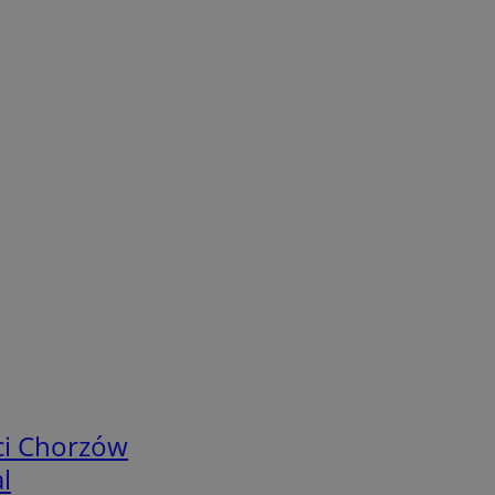
ci Chorzów
l