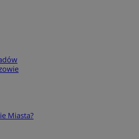
adów
rzowie
ie Miasta?