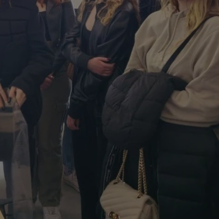
entyfikator sesji.
entyfikator sesji.
entyfikator sesji.
rzez usługę Cookie-
preferencji
 na pliki cookie.
ookie Cookie-
niania ludzi i
trony internetowej,
e ważnych raportów
ryny internetowej.
nformacje o zgodzie
ncjach dotyczących
ia z witryny.
olityki prywatności
ich przestrzeganie
temu użytkownik nie
woich preferencji,
 z regulacjami
erów obsługuje
ekście
lu optymalizacji