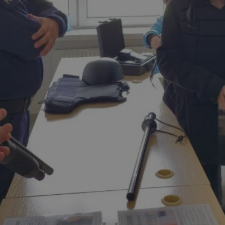
mojchorzow.pl
1 rok
Ten plik cookie przechowuje id
mojchorzow.pl
1 rok
Ten plik cookie przechowuje id
mojchorzow.pl
1 rok
Ten plik cookie przechowuje id
nt
4 tygodnie 2 dni
Ten plik cookie jest używany p
CookieScript
Script.com do zapamiętywania 
mojchorzow.pl
dotyczących zgody użytkownika
Jest to konieczne, aby baner c
Script.com działał poprawnie.
29 minut 53
Ten plik cookie służy do rozróż
Cloudflare Inc.
sekundy
botów. Jest to korzystne dla s
.temu.com
ponieważ umożliwia tworzeni
na temat korzystania z jej wit
METADATA
5 miesięcy 4
Ten plik cookie przechowuje i
YouTube
tygodnie
użytkownika oraz jego prefere
.youtube.com
prywatności podczas korzystan
Rejestruje wybory dotyczące p
Google Privacy Policy
i ustawień zgody, zapewniając 
w kolejnych wizytach. Dzięki 
musi ponownie konfigurować s
co zwiększa wygodę i zgodność
ochrony danych.
Sesja
Rejestruje, który klaster serw
NGINX Inc.
gościa. Jest to używane w kont
bh.contextweb.com
równoważenia obciążenia w ce
doświadczenia użytkownika.