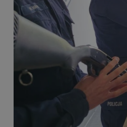
QeSessID
MvSessID
SessID
CookieScriptConse
__cf_bm
VISITOR_PRIVACY_
INGRESSCOOKIE