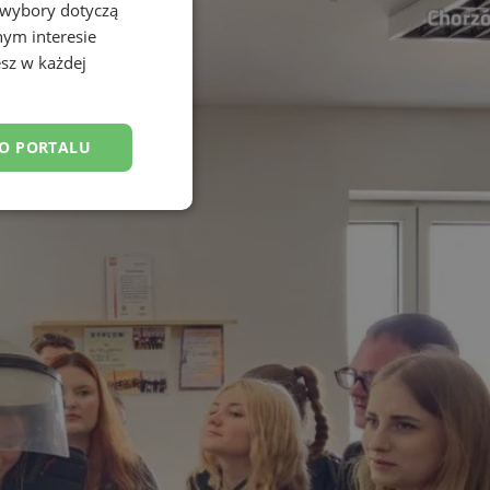
 wybory dotyczą
nym interesie
sz w każdej
DO PORTALU
esklasyfikowane
ane
owanie użytkownika i
j.