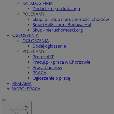
KATALOG FIRM
Dodaj firmę do katalogu
POLECAMY
Skup.io - Skup nieruchomości Chorzów
SmartHalls.com - Budowa Hal
Skup - nieruchomosci.org
OGŁOSZENIA
OGŁOSZENIA
Dodaj ogłoszenie
POLECAMY
Protocol IT
Pracuj.pl - praca w Chorzowie
Praca Chorzów
PRACA
Ogłoszenie o pracę
REKLAMA
WSPÓŁPRACA