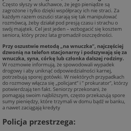
Często słyszy w słuchawce, że jego pieniądze są
zagrożone i tylko dzięki współpracy ich nie straci. Za
każdym razem oszuści starają się tak manipulować
rozmówcą, żeby działał pod presją czasu i strachu o
swój majątek. Cel jest jeden – wzbogacić się kosztem
seniora, który przez lata gromadził oszczędności.
Przy oszustwie metodą „na wnuczka”, najczęściej
dzwonią na telefon stacjonarny i podszywają się za
wnuczka, syna, córkę lub członka dalszej rodziny.
W rozmowie informują, że spowodowali wypadek
drogowy i aby uniknąć odpowiedzialności karnej,
potrzebują sporej gotówki. W niektórych przypadkach
do rozmowy włącza się „policjant” i ” prokurator”, którzy
potwierdzają ten fakt. Seniorzy przekonani, że
pomagają swoim najbliższym, często przekazują spore
sumy pieniędzy, które trzymali w domu bądź w banku,
a nawet zaciągają kredyty
Policja przestrzega: