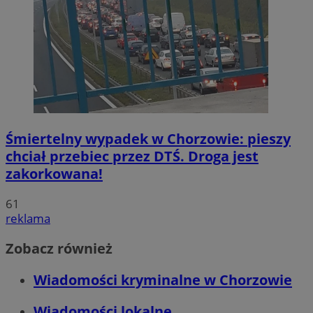
Śmiertelny wypadek w Chorzowie: pieszy
chciał przebiec przez DTŚ. Droga jest
zakorkowana!
61
reklama
Zobacz również
Wiadomości kryminalne w Chorzowie
Wiadomości lokalne