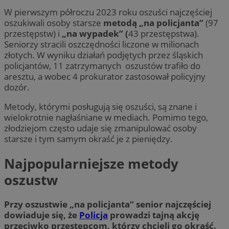
W pierwszym półroczu 2023 roku oszuści najczęściej
oszukiwali osoby starsze
metodą „na policjanta”
(97
przestępstw) i
„na wypadek” (
43 przestępstwa).
Seniorzy stracili oszczędności liczone w milionach
złotych. W wyniku działań podjętych przez śląskich
policjantów, 11 zatrzymanych oszustów trafiło do
aresztu, a wobec 4 prokurator zastosował policyjny
dozór.
Metody, którymi posługują się oszuści, są znane i
wielokrotnie nagłaśniane w mediach. Pomimo tego,
złodziejom często udaje się zmanipulować osoby
starsze i tym samym okraść je z pieniędzy.
Najpopularniejsze metody
oszustw
Przy oszustwie „na policjanta” senior najczęściej
dowiaduje się, że
Policja
prowadzi tajną akcję
przeciwko przestępcom, którzy chcieli go okraść.