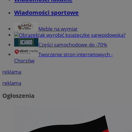
Wiadomości sportowe
Meble na wymiar
Jak wyrobić książeczkę sanepidowską?
Części samochodowe do -70%
Tworzenie stron internetowych -
Chorzów
reklama
reklama
Ogłoszenia