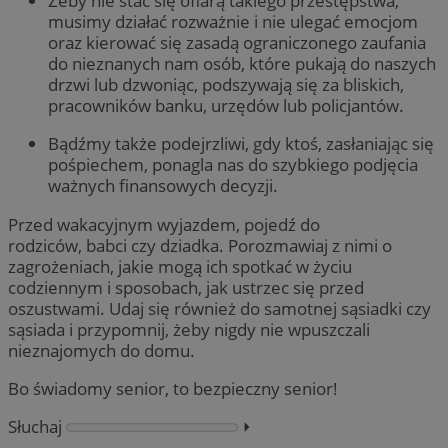
Żeby nie stać się ofiarą takiego przestępstwa,
musimy działać rozważnie i nie ulegać emocjom
oraz kierować się zasadą ograniczonego zaufania
do nieznanych nam osób, które pukają do naszych
drzwi lub dzwoniąc, podszywają się za bliskich,
pracowników banku, urzędów lub policjantów.
Bądźmy także podejrzliwi, gdy ktoś, zasłaniając się
pośpiechem, ponagla nas do szybkiego podjęcia
ważnych finansowych decyzji.
Przed wakacyjnym wyjazdem, pojedź do
rodziców, babci czy dziadka. Porozmawiaj z nimi o
zagrożeniach, jakie mogą ich spotkać w życiu
codziennym i sposobach, jak ustrzec się przed
oszustwami. Udaj się również do samotnej sąsiadki czy
sąsiada i przypomnij, żeby nigdy nie wpuszczali
nieznajomych do domu.
Bo świadomy senior, to bezpieczny senior!
Słuchaj
⏵︎