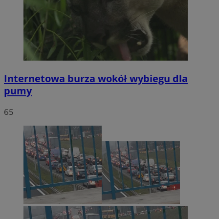
Internetowa burza wokół wybiegu dla
pumy
65