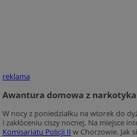
li_gc
Nazwa
Nazwa
openstat_umr82x3
Nazwa
openstat_gid
VP
pb_rtb_ev_part
openstat_pbi939ar
openstat_khpu8s
reklama
openstat_iy2unm5p
_clck
__gads
incap_ses_1688_32
Awantura domowa z narkotyka
openstat_wj089dcr
__Secure-
_clsk
ROLLOUT_TOKEN
visid_incap_322052
W nocy z poniedziałku na wtorek do d
i zakłóceniu ciszy nocnej. Na miejsce i
_clsk
bcookie
Komisariatu Policji II
w Chorzowie. Jak się