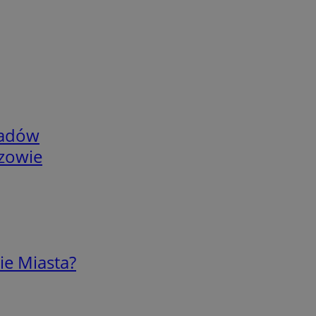
adów
rzowie
ie Miasta?