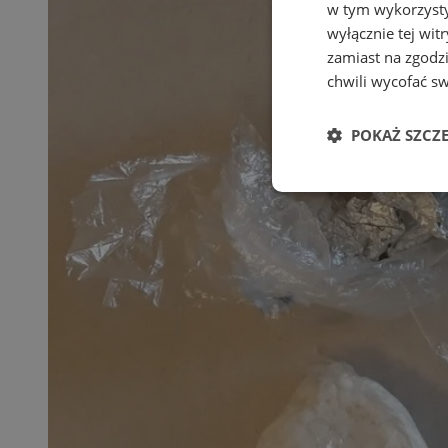
w tym wykorzysty
wyłącznie tej wi
zamiast na zgodz
chwili wycofać s
POKAŻ SZCZ
Niezbędne
Ni
Niezbędne pliki cook
zarządzanie kontem. 
Nazwa