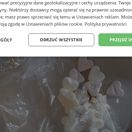
wać precyzyjne dane geolokalizacyjne i cechy urządzenia. Twoje
tryny. Niektórzy dostawcy mogą opierać się na prawnie uzasadnio
ie; masz prawo sprzeciwić się temu w
Ustawieniach reklam
. Może
woją zgodę w
Ustawieniach plików cookie
.
Polityka prywatności
EGÓŁY
ODRZUĆ WSZYSTKIE
PRZEJDŹ 
Wydajność
Targetowanie
Funkcjonalność
Ni
ezbędne
Wydajność
Targetowanie
Funkcjonalność
Niesklasyfikow
ie umożliwiają korzystanie z podstawowych funkcji strony internetowej, takich jak log
Bez niezbędnych plików cookie nie można prawidłowo korzystać ze strony internetowe
Okres
Provider
/
Domena
Opis
przechowywania