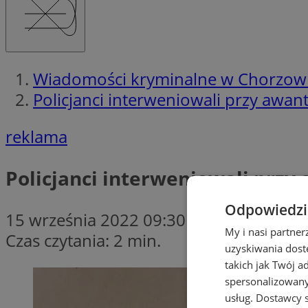
Wiadomości kryminalne w Chorzow
Policjanci interweniowali przy awan
reklama
Policjanci interweniowali przy
Odpowiedzia
15 września 2022 09:30
My i nasi partne
Czas czytania: 2 min.
uzyskiwania dost
takich jak Twój a
spersonalizowanyc
usług.
Dostawcy s