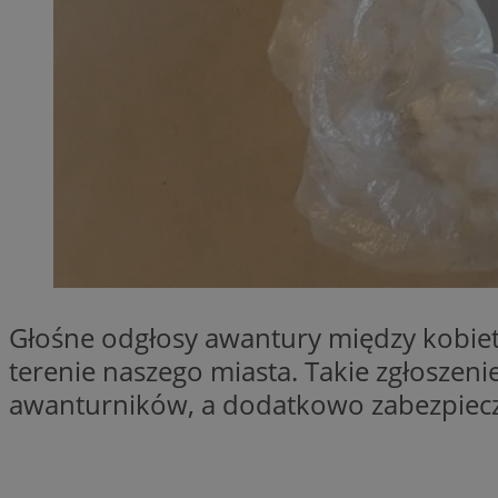
QeSessID
MvSessID
SessID
CookieScriptConse
__cf_bm
VISITOR_PRIVACY_
Głośne odgłosy awantury między kobiet
terenie naszego miasta. Takie zgłoszeni
awanturników, a dodatkowo zabezpiecz
INGRESSCOOKIE