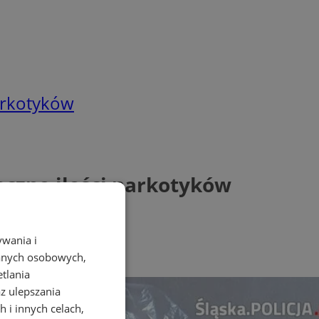
narkotyków
aczne ilości narkotyków
ywania i
danych osobowych,
etlania
az ulepszania
 i innych celach,