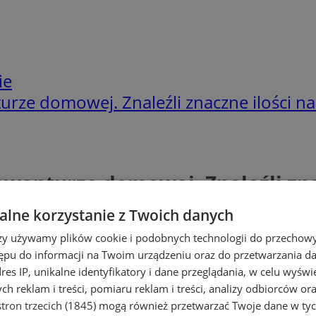
ie
turze domowej. Znaleźli znaczne ilości 
 awanturze domowej. Znaleźli zn
lne korzystanie z Twoich danych
rzy używamy plików cookie i podobnych technologii do przechow
ępu do informacji na Twoim urządzeniu oraz do przetwarzania 
dres IP, unikalne identyfikatory i dane przeglądania, w celu wyświ
h reklam i treści, pomiaru reklam i treści, analizy odbiorców or
tron trzecich (1845)
mogą również przetwarzać Twoje dane w tych