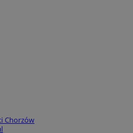
ci Chorzów
l