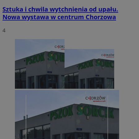
Sztuka i chwila wytchnienia od upału.
Nowa wystawa w centrum Chorzowa
4