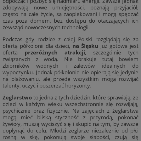
odpocząć i pozbyć się nadmiaru energii. Zawsze jednak
zdobywają nowe umiejętności, poznają przyjaciół,
często na całe życie, są zaopiekowani i mogą spędzać
czas poza domem, bez dostępu do otaczających ich
zewsząd nowoczesnych technologii.
Podczas gdy rodzice z całej Polski rozglądają się za
ofertą półkolonii dla dzieci,
na Śląsku
już gotowa jest
oferta
przeróżnych atrakcji
, szczególnie tych
związanych z wodą. Nie brakuje tutaj bowiem
zbiorników wodnych i zalewów idealnych do
wypoczynku. Jednak półkolonie nie opierają się jedynie
na plażowaniu, ale przede wszystkim mogą rozwijać
talenty, uczyć i poszerzać horyzonty.
Żeglarstwo
to jedna z tych dziedzin, które sprawiają, że
dzieci w każdym wieku wszechstronnie się rozwijają,
psychicznie oraz fizycznie. Na zajęciach z żeglarstwa
mogą mieć bliską styczność z przyrodą, pokonać
żywioły, muszą wyciszyć się i skupić na tym, by zawsze
dopłynąć do celu. Młodzi żeglarze niezależnie od płci
rosną w siłę, pokonują swoje słabości, czują się