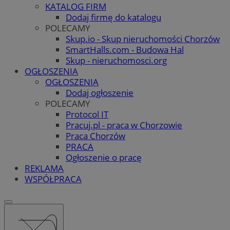
KATALOG FIRM
Dodaj firmę do katalogu
POLECAMY
Skup.io - Skup nieruchomości Chorzów
SmartHalls.com - Budowa Hal
Skup - nieruchomosci.org
OGŁOSZENIA
OGŁOSZENIA
Dodaj ogłoszenie
POLECAMY
Protocol IT
Pracuj.pl - praca w Chorzowie
Praca Chorzów
PRACA
Ogłoszenie o pracę
REKLAMA
WSPÓŁPRACA