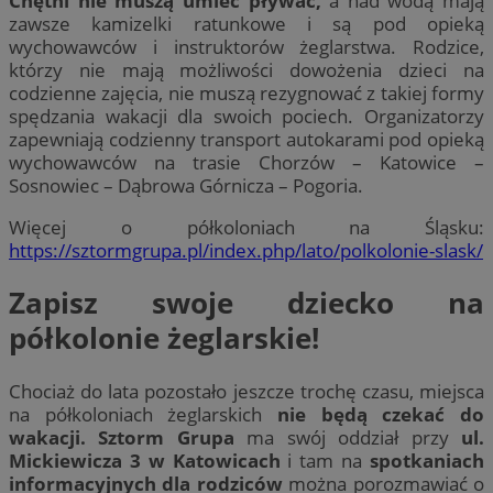
Chętni nie muszą umieć pływać,
a nad wodą mają
zawsze kamizelki ratunkowe i są pod opieką
wychowawców i instruktorów żeglarstwa. Rodzice,
którzy nie mają możliwości dowożenia dzieci na
codzienne zajęcia, nie muszą rezygnować z takiej formy
spędzania wakacji dla swoich pociech. Organizatorzy
zapewniają codzienny transport autokarami pod opieką
wychowawców na trasie Chorzów – Katowice –
Sosnowiec – Dąbrowa Górnicza – Pogoria.
Więcej o półkoloniach na Śląsku:
https://sztormgrupa.pl/index.php/lato/polkolonie-slask/
Zapisz swoje dziecko na
półkolonie żeglarskie!
Chociaż do lata pozostało jeszcze trochę czasu, miejsca
na półkoloniach żeglarskich
nie będą czekać do
wakacji.
Sztorm Grupa
ma swój oddział przy
ul.
Mickiewicza 3 w Katowicach
i tam na
spotkaniach
informacyjnych dla rodziców
można porozmawiać o