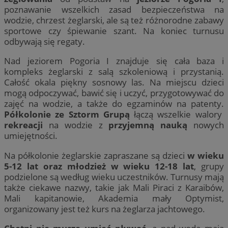
poznawanie wszelkich zasad bezpieczeństwa na
wodzie, chrzest żeglarski, ale są też różnorodne zabawy
sportowe czy śpiewanie szant. Na koniec turnusu
odbywają się regaty.
Nad jeziorem Pogoria I znajduje się cała baza i
kompleks żeglarski z salą szkoleniową i przystanią.
Całość okala piękny sosnowy las. Na miejscu dzieci
mogą odpoczywać, bawić się i uczyć, przygotowywać do
zajęć na wodzie, a także do egzaminów na patenty.
Półkolonie ze Sztorm Grupą
łączą wszelkie walory
rekreacji
na wodzie z
przyjemną nauką
nowych
umiejętności.
Na półkolonie żeglarskie zapraszane są dzieci
w wieku
5-12 lat oraz młodzież w wieku 12-18 lat
, grupy
podzielone są według wieku uczestników. Turnusy mają
także ciekawe nazwy, takie jak Mali Piraci z Karaibów,
Mali kapitanowie, Akademia mały Optymist,
organizowany jest też kurs na żeglarza jachtowego.