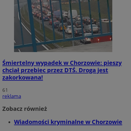
Śmiertelny wypadek w Chorzowie: pieszy
chciał przebiec przez DTŚ. Droga jest
zakorkowana!
61
reklama
Zobacz również
Wiadomości kryminalne w Chorzowie