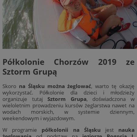
Półkolonie Chorzów 2019 ze
Sztorm Grupą
Skoro
na Śląsku można żeglować
, warto tę okazję
wykorzystać. Półkolonie dla dzieci i młodzieży
organizuje tutaj
Sztorm Grupa
, doświadczona w
wieloletnim prowadzeniu kursów żeglarstwa nawet na
wodach morskich, w systemie dziennym,
weekendowym i wyjazdowym.
W programie
półkolonii na Śląsku
jest
nauka
żeglowania
od podstaw na
jeziorze Pogoria I
,