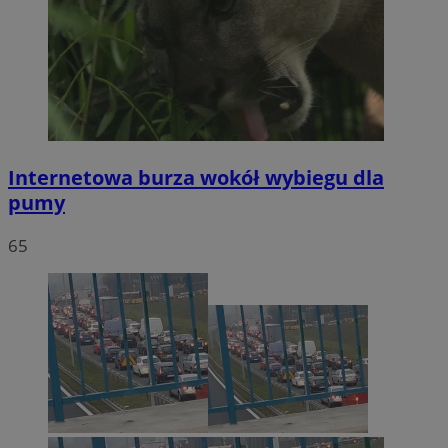
Internetowa burza wokół wybiegu dla
pumy
65