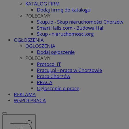
KATALOG FIRM
Dodaj firmę do katalogu
POLECAMY
Skup.io - Skup nieruchomości Chorzów
SmartHalls.com - Budowa Hal
Skup - nieruchomosci.org
OGŁOSZENIA
OGŁOSZENIA
Dodaj ogłoszenie
POLECAMY
Protocol IT
Pracuj.pl - praca w Chorzowie
Praca Chorzów
PRACA
Ogłoszenie o pracę
REKLAMA
WSPÓŁPRACA