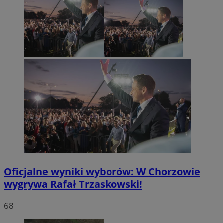
Oficjalne wyniki wyborów: W Chorzowie
wygrywa Rafał Trzaskowski!
68