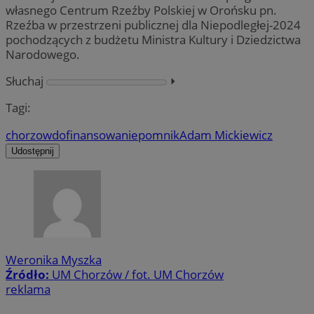
własnego Centrum Rzeźby Polskiej w Orońsku pn.
Rzeźba w przestrzeni publicznej dla Niepodległej-2024
pochodzących z budżetu Ministra Kultury i Dziedzictwa
Narodowego.
Słuchaj
⏵︎
Tagi:
chorzow
dofinansowanie
pomnik
Adam Mickiewicz
Udostępnij
Weronika Myszka
Źródło:
UM Chorzów / fot. UM Chorzów
reklama