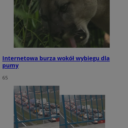
Internetowa burza wokół wybiegu dla
pumy
65