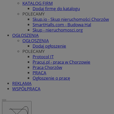
KATALOG FIRM
Dodaj firmę do katalogu
POLECAMY
Skup.io - Skup nieruchomości Chorzów
SmartHalls.com - Budowa Hal
Skup - nieruchomosci.org
OGŁOSZENIA
OGŁOSZENIA
Dodaj ogłoszenie
POLECAMY
Protocol IT
Pracuj.pl - praca w Chorzowie
Praca Chorzów
PRACA
Ogłoszenie o pracę
REKLAMA
WSPÓŁPRACA