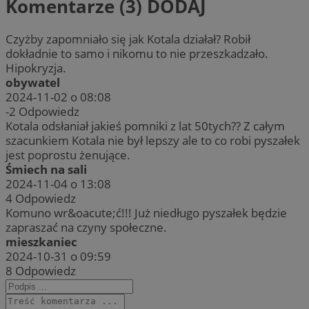
Komentarze (3)
DODAJ
Czyżby zapomniało się jak Kotala działał? Robił
dokładnie to samo i nikomu to nie przeszkadzało.
Hipokryzja.
obywatel
2024-11-02 o 08:08
-2
Odpowiedz
Kotala odsłaniał jakieś pomniki z lat 50tych?? Z całym
szacunkiem Kotala nie był lepszy ale to co robi pyszałek
jest poprostu żenujące.
Śmiech na sali
2024-11-04 o 13:08
4
Odpowiedz
Komuno wr&oacute;ć!!! Już niedługo pyszałek będzie
zapraszać na czyny społeczne.
mieszkaniec
2024-10-31 o 09:59
8
Odpowiedz