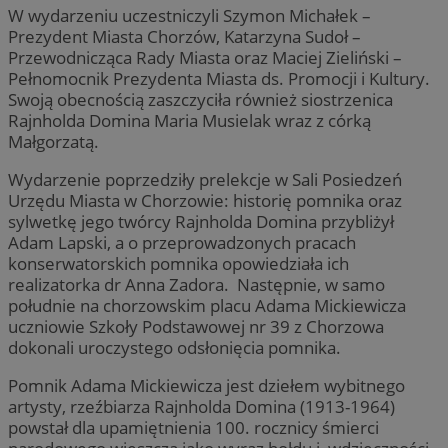
W wydarzeniu uczestniczyli Szymon Michałek –
Prezydent Miasta Chorzów, Katarzyna Sudoł –
Przewodnicząca Rady Miasta oraz Maciej Zieliński –
Pełnomocnik Prezydenta Miasta ds. Promocji i Kultury.
Swoją obecnością zaszczyciła również siostrzenica
Rajnholda Domina Maria Musielak wraz z córką
Małgorzatą.
Wydarzenie poprzedziły prelekcje w Sali Posiedzeń
Urzędu Miasta w Chorzowie: historię pomnika oraz
sylwetkę jego twórcy Rajnholda Domina przybliżył
Adam Lapski, a o przeprowadzonych pracach
konserwatorskich pomnika opowiedziała ich
realizatorka dr Anna Zadora. Następnie, w samo
południe na chorzowskim placu Adama Mickiewicza
uczniowie Szkoły Podstawowej nr 39 z Chorzowa
dokonali uroczystego odsłonięcia pomnika.
Pomnik Adama Mickiewicza jest dziełem wybitnego
artysty, rzeźbiarza Rajnholda Domina (1913-1964)
powstał dla upamiętnienia 100. rocznicy śmierci