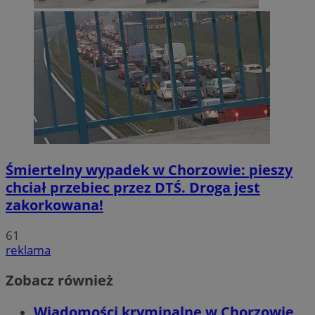
Śmiertelny wypadek w Chorzowie: pieszy
chciał przebiec przez DTŚ. Droga jest
zakorkowana!
61
reklama
Zobacz również
Wiadomości kryminalne w Chorzowie