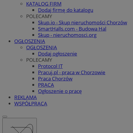
KATALOG FIRM
Dodaj firmę do katalogu
POLECAMY
Skup.io - Skup nieruchomości Chorzów
SmartHalls.com - Budowa Hal
Skup - nieruchomosci.org
OGŁOSZENIA
OGŁOSZENIA
Dodaj ogłoszenie
POLECAMY
Protocol IT
Pracuj.pl - praca w Chorzowie
Praca Chorzów
PRACA
Ogłoszenie o pracę
REKLAMA
WSPÓŁPRACA