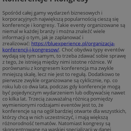
Spośród całej gamy wydarzeń biznesowych i
korporacyjnych największą popularnością cieszą się
konferencje i kongresy. Takie eventy organizowane są
niemal w każdej branży i można znaleźć wiele
informacji o tym, jak je zaplanować i
zrealizować:
https://bluexperience.pl/organizacja-
konferencji-i-kongresow/
. Choć obydwa typy eventów
wydają się tym samym, to trzeba zdawać sobie sprawę
z tego, że istnieją między nimi istotne różnice. W
porównaniu z kongresem konferencja ma zwykle
mniejszą skalę, lecz nie jest to regułą. Dodatkowo te
pierwsze zwykle organizowane są cyklicznie, np. co
roku lub co dwa lata, podczas gdy konferencje mogą
być pojedynczym wydarzeniem lub odbywaćsię nawet
co kilka lat. Trzecią zauważalną różnicą pomiędzy
wymienionymi rodzajami eventów jest to, że
konferencje są na ogół bardziej otwarte dla wszystkich,
którzy chcą w nich uczestniczyć, i mają większą
różnorodność tematów. Natomiast kongresy są
skoncentrowane na wąskiej specjalizacji w danej