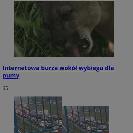
Internetowa burza wokół wybiegu dla
pumy
65