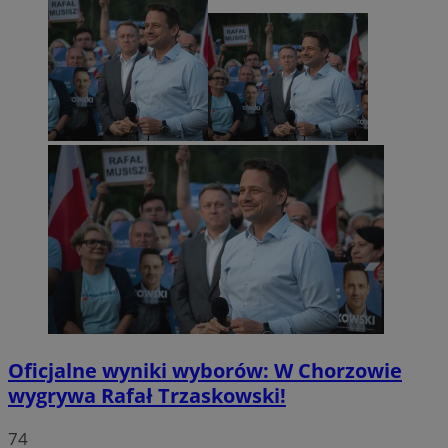
Oficjalne wyniki wyborów: W Chorzowie
wygrywa Rafał Trzaskowski!
74