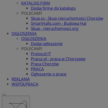
KATALOG FIRM
Dodaj firmę do katalogu
POLECAMY
Skup.io - Skup nieruchomości Chorzów
SmartHalls.com - Budowa Hal
Skup - nieruchomosci.org
OGŁOSZENIA
OGŁOSZENIA
Dodaj ogłoszenie
POLECAMY
Protocol IT
Pracuj.pl - praca w Chorzowie
Praca Chorzów
PRACA
Ogłoszenie o pracę
REKLAMA
WSPÓŁPRACA