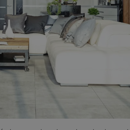
mojchorzow.pl
1 rok
Ten plik cookie przechowuje id
mojchorzow.pl
1 rok
Ten plik cookie przechowuje id
mojchorzow.pl
1 rok
Ten plik cookie przechowuje id
nt
4 tygodnie 2 dni
Ten plik cookie jest używany p
CookieScript
Script.com do zapamiętywania 
mojchorzow.pl
dotyczących zgody użytkownika
Jest to konieczne, aby baner c
Script.com działał poprawnie.
29 minut 53
Ten plik cookie służy do rozróż
Cloudflare Inc.
sekundy
botów. Jest to korzystne dla s
.temu.com
ponieważ umożliwia tworzeni
na temat korzystania z jej wit
METADATA
5 miesięcy 4
Ten plik cookie przechowuje i
YouTube
tygodnie
użytkownika oraz jego prefere
.youtube.com
prywatności podczas korzystan
Rejestruje wybory dotyczące p
Google Privacy Policy
i ustawień zgody, zapewniając 
w kolejnych wizytach. Dzięki 
musi ponownie konfigurować s
co zwiększa wygodę i zgodność
ochrony danych.
Sesja
Rejestruje, który klaster serw
NGINX Inc.
gościa. Jest to używane w kont
bh.contextweb.com
równoważenia obciążenia w ce
doświadczenia użytkownika.