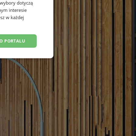
 wybory dotyczą
nym interesie
sz w każdej
DO PORTALU
esklasyfikowane
ane
owanie użytkownika i
j.