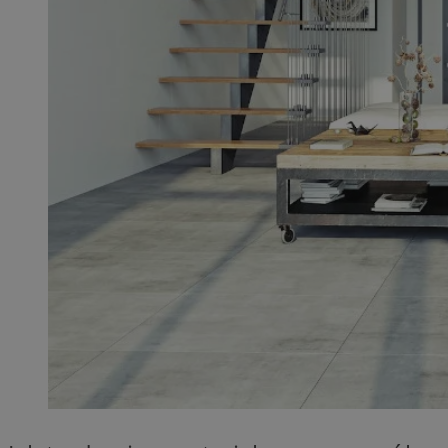
QeSessID
MvSessID
SessID
CookieScriptConse
__cf_bm
VISITOR_PRIVACY_
INGRESSCOOKIE