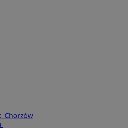
ci Chorzów
l