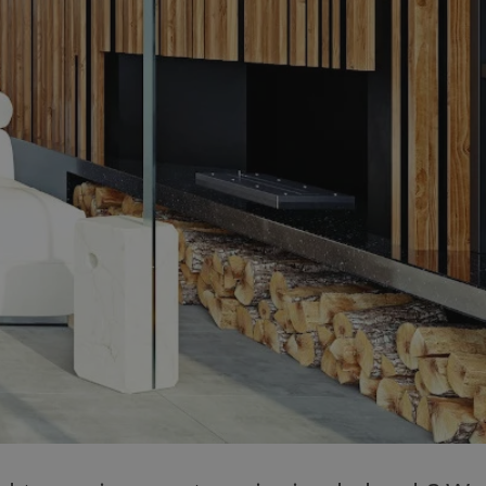
entyfikator sesji.
entyfikator sesji.
entyfikator sesji.
rzez usługę Cookie-
preferencji
 na pliki cookie.
ookie Cookie-
niania ludzi i
trony internetowej,
e ważnych raportów
ryny internetowej.
nformacje o zgodzie
ncjach dotyczących
ia z witryny.
olityki prywatności
ich przestrzeganie
temu użytkownik nie
woich preferencji,
 z regulacjami
erów obsługuje
ekście
lu optymalizacji