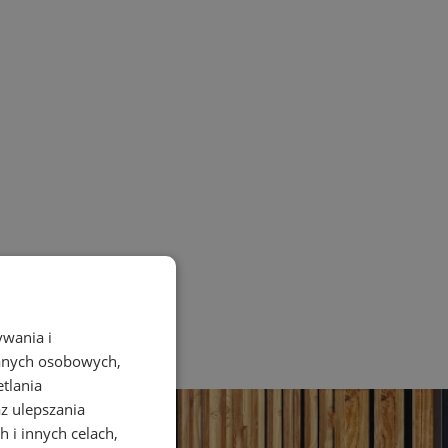
ywania i
danych osobowych,
etlania
az ulepszania
 i innych celach,