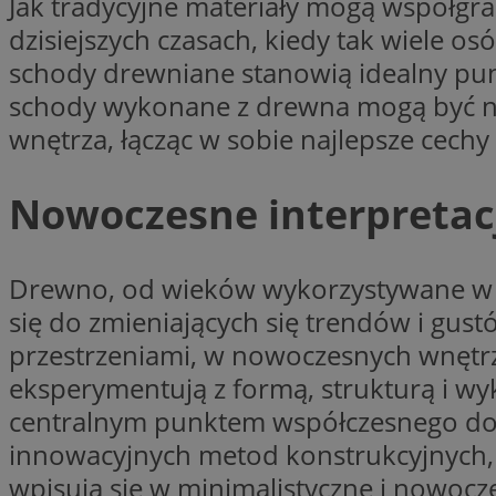
Jak tradycyjne materiały mogą współgr
li_gc
dzisiejszych czasach, kiedy tak wiel
schody drewniane stanowią idealny punkt
schody wykonane z drewna mogą być ni
Nazwa
wnętrza, łącząc w sobie najlepsze cechy 
Nazwa
openstat_umr82x3
Nazwa
openstat_gid
VP
Nowoczesne interpretac
pb_rtb_ev_part
openstat_pbi939ar
openstat_khpu8s
Drewno, od wieków wykorzystywane w bu
openstat_iy2unm5p
_clck
__gads
się do zmieniających się trendów i gus
incap_ses_1688_32
przestrzeniami, w nowoczesnych wnętrza
openstat_wj089dcr
__Secure-
_clsk
ROLLOUT_TOKEN
eksperymentują z formą, strukturą i wy
visid_incap_322052
centralnym punktem współczesnego dom
innowacyjnych metod konstrukcyjnych, 
_clsk
bcookie
wpisują się w minimalistyczne i nowoc