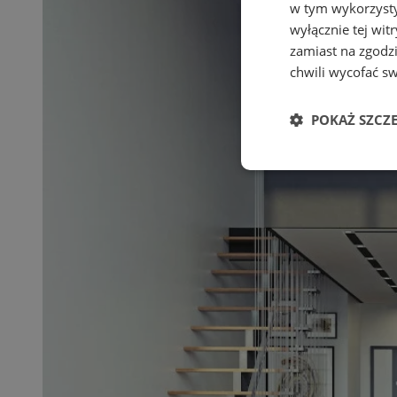
w tym wykorzysty
wyłącznie tej wi
zamiast na zgodz
chwili wycofać s
POKAŻ SZCZ
Niezbędne
Ni
Niezbędne pliki cook
zarządzanie kontem. 
Nazwa