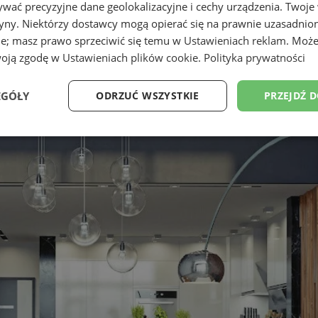
wać precyzyjne dane geolokalizacyjne i cechy urządzenia. Twoje
tryny. Niektórzy dostawcy mogą opierać się na prawnie uzasadnio
ie; masz prawo sprzeciwić się temu w
Ustawieniach reklam
. Może
woją zgodę w
Ustawieniach plików cookie
.
Polityka prywatności
EGÓŁY
ODRZUĆ WSZYSTKIE
PRZEJDŹ 
Wydajność
Targetowanie
Funkcjonalność
Ni
ezbędne
Wydajność
Targetowanie
Funkcjonalność
Niesklasyfikow
ie umożliwiają korzystanie z podstawowych funkcji strony internetowej, takich jak log
Bez niezbędnych plików cookie nie można prawidłowo korzystać ze strony internetowe
Okres
Provider
/
Domena
Opis
przechowywania