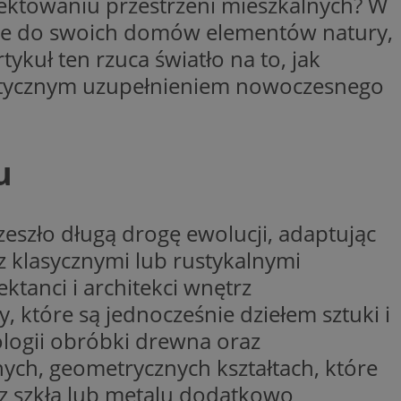
jektowaniu przestrzeni mieszkalnych? W
y gościa na
nie do swoich domów elementów natury,
nych celów
ykuł ten rzuca światło na to, jak
tetycznym uzupełnieniem nowoczesnego
wywania
Opis
aportowania na
u
etowej dla
iaru wysiłków
madzić dane, takie
wników z reklamami
nę internetową lub
szło długą drogę ewolucji, adaptując
rakcji
ubleClick for
ernetowej w celu
wyświetlanie reklam
z klasycznymi lub rustykalnymi
jonalności strony
ć.
tanci i architekci wnętrz
rażaniem funkcji i
aniem Microsoft
trolować, które
 które są jednocześnie dziełem sztuki i
wywania informacji
wyświetlane
ów stron w jedną
ń etapowych,
ogii obróbki drewna oraz
anego użytkownika
ych, geometrycznych kształtach, które
aniem Microsoft
wywania informacji
służący do
ów stron w jedną
 z szkła lub metalu dodatkowo
towej za