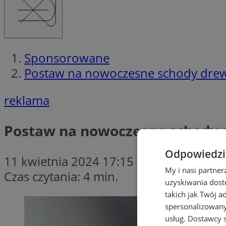
Sponsorowane
Postaw na nowoczesne schody drew
reklama
Postaw na nowoczesne schody 
Odpowiedzia
11 kwietnia 2024 17:15
My i nasi partne
Czas czytania: 4 min.
uzyskiwania dost
takich jak Twój a
spersonalizowanyc
usług.
Dostawcy s