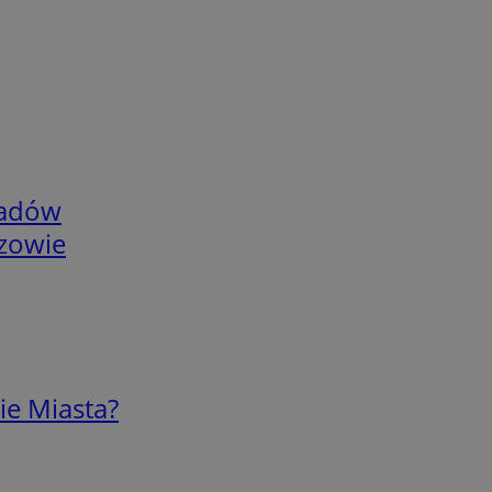
adów
rzowie
ie Miasta?