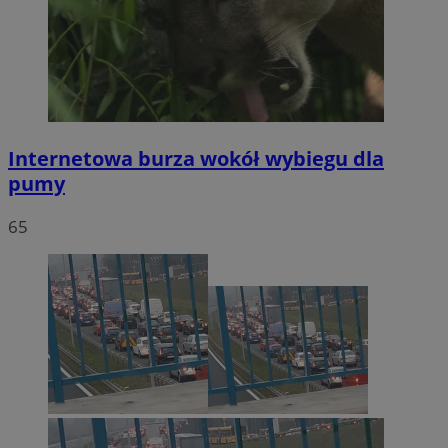
Internetowa burza wokół wybiegu dla
pumy
65