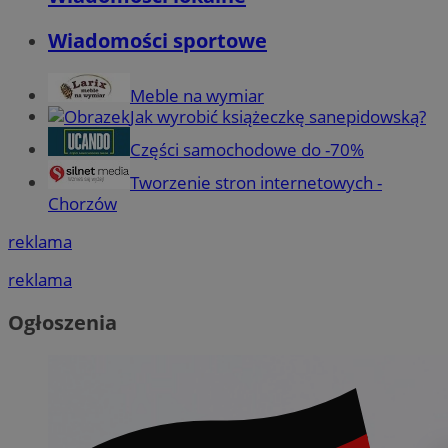
Wiadomości sportowe
Meble na wymiar
Jak wyrobić książeczkę sanepidowską?
Części samochodowe do -70%
Tworzenie stron internetowych -
Chorzów
reklama
reklama
Ogłoszenia