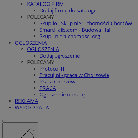
KATALOG FIRM
Dodaj firmę do katalogu
POLECAMY
Skup.io - Skup nieruchomości Chorzów
SmartHalls.com - Budowa Hal
Skup - nieruchomosci.org
OGŁOSZENIA
OGŁOSZENIA
Dodaj ogłoszenie
POLECAMY
Protocol IT
Pracuj.pl - praca w Chorzowie
Praca Chorzów
PRACA
Ogłoszenie o pracę
REKLAMA
WSPÓŁPRACA