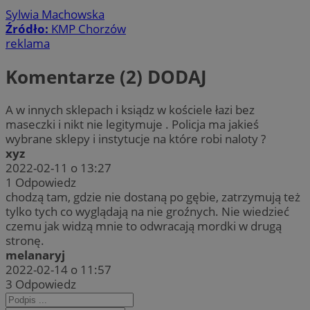
Sylwia Machowska
Źródło:
KMP Chorzów
reklama
Komentarze (2)
DODAJ
A w innych sklepach i ksiądz w kościele łazi bez
maseczki i nikt nie legitymuje . Policja ma jakieś
wybrane sklepy i instytucje na które robi naloty ?
xyz
2022-02-11 o 13:27
1
Odpowiedz
chodzą tam, gdzie nie dostaną po gębie, zatrzymują też
tylko tych co wyglądają na nie groźnych. Nie wiedzieć
czemu jak widzą mnie to odwracają mordki w drugą
stronę.
melanaryj
2022-02-14 o 11:57
3
Odpowiedz