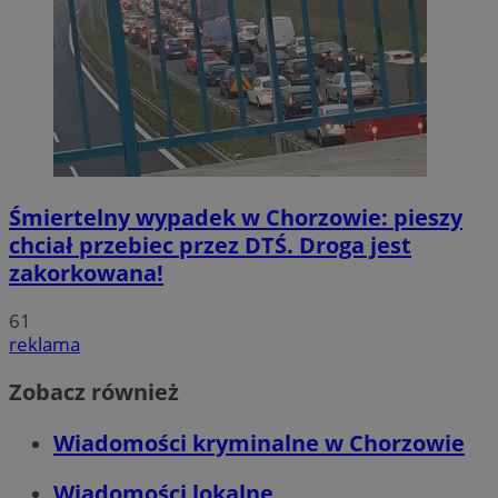
Śmiertelny wypadek w Chorzowie: pieszy
chciał przebiec przez DTŚ. Droga jest
zakorkowana!
61
reklama
Zobacz również
Wiadomości kryminalne w Chorzowie
Wiadomości lokalne