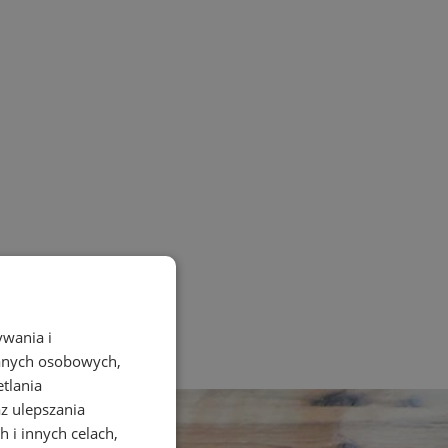
ywania i
danych osobowych,
etlania
az ulepszania
 i innych celach,