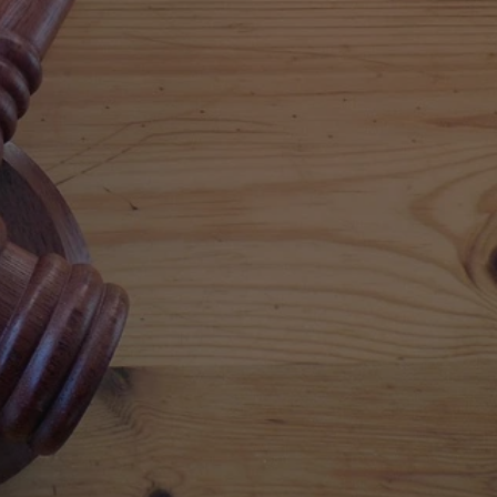
entyfikator sesji.
entyfikator sesji.
entyfikator sesji.
rzez usługę Cookie-
preferencji
 na pliki cookie.
ookie Cookie-
niania ludzi i
trony internetowej,
e ważnych raportów
ryny internetowej.
nformacje o zgodzie
ncjach dotyczących
ia z witryny.
olityki prywatności
ich przestrzeganie
temu użytkownik nie
woich preferencji,
 z regulacjami
erów obsługuje
ekście
lu optymalizacji