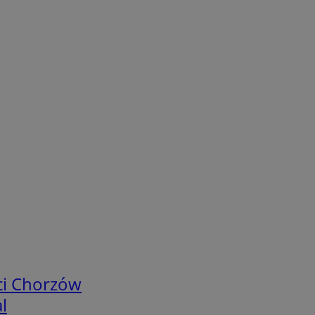
ci Chorzów
l