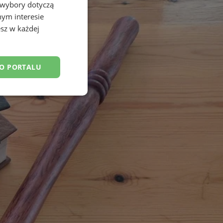
 wybory dotyczą
nym interesie
sz w każdej
DO PORTALU
esklasyfikowane
ane
owanie użytkownika i
j.