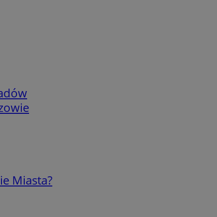
adów
rzowie
ie Miasta?