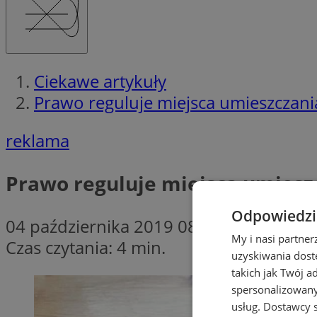
Ciekawe artykuły
Prawo reguluje miejsca umieszczan
reklama
Prawo reguluje miejsca umiesz
Odpowiedzia
04 października 2019 08:15
My i nasi partne
Czas czytania: 4 min.
uzyskiwania dost
takich jak Twój a
spersonalizowanyc
usług.
Dostawcy s