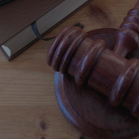
mojchorzow.pl
1 rok
Ten plik cookie przechowuje id
mojchorzow.pl
1 rok
Ten plik cookie przechowuje id
mojchorzow.pl
1 rok
Ten plik cookie przechowuje id
nt
4 tygodnie 2 dni
Ten plik cookie jest używany p
CookieScript
Script.com do zapamiętywania 
mojchorzow.pl
dotyczących zgody użytkownika
Jest to konieczne, aby baner c
Script.com działał poprawnie.
29 minut 53
Ten plik cookie służy do rozróż
Cloudflare Inc.
sekundy
botów. Jest to korzystne dla s
.temu.com
ponieważ umożliwia tworzeni
na temat korzystania z jej wit
METADATA
5 miesięcy 4
Ten plik cookie przechowuje i
YouTube
tygodnie
użytkownika oraz jego prefere
.youtube.com
prywatności podczas korzystan
Rejestruje wybory dotyczące p
Google Privacy Policy
i ustawień zgody, zapewniając 
w kolejnych wizytach. Dzięki 
musi ponownie konfigurować s
co zwiększa wygodę i zgodność
ochrony danych.
Sesja
Rejestruje, który klaster serw
NGINX Inc.
gościa. Jest to używane w kont
bh.contextweb.com
równoważenia obciążenia w ce
doświadczenia użytkownika.