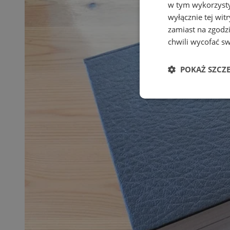
w tym wykorzysty
wyłącznie tej wi
zamiast na zgodz
chwili wycofać s
POKAŻ SZCZ
Niezbędne
Ni
Niezbędne pliki cook
zarządzanie kontem. 
Nazwa