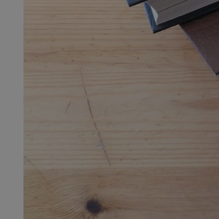
QeSessID
MvSessID
SessID
CookieScriptConse
__cf_bm
VISITOR_PRIVACY_
INGRESSCOOKIE