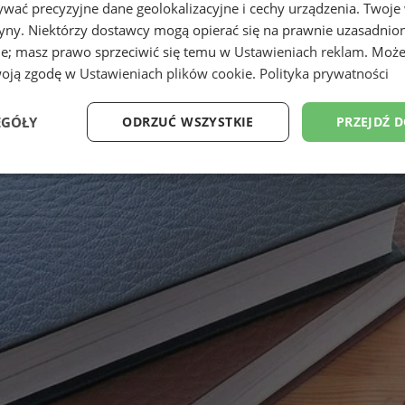
wać precyzyjne dane geolokalizacyjne i cechy urządzenia. Twoje
tryny. Niektórzy dostawcy mogą opierać się na prawnie uzasadnio
ie; masz prawo sprzeciwić się temu w
Ustawieniach reklam
. Może
woją zgodę w
Ustawieniach plików cookie
.
Polityka prywatności
EGÓŁY
ODRZUĆ WSZYSTKIE
PRZEJDŹ 
Wydajność
Targetowanie
Funkcjonalność
Ni
ezbędne
Wydajność
Targetowanie
Funkcjonalność
Niesklasyfikow
ie umożliwiają korzystanie z podstawowych funkcji strony internetowej, takich jak log
Bez niezbędnych plików cookie nie można prawidłowo korzystać ze strony internetowe
Okres
Provider
/
Domena
Opis
przechowywania