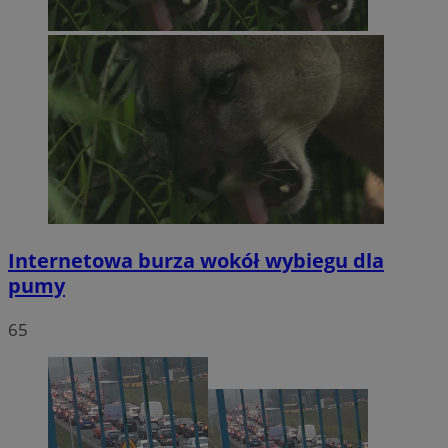
Internetowa burza wokół wybiegu dla
pumy
65