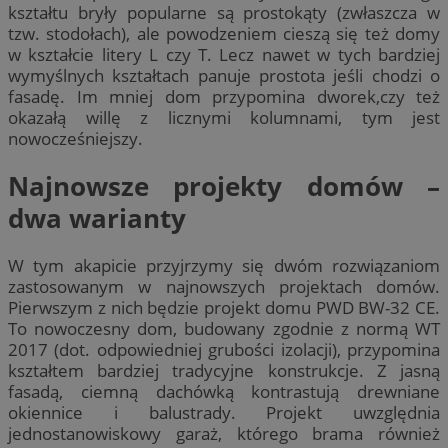
kształtu bryły popularne są prostokąty (zwłaszcza w
tzw. stodołach), ale powodzeniem cieszą się też domy
w kształcie litery L czy T. Lecz nawet w tych bardziej
wymyślnych kształtach panuje prostota jeśli chodzi o
fasadę. Im mniej dom przypomina dworek,czy też
okazałą willę z licznymi kolumnami, tym jest
nowocześniejszy.
Najnowsze projekty domów –
dwa warianty
W tym akapicie przyjrzymy się dwóm rozwiązaniom
zastosowanym w najnowszych projektach domów.
Pierwszym z nich będzie projekt domu PWD BW-32 CE.
To nowoczesny dom, budowany zgodnie z normą WT
2017 (dot. odpowiedniej grubości izolacji), przypomina
kształtem bardziej tradycyjne konstrukcje. Z jasną
fasadą, ciemną dachówką kontrastują drewniane
okiennice i balustrady. Projekt uwzględnia
jednostanowiskowy garaż, którego brama również