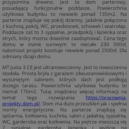
przypomina drewno. Jest to dom parterowy,
posiadający funkcjonalne poddasze. Powierzchnia
użytkowa budynku to niewiele ponad 135m2. Na
parterze znajduje się pokój dzienny, jadalnie połączona
z kuchnią, pokój, WC, przedsionek, schowek i wiatrołap.
Poddasze zaś to 3 sypialnie, przedpokój i łazienka oraz
strych, który można dowolnie zaadoptować. Cena tego
domu w stanie surowym to niecałe 230 000zł,
natomiast projekt kosztuje niewiele ponad 2500zł. Dla
odmiany dizajn domu
MT Justa 3 CE jest ultranowoczesny. Jest to nowoczesna
stodoła. Prosta bryła z garażem (dwustanowiskowym) i
wysuniętym salonem, których dach jest podłogą
dużego tarasu. Powierzchnia użytkowa budynku to
niemal 170m2. Tutaj znajdziesz więcej informacji na
temat tego rozwiązania
https://pracownia-
projekty.dom.pl/
. Dom ma dużo przeszkleń jak i spełnia
normy energetyczne. Na parterze znajdują się
spiżarnia, kotłownia, kuchnia, salon z jadalnią, sypialnia,
WC, garderoba oraz kotłownia. Na piętrze mieszczą się
2 sypialnie, garderoba, łazienka i wyjście na