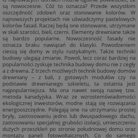
są nowoczesne. Cóż to oznacza? Przede wszystkim
oszczędność zdobień oraz stonowanie kolorów. W
najnowszych projektach nie uświadczymy pastelowych
kolorów fasad. Raczej będą one stonowane, utrzymane
w skali szarości, bieli, czerni. Elementy drewniane także
są bardzo popularne. Nowoczesność fasady nie
oznacza braku nawiązań do klasyki. Powodzeniem
cieszą się domy w stylu rustykalnym. Także techniki
budowy ulegają zmianie. Powoli, lecz coraz bardziej na
popularności zyskuje technika budowy domu nie z cegły
a z drewna. Z trzech możliwych technik budowy domów
drewniany – z bali, z gotowych modułów czy na
podstawie drewnianego szkieletu, ta ostatnia jest
najpopularniejsza. Ma ona nawet swoją nazwę tzw.
metoda kanadyjska. Wraz ze wzrostemświadomości
ekologicznej inwestorów, modne stają się rozwiązania
energooszczędne. Polegają one na utrzymaniu prostej
bryły, zastosowaniu jedno lub dwuspadowego dachu,
zastosowaniu specjalnej grubości izolacji, umieszczeniu
dużych przeszkleń po stronie południowej domu oraz
montażu paneli fotowoltaicznych. Co do samego