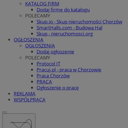
KATALOG FIRM
Dodaj firmę do katalogu
POLECAMY
Skup.io - Skup nieruchomości Chorzów
SmartHalls.com - Budowa Hal
Skup - nieruchomosci.org
OGŁOSZENIA
OGŁOSZENIA
Dodaj ogłoszenie
POLECAMY
Protocol IT
Pracuj.pl - praca w Chorzowie
Praca Chorzów
PRACA
Ogłoszenie o pracę
REKLAMA
WSPÓŁPRACA