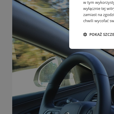
w tym wykorzysty
wyłącznie tej wi
zamiast na zgodz
chwili wycofać s
POKAŻ SZCZ
Niezbędne
Ni
Niezbędne pliki cook
zarządzanie kontem. 
Nazwa