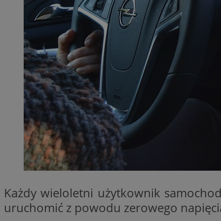
QeSessID
MvSessID
SessID
CookieScriptConse
__cf_bm
VISITOR_PRIVACY_
Każdy wieloletni użytkownik samochodu
INGRESSCOOKIE
uruchomić z powodu zerowego napięcia