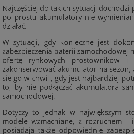
Najczęściej do takich sytuacji dochodz
li_gc
po prostu akumulatory nie wymieniane
działać.
Nazwa
W sytuacji, gdy konieczne jest dok
Nazwa
openstat_umr82x3
Nazwa
zabezpieczenia baterii samochodowej na
openstat_gid
VP
pb_rtb_ev_part
ofertę rynkowych prostowników i 
openstat_pbi939ar
zakonserwować akumulator na sezon, a 
openstat_khpu8s
się go w chwili, gdy jest najbardziej po
openstat_iy2unm5p
_clck
__gads
to, by nie podłączać akumulatora sam
incap_ses_1688_32
samochodowej.
openstat_wj089dcr
__Secure-
_clsk
ROLLOUT_TOKEN
visid_incap_322052
Dotyczy to jednak w największym st
modele wzmacniane, z rozruchem i i
_clsk
bcookie
posiadają także odpowiednie zabezpi