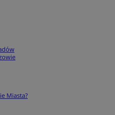
adów
rzowie
ie Miasta?