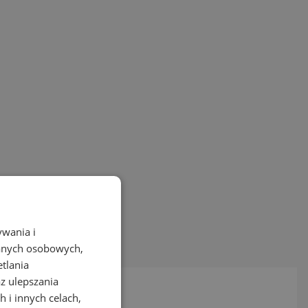
ywania i
danych osobowych,
etlania
az ulepszania
 i innych celach,