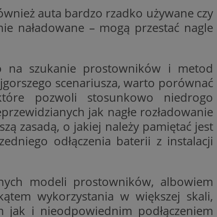
 również auta bardzo rzadko używane czy
y gościa na
nych celów
 nie naładowane – mogą przestać nagle
wywania
Opis
no na szukanie prostowników i metod
najgorszego scenariusza, warto porównać
aportowania na
etowej dla
iaru wysiłków
które pozwoli stosunkowo niedrogo
madzić dane, takie
wników z reklamami
nę internetową lub
eprzewidzianych jak nagłe rozładowanie
szą zasadą, o jakiej należy pamiętać jest
rakcji
ubleClick for
ernetowej w celu
wyświetlanie reklam
niego odłączenia baterii z instalacji
jonalności strony
ć.
rażaniem funkcji i
aniem Microsoft
trolować, które
wywania informacji
wyświetlane
ów stron w jedną
ń etapowych,
jnych modeli prostowników, albowiem
anego użytkownika
tem wykorzystania w większej skali,
aniem Microsoft
wywania informacji
służący do
em jak i nieodpowiednim podłączeniem
ów stron w jedną
towej za