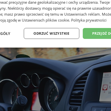
wać precyzyjne dane geolokalizacyjne i cechy urządzenia. Twoje
tryny. Niektórzy dostawcy mogą opierać się na prawnie uzasadnio
ie; masz prawo sprzeciwić się temu w
Ustawieniach reklam
. Może
woją zgodę w
Ustawieniach plików cookie
.
Polityka prywatności
EGÓŁY
ODRZUĆ WSZYSTKIE
PRZEJDŹ 
Wydajność
Targetowanie
Funkcjonalność
Ni
ezbędne
Wydajność
Targetowanie
Funkcjonalność
Niesklasyfikow
ie umożliwiają korzystanie z podstawowych funkcji strony internetowej, takich jak log
Bez niezbędnych plików cookie nie można prawidłowo korzystać ze strony internetowe
Okres
Provider
/
Domena
Opis
przechowywania