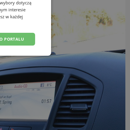
 wybory dotyczą
nym interesie
sz w każdej
DO PORTALU
esklasyfikowane
ane
owanie użytkownika i
j.