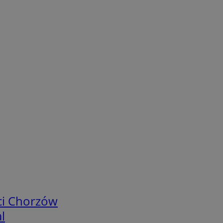
ci Chorzów
l