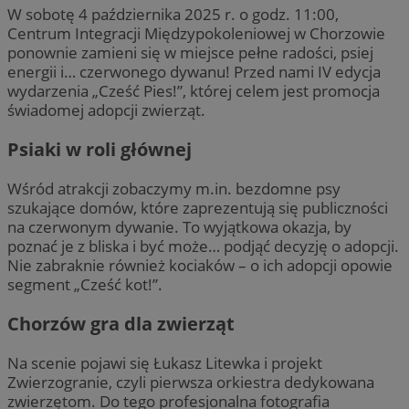
W sobotę 4 października 2025 r. o godz. 11:00,
Centrum Integracji Międzypokoleniowej w Chorzowie
ponownie zamieni się w miejsce pełne radości, psiej
energii i… czerwonego dywanu! Przed nami IV edycja
wydarzenia „Cześć Pies!”, której celem jest promocja
świadomej adopcji zwierząt.
Psiaki w roli głównej
Wśród atrakcji zobaczymy m.in. bezdomne psy
szukające domów, które zaprezentują się publiczności
na czerwonym dywanie. To wyjątkowa okazja, by
poznać je z bliska i być może… podjąć decyzję o adopcji.
Nie zabraknie również kociaków – o ich adopcji opowie
segment „Cześć kot!”.
Chorzów gra dla zwierząt
Na scenie pojawi się Łukasz Litewka i projekt
Zwierzogranie, czyli pierwsza orkiestra dedykowana
zwierzętom. Do tego profesjonalna fotografia