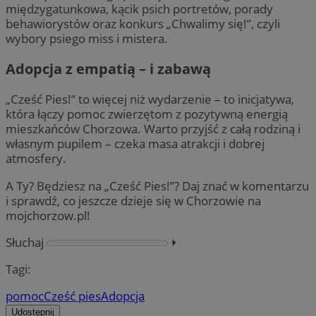
międzygatunkowa, kącik psich portretów, porady
behawiorystów oraz konkurs „Chwalimy się!”, czyli
wybory psiego miss i mistera.
Adopcja z empatią – i zabawą
„Cześć Pies!” to więcej niż wydarzenie – to inicjatywa,
która łączy pomoc zwierzętom z pozytywną energią
mieszkańców Chorzowa. Warto przyjść z całą rodziną i
własnym pupilem – czeka masa atrakcji i dobrej
atmosfery.
A Ty? Będziesz na „Cześć Pies!”? Daj znać w komentarzu
i sprawdź, co jeszcze dzieje się w Chorzowie na
mojchorzow.pl!
Słuchaj
⏵︎
Tagi:
pomoc
Cześć pies
Adopcja
Udostępnij