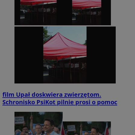
film
Upał doskwiera zwierzętom.
Schronisko PsiKot pilnie prosi o pomoc