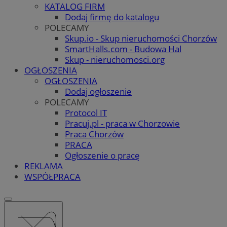
KATALOG FIRM
Dodaj firmę do katalogu
POLECAMY
Skup.io - Skup nieruchomości Chorzów
SmartHalls.com - Budowa Hal
Skup - nieruchomosci.org
OGŁOSZENIA
OGŁOSZENIA
Dodaj ogłoszenie
POLECAMY
Protocol IT
Pracuj.pl - praca w Chorzowie
Praca Chorzów
PRACA
Ogłoszenie o pracę
REKLAMA
WSPÓŁPRACA