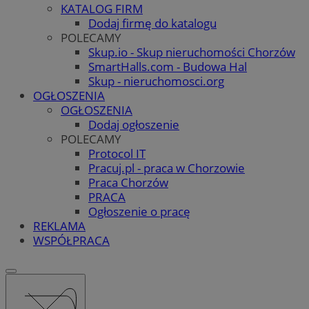
KATALOG FIRM
Dodaj firmę do katalogu
POLECAMY
Skup.io - Skup nieruchomości Chorzów
SmartHalls.com - Budowa Hal
Skup - nieruchomosci.org
OGŁOSZENIA
OGŁOSZENIA
Dodaj ogłoszenie
POLECAMY
Protocol IT
Pracuj.pl - praca w Chorzowie
Praca Chorzów
PRACA
Ogłoszenie o pracę
REKLAMA
WSPÓŁPRACA