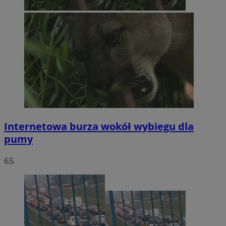
Internetowa burza wokół wybiegu dla
pumy
65