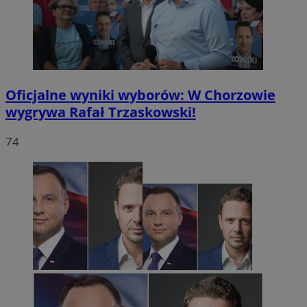
Oficjalne wyniki wyborów: W Chorzowie
wygrywa Rafał Trzaskowski!
74