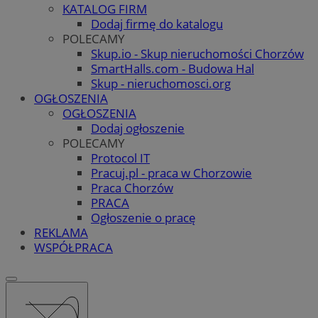
KATALOG FIRM
Dodaj firmę do katalogu
POLECAMY
Skup.io - Skup nieruchomości Chorzów
SmartHalls.com - Budowa Hal
Skup - nieruchomosci.org
OGŁOSZENIA
OGŁOSZENIA
Dodaj ogłoszenie
POLECAMY
Protocol IT
Pracuj.pl - praca w Chorzowie
Praca Chorzów
PRACA
Ogłoszenie o pracę
REKLAMA
WSPÓŁPRACA