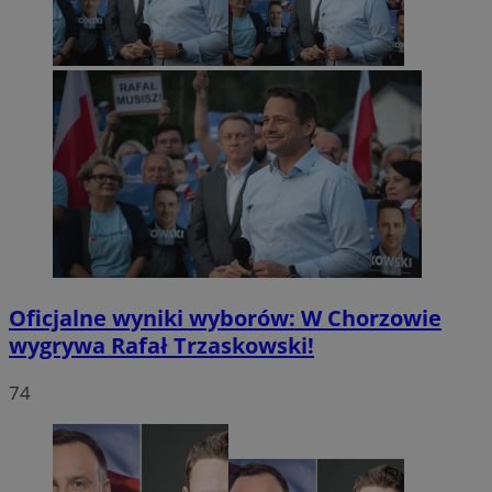
Oficjalne wyniki wyborów: W Chorzowie
wygrywa Rafał Trzaskowski!
74