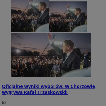
Oficjalne wyniki wyborów: W Chorzowie
wygrywa Rafał Trzaskowski!
68