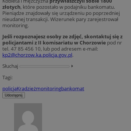
Kobieta i mężczyzna
przywłaszczyli sobie 1800
złotych
, które pozostało w podajniku bankomatu.
Pieniądze znajdowały się urządzeniu po poprzedniej
nieudanej transakcji. Wizerunek pary zarejestrował
monitoring.
Jeśli rozpoznajesz osoby ze zdjęć, skontaktuj się z
policjantami z II komisariatu w Chorzowie
pod nr
tel. 47 85 456 10, lub pod adresem e-mail:
kp2@chorzow.ka.policja.gov.pl
.
Słuchaj
⏵︎
Tagi:
policja
Kradzież
monitoring
bankomat
Udostępnij