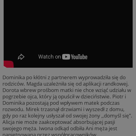
Dominika po kłótni z partnerem wyprowadziła się do
rodziców. Magda uzależniła się od aplikacji randkowej.
Dorota wbrew prośbom matki nie chce wziąć udziału w
pogrzebie ojca, który ją opuścił w dzieciństwie. Piotr i
Dominika pozostają pod wpływem matek podczas
rozwodu. Mirek trzasnął drzwiami i wyszedł z domu,
gdy po raz kolejny usłyszał od swojej żony ,,domyśl się”.
Alicja nie może zaakceptować absorbującej pasji
swojego męża. Iwona odkąd odbiła Ani męża jest
napiętnowana przez współpracowników…