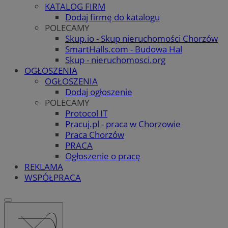
KATALOG FIRM
Dodaj firmę do katalogu
POLECAMY
Skup.io - Skup nieruchomości Chorzów
SmartHalls.com - Budowa Hal
Skup - nieruchomosci.org
OGŁOSZENIA
OGŁOSZENIA
Dodaj ogłoszenie
POLECAMY
Protocol IT
Pracuj.pl - praca w Chorzowie
Praca Chorzów
PRACA
Ogłoszenie o pracę
REKLAMA
WSPÓŁPRACA