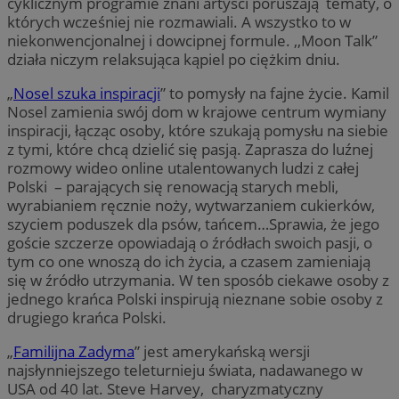
cyklicznym programie znani artyści poruszają tematy, o
których wcześniej nie rozmawiali. A wszystko to w
niekonwencjonalnej i dowcipnej formule. ,,Moon Talk”
działa niczym relaksująca kąpiel po ciężkim dniu.
„
Nosel szuka inspiracji
” to pomysły na fajne życie. Kamil
Nosel zamienia swój dom w krajowe centrum wymiany
inspiracji, łącząc osoby, które szukają pomysłu na siebie
z tymi, które chcą dzielić się pasją. Zaprasza do luźnej
rozmowy wideo online utalentowanych ludzi z całej
Polski – parających się renowacją starych mebli,
wyrabianiem ręcznie noży, wytwarzaniem cukierków,
szyciem poduszek dla psów, tańcem…Sprawia, że jego
goście szczerze opowiadają o źródłach swoich pasji, o
tym co one wnoszą do ich życia, a czasem zamieniają
się w źródło utrzymania. W ten sposób ciekawe osoby z
jednego krańca Polski inspirują nieznane sobie osoby z
drugiego krańca Polski.
„
Familijna Zadyma
” jest amerykańską wersji
najsłynniejszego teleturnieju świata, nadawanego w
USA od 40 lat. Steve Harvey, charyzmatyczny