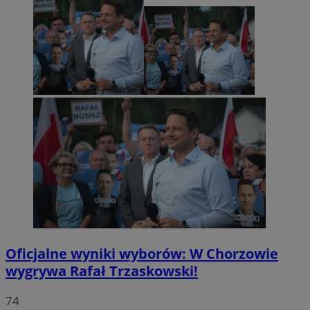
Oficjalne wyniki wyborów: W Chorzowie
wygrywa Rafał Trzaskowski!
74