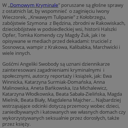
W „
Domowym Kryminale
” poruszane są głośne sprawy
z ostatnich lat, by wspomnieć o zaginięciu Iwony
Wieczorek, ,,Krwawym Tulipanie” z Kołobrzegu,
zabójstwie Szymona z Będzina, zbrodni w Rakowiskach,
dzieciobójstwie w podsiedleckiej wsi, historii Halszki
Opfer, Tomka Komendy czy Magdy Żuk, jak i te
opisywane w mediach przed dekadami: truciciel z
Sosnowca, wampir z Krakowa, Kalibabka, Marchwicki i
wiele innych.
Gośćmi Angeliki Swobody są uznani dziennikarze
zainteresowani zagadnieniami kryminalnymi i
społecznymi, autorzy reportaży i książek, jak: Ewa
Winnicka, Katarzyna Surmiak-Domańska, Anna
Malinowska, Aneta Bańkowska, Iza Michalewicz,
Katarzyna Włodkowska, Beata Sabała-Zielińska, Magda
Mielnik, Beata Biały, Magdalena Majcher… Najbardziej
wstrząsające odcinki dotyczą przemocy wobec dzieci,
zaniedbywanych i katowanych we własnych domach czy
wykorzystywanych seksualnie przez dorosłych, także
przez księży.