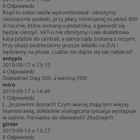
0
Odpowiedz
Rząd to sobie nieźle wykombinował - obniżymy
nieznacznie podatki, przy płacy minimalnej to jakieś 400
zł rocznie, które zostaną u podatnika, a gawiedź się
będzie cieszyć. VAT-u nie obniżymy i cała dodatkowa
kasa pójdzie do centrali, a samorządy zostaną z niczym.
Przy okazji podniesiemy jeszcze składki na ZUS i
będziemy na plusie. Ludzie nie dajcie się tak nabierać!
antypis
2019-09-17 o 13:15
4
Odpowiedz
Dokładnie! Dają 500, a wezmą 700!
miro
2019-09-17 o 14:49
1
Odpowiedz
[...]o powinni dostać!!! Czym wiecej mają tym więcej
marnotrawią, dokładnie analogiczna sytuacja występuje
w sejmie. Pieniądze do obywateli!! Złodzieje!!!
ginter
2019-09-13 o 13:27
8
Odpowiedz