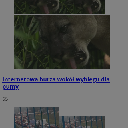
Internetowa burza wokół wybiegu dla
pumy
65