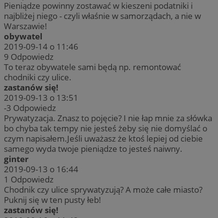
Pieniądze powinny zostawać w kieszeni podatniki i
najbliżej niego - czyli właśnie w samorządach, a nie w
Warszawie!
obywatel
2019-09-14 o 11:46
9
Odpowiedz
To teraz obywatele sami będą np. remontować
chodniki czy ulice.
zastanów się!
2019-09-13 o 13:51
-3
Odpowiedz
Prywatyzacja. Znasz to pojęcie? I nie łap mnie za słówka
bo chyba tak tempy nie jesteś żeby się nie domyślać o
czym napisałem.Jeśli uważasz że ktoś lepiej od ciebie
samego wyda twoje pieniądze to jesteś naiwny.
ginter
2019-09-13 o 16:44
1
Odpowiedz
Chodnik czy ulice sprywatyzują? A może całe miasto?
Puknij się w ten pusty łeb!
zastanów się!