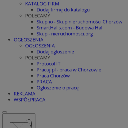
KATALOG FIRM
Dodaj firmę do katalogu
POLECAMY
Skup.io - Skup nieruchomości Chorzów
SmartHalls.com - Budowa Hal
Skup - nieruchomosci.org
OGŁOSZENIA
OGŁOSZENIA
Dodaj ogłoszenie
POLECAMY
Protocol IT
Pracuj.pl - praca w Chorzowie
Praca Chorzów
PRACA
Ogłoszenie o pracę
REKLAMA
WSPÓŁPRACA