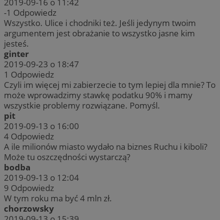
2019-09-16 o 11:42
-1
Odpowiedz
Wszystko. Ulice i chodniki też. Jeśli jedynym twoim
argumentem jest obrażanie to wszystko jasne kim
jesteś.
ginter
2019-09-23 o 18:47
1
Odpowiedz
Czyli im więcej mi zabierzecie to tym lepiej dla mnie? To
może wprowadzimy stawkę podatku 90% i mamy
wszystkie problemy rozwiązane. Pomyśl.
pit
2019-09-13 o 16:00
4
Odpowiedz
A ile milionów miasto wydało na biznes Ruchu i kiboli?
Może tu oszczędności wystarczą?
bodba
2019-09-13 o 12:04
9
Odpowiedz
W tym roku ma być 4 mln zł.
chorzowsky
2019-09-13 o 15:39