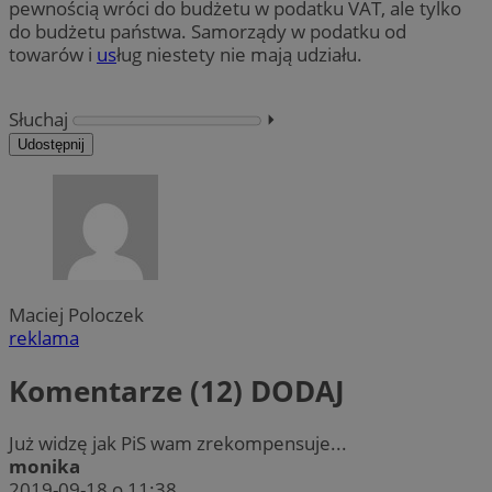
pewnością wróci do budżetu w podatku VAT, ale tylko
do budżetu państwa. Samorządy w podatku od
towarów i
us
ług niestety nie mają udziału.
Słuchaj
⏵︎
Udostępnij
Maciej Poloczek
reklama
Komentarze (12)
DODAJ
Już widzę jak PiS wam zrekompensuje...
monika
2019-09-18 o 11:38