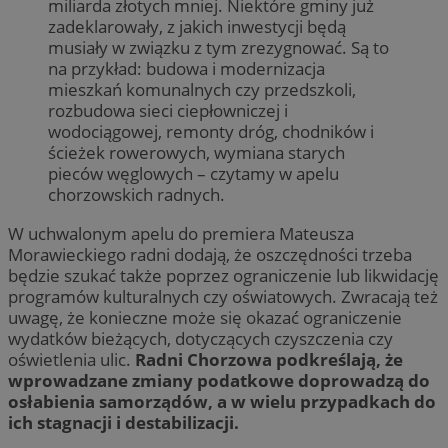
miliarda złotych mniej. Niektóre gminy już
zadeklarowały, z jakich inwestycji będą
musiały w związku z tym zrezygnować. Są to
na przykład: budowa i modernizacja
mieszkań komunalnych czy przedszkoli,
rozbudowa sieci ciepłowniczej i
wodociągowej, remonty dróg, chodników i
ścieżek rowerowych, wymiana starych
pieców węglowych – czytamy w apelu
chorzowskich radnych.
W uchwalonym apelu do premiera Mateusza
Morawieckiego radni dodają, że oszczędności trzeba
będzie szukać także poprzez ograniczenie lub likwidację
programów kulturalnych czy oświatowych. Zwracają też
uwagę, że konieczne może się okazać ograniczenie
wydatków bieżących, dotyczących czyszczenia czy
oświetlenia ulic.
Radni Chorzowa podkreślają, że
wprowadzane zmiany podatkowe doprowadzą do
osłabienia samorządów, a w wielu przypadkach do
ich stagnacji i destabilizacji.