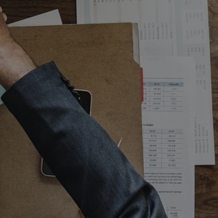
entyfikator sesji.
entyfikator sesji.
entyfikator sesji.
rzez usługę Cookie-
preferencji
 na pliki cookie.
ookie Cookie-
niania ludzi i
trony internetowej,
e ważnych raportów
ryny internetowej.
nformacje o zgodzie
ncjach dotyczących
ia z witryny.
olityki prywatności
ich przestrzeganie
temu użytkownik nie
woich preferencji,
 z regulacjami
erów obsługuje
ekście
lu optymalizacji