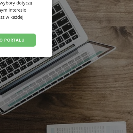
 wybory dotyczą
nym interesie
sz w każdej
DO PORTALU
esklasyfikowane
ane
owanie użytkownika i
j.