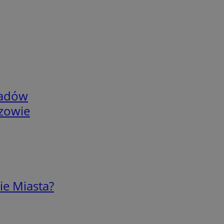
adów
rzowie
ie Miasta?