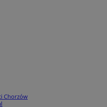
ci Chorzów
l