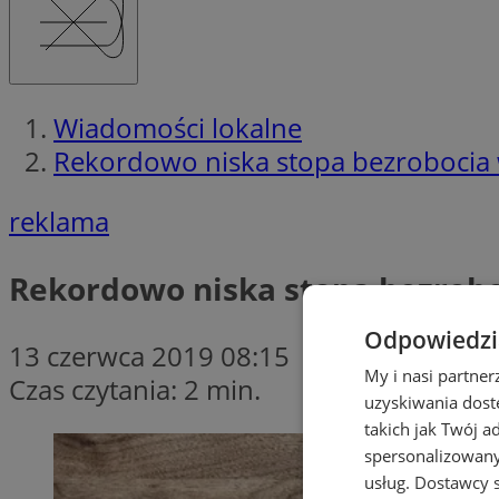
Wiadomości lokalne
Rekordowo niska stopa bezrobocia
reklama
Rekordowo niska stopa bezrob
Odpowiedzia
13 czerwca 2019 08:15
My i nasi partne
Czas czytania: 2 min.
uzyskiwania dost
takich jak Twój a
spersonalizowanyc
usług.
Dostawcy s