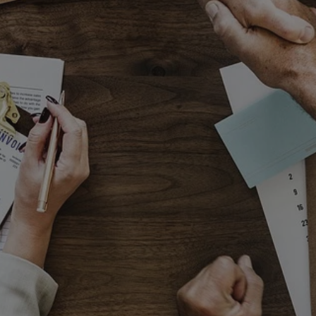
mojchorzow.pl
1 rok
Ten plik cookie przechowuje id
mojchorzow.pl
1 rok
Ten plik cookie przechowuje id
mojchorzow.pl
1 rok
Ten plik cookie przechowuje id
nt
4 tygodnie 2 dni
Ten plik cookie jest używany p
CookieScript
Script.com do zapamiętywania 
mojchorzow.pl
dotyczących zgody użytkownika
Jest to konieczne, aby baner c
Script.com działał poprawnie.
29 minut 53
Ten plik cookie służy do rozróż
Cloudflare Inc.
sekundy
botów. Jest to korzystne dla s
.temu.com
ponieważ umożliwia tworzeni
na temat korzystania z jej wit
METADATA
5 miesięcy 4
Ten plik cookie przechowuje i
YouTube
tygodnie
użytkownika oraz jego prefere
.youtube.com
prywatności podczas korzystan
Rejestruje wybory dotyczące p
Google Privacy Policy
i ustawień zgody, zapewniając 
w kolejnych wizytach. Dzięki 
musi ponownie konfigurować s
co zwiększa wygodę i zgodność
ochrony danych.
Sesja
Rejestruje, który klaster serw
NGINX Inc.
gościa. Jest to używane w kont
bh.contextweb.com
równoważenia obciążenia w ce
doświadczenia użytkownika.