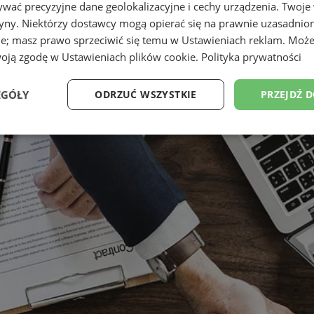
wać precyzyjne dane geolokalizacyjne i cechy urządzenia. Twoje
tryny. Niektórzy dostawcy mogą opierać się na prawnie uzasadnio
ie; masz prawo sprzeciwić się temu w
Ustawieniach reklam
. Może
woją zgodę w
Ustawieniach plików cookie
.
Polityka prywatności
EGÓŁY
ODRZUĆ WSZYSTKIE
PRZEJDŹ 
Wydajność
Targetowanie
Funkcjonalność
Ni
ezbędne
Wydajność
Targetowanie
Funkcjonalność
Niesklasyfikow
ie umożliwiają korzystanie z podstawowych funkcji strony internetowej, takich jak log
Bez niezbędnych plików cookie nie można prawidłowo korzystać ze strony internetowe
Okres
Provider
/
Domena
Opis
przechowywania