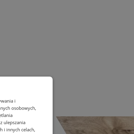
ywania i
danych osobowych,
etlania
az ulepszania
 i innych celach,