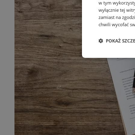
w tym wykorzysty
wyłącznie tej wi
zamiast na zgodz
chwili wycofać s
POKAŻ SZCZ
Niezbędne
Ni
Niezbędne pliki cook
zarządzanie kontem. 
Nazwa