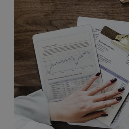
QeSessID
MvSessID
SessID
CookieScriptConse
__cf_bm
VISITOR_PRIVACY_
INGRESSCOOKIE