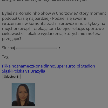
Byłeś na Ronaldinho Show w Chorzowie? Który moment
podobał Ci się najbardziej? Podziel się swoimi
wrażeniami w komentarzach i sprawdź inne artykuły na
mojchorzow.pl – czekają tam kolejne relacje, sportowe
ciekawostki i lokalne wydarzenia, których nie możesz
przegapić!
Słuchaj
⏵︎
Tagi:
Piłka nożna
mecz
Ronaldinho
Superaurto.pl Stadion
Śląski
Polska vs Brazylia
Udostępnij