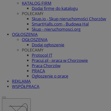
KATALOG FIRM
Dodaj firmę do katalogu
POLECAMY
Skup.io - Skup nieruchomości Chorzów
SmartHalls.com - Budowa Hal
Skup - nieruchomosci.org
OGŁOSZENIA
OGŁOSZENIA
Dodaj ogłoszenie
POLECAMY
Protocol IT
Pracuj.pl - praca w Chorzowie
Praca Chorzów
PRACA
Ogłoszenie o pracę
REKLAMA
WSPÓŁPRACA