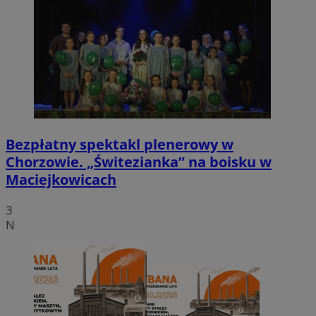
Bezpłatny spektakl plenerowy w
Chorzowie. „Świtezianka” na boisku w
Maciejkowicach
3
N