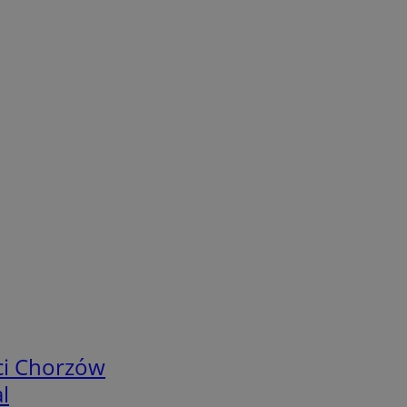
ci Chorzów
l