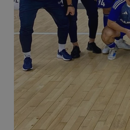
QeSessID
MvSessID
SessID
CookieScriptConse
__cf_bm
VISITOR_PRIVACY_
INGRESSCOOKIE