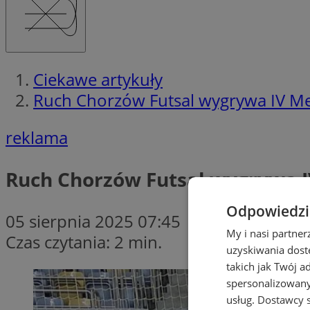
Ciekawe artykuły
Ruch Chorzów Futsal wygrywa IV Me
reklama
Ruch Chorzów Futsal wygrywa I
Odpowiedzia
05 sierpnia 2025 07:45
My i nasi partne
Czas czytania: 2 min.
uzyskiwania dost
takich jak Twój a
spersonalizowanyc
usług.
Dostawcy s