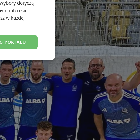
 wybory dotyczą
nym interesie
sz w każdej
DO PORTALU
esklasyfikowane
ane
owanie użytkownika i
j.