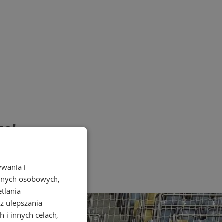
za!
ywania i
danych osobowych,
etlania
az ulepszania
 i innych celach,