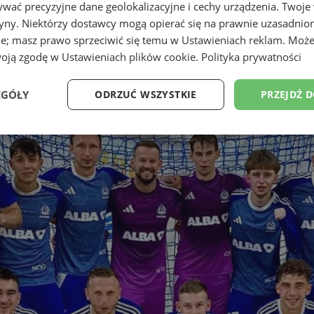
wać precyzyjne dane geolokalizacyjne i cechy urządzenia. Twoje
tryny. Niektórzy dostawcy mogą opierać się na prawnie uzasadnio
ie; masz prawo sprzeciwić się temu w
Ustawieniach reklam
. Może
woją zgodę w
Ustawieniach plików cookie
.
Polityka prywatności
EGÓŁY
ODRZUĆ WSZYSTKIE
PRZEJDŹ 
Wydajność
Targetowanie
Funkcjonalność
Ni
ezbędne
Wydajność
Targetowanie
Funkcjonalność
Niesklasyfikow
ie umożliwiają korzystanie z podstawowych funkcji strony internetowej, takich jak log
Bez niezbędnych plików cookie nie można prawidłowo korzystać ze strony internetowe
Okres
Provider
/
Domena
Opis
przechowywania