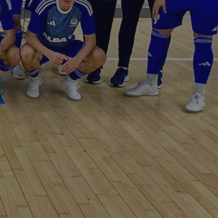
entyfikator sesji.
entyfikator sesji.
entyfikator sesji.
rzez usługę Cookie-
preferencji
 na pliki cookie.
ookie Cookie-
niania ludzi i
trony internetowej,
e ważnych raportów
ryny internetowej.
nformacje o zgodzie
ncjach dotyczących
ia z witryny.
olityki prywatności
ich przestrzeganie
temu użytkownik nie
woich preferencji,
 z regulacjami
erów obsługuje
ekście
lu optymalizacji