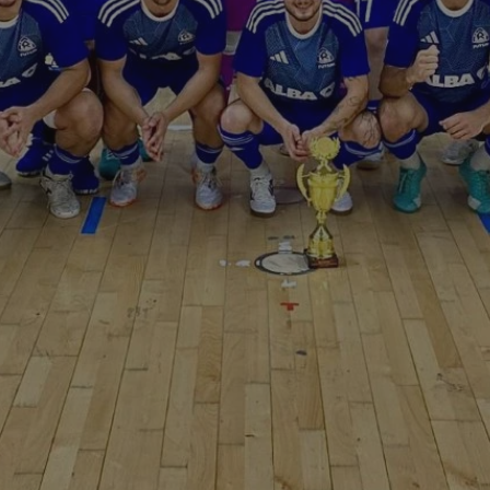
mojchorzow.pl
1 rok
Ten plik cookie przechowuje id
mojchorzow.pl
1 rok
Ten plik cookie przechowuje id
mojchorzow.pl
1 rok
Ten plik cookie przechowuje id
nt
4 tygodnie 2 dni
Ten plik cookie jest używany p
CookieScript
Script.com do zapamiętywania 
mojchorzow.pl
dotyczących zgody użytkownika
Jest to konieczne, aby baner c
Script.com działał poprawnie.
29 minut 53
Ten plik cookie służy do rozróż
Cloudflare Inc.
sekundy
botów. Jest to korzystne dla s
.temu.com
ponieważ umożliwia tworzeni
na temat korzystania z jej wit
METADATA
5 miesięcy 4
Ten plik cookie przechowuje i
YouTube
tygodnie
użytkownika oraz jego prefere
.youtube.com
prywatności podczas korzystan
Rejestruje wybory dotyczące p
Google Privacy Policy
i ustawień zgody, zapewniając 
w kolejnych wizytach. Dzięki 
musi ponownie konfigurować s
co zwiększa wygodę i zgodność
ochrony danych.
Sesja
Rejestruje, który klaster serw
NGINX Inc.
gościa. Jest to używane w kont
bh.contextweb.com
równoważenia obciążenia w ce
doświadczenia użytkownika.