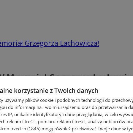
moriał Grzegorza Lachowicza!
V Memoriał Grzegorza Lachowic
lne korzystanie z Twoich danych
rzy używamy plików cookie i podobnych technologii do przechow
ępu do informacji na Twoim urządzeniu oraz do przetwarzania 
dres IP, unikalne identyfikatory i dane przeglądania, w celu wyświ
h reklam i treści, pomiaru reklam i treści, analizy odbiorców or
tron trzecich (1845)
mogą również przetwarzać Twoje dane w tych