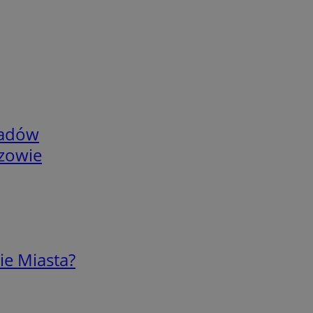
adów
rzowie
ie Miasta?