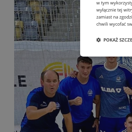
w tym wykorzysty
wyłącznie tej wi
zamiast na zgodz
chwili wycofać s
POKAŻ SZCZ
Niezbędne
Ni
Niezbędne pliki cook
zarządzanie kontem. 
Nazwa