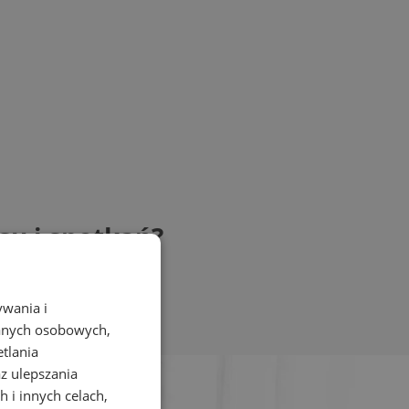
su i spotkań?
ywania i
danych osobowych,
etlania
az ulepszania
 i innych celach,