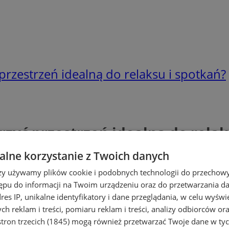
przestrzeń idealną do relaksu i spotkań?
rzyć przestrzeń idealną do relak
lne korzystanie z Twoich danych
rzy używamy plików cookie i podobnych technologii do przechow
ępu do informacji na Twoim urządzeniu oraz do przetwarzania 
dres IP, unikalne identyfikatory i dane przeglądania, w celu wyświ
h reklam i treści, pomiaru reklam i treści, analizy odbiorców or
tron trzecich (1845)
mogą również przetwarzać Twoje dane w tych