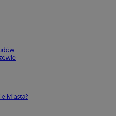
adów
rzowie
ie Miasta?