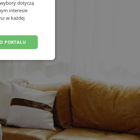
 wybory dotyczą
nym interesie
sz w każdej
DO PORTALU
esklasyfikowane
ane
owanie użytkownika i
j.