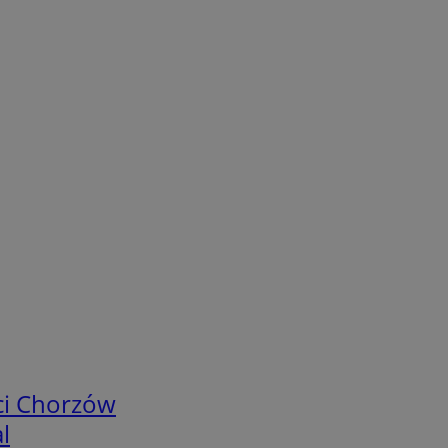
ci Chorzów
l