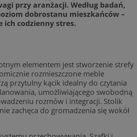
agi przy aranżacji. Według badań,
y gościa na
 poziom dobrostanu mieszkańców –
nych celów
ich codzienny stres.
wywania
Opis
aportowania na
etowej dla
iaru wysiłków
nym elementem jest stworzenie strefy
madzić dane, takie
wników z reklamami
nę internetową lub
nomicznie rozmieszczone meble
rakcji
rzą przytulny kącik idealny do czytania
ubleClick for
ernetowej w celu
wyświetlanie reklam
jonalności strony
zplanowania, umożliwiającego swobodną
ć.
wadzeniu rozmów i integracji. Stolik
rażaniem funkcji i
aniem Microsoft
trolować, które
wywania informacji
wyświetlane
lnie zachęca do gromadzenia się wokół
ów stron w jedną
ń etapowych,
anego użytkownika
aniem Microsoft
wywania informacji
służący do
ów stron w jedną
towej za
ystemu przechowywania. Szafki i