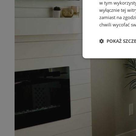
w tym wykorzysty
wyłącznie tej wi
zamiast na zgodz
chwili wycofać s
POKAŻ SZCZ
Niezbędne
Ni
Niezbędne pliki cook
zarządzanie kontem. 
Nazwa