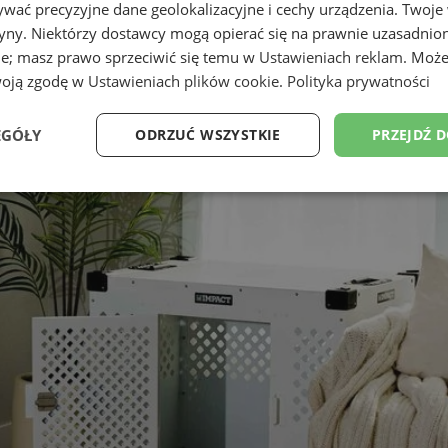
wać precyzyjne dane geolokalizacyjne i cechy urządzenia. Twoje
tryny. Niektórzy dostawcy mogą opierać się na prawnie uzasadnio
ie; masz prawo sprzeciwić się temu w
Ustawieniach reklam
. Może
woją zgodę w
Ustawieniach plików cookie
.
Polityka prywatności
EGÓŁY
ODRZUĆ WSZYSTKIE
PRZEJDŹ 
Wydajność
Targetowanie
Funkcjonalność
Ni
ezbędne
Wydajność
Targetowanie
Funkcjonalność
Niesklasyfikow
ie umożliwiają korzystanie z podstawowych funkcji strony internetowej, takich jak log
Bez niezbędnych plików cookie nie można prawidłowo korzystać ze strony internetowe
Okres
Provider
/
Domena
Opis
przechowywania