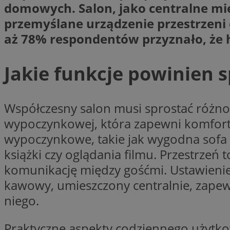
domowych. Salon, jako centralne mi
li_gc
przemyślane urządzenie przestrzen
aż 78% respondentów przyznało, że h
Nazwa
Jakie funkcje powinien s
Nazwa
openstat_umr82x3
Nazwa
openstat_gid
VP
pb_rtb_ev_part
openstat_pbi939ar
Współczesny salon musi sprostać róż
openstat_khpu8s
wypoczynkowej, która zapewni komfort
openstat_iy2unm5p
_clck
wypoczynkowe, takie jak wygodna sofa 
__gads
incap_ses_1688_32
książki czy oglądania filmu. Przestr
openstat_wj089dcr
komunikację między gośćmi. Ustawienie m
__Secure-
_clsk
ROLLOUT_TOKEN
visid_incap_322052
kawowy, umieszczony centralnie, zapewn
niego.
_clsk
bcookie
Praktyczne aspekty codziennego użytk