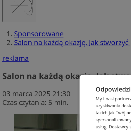
Sponsorowane
Salon na każdą okazję. Jak stworzyć 
reklama
Salon na każdą okazję. Jak stwo
Odpowiedzia
03 marca 2025 21:30
My i nasi partne
Czas czytania: 5 min.
uzyskiwania dost
takich jak Twój a
spersonalizowanyc
usług.
Dostawcy s