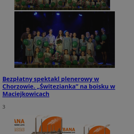
Bezpłatny spektakl plenerowy w
Chorzowie. „Świtezianka” na boisku w
Maciejkowicach
3