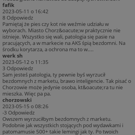
fafik
2023-05-11 o 16:42
8
Odpowiedz
Pamiętaj że pies czy kot nie weźmie udziału w
wyborach. Miasto Chorz&oacute;w praktycznie nie
istnieje. Wszystko się wali, patologia się pasie na
pracujących, a w markecie na AKS śpią bezdomni. Na
środku korytarza, a ochrona ma to w....
werk sh
2023-05-12 o 11:35
3
Odpowiedz
Sam jesteś patologia, ty pewnie byś wyrzucił
bezdomnych z marketu, brawo inteligencie. Tak pisać o
Chorzowie może jedynie osoba, kt&oacute;ra tu nie
mieszka. Więc pa pa.
chorzowski
2023-05-15 o 08:26
-3
Odpowiedz
Owszem wyrzuciłbym bezdomnych z marketu.
Podobnie jak wszystkich stojących pod wydawkami i
patomamusie 500+ takie lemingi jak ty. Po twoich