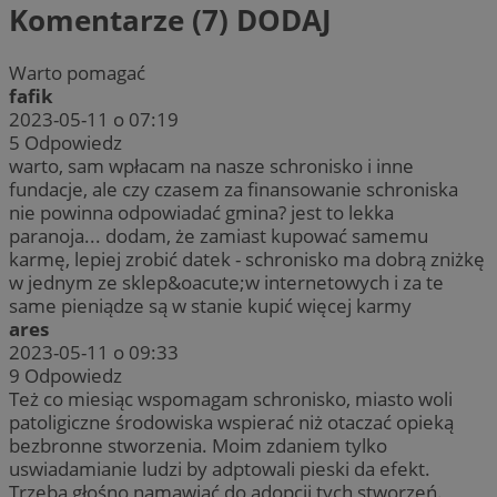
Komentarze (7)
DODAJ
Warto pomagać
fafik
2023-05-11 o 07:19
5
Odpowiedz
warto, sam wpłacam na nasze schronisko i inne
fundacje, ale czy czasem za finansowanie schroniska
nie powinna odpowiadać gmina? jest to lekka
paranoja... dodam, że zamiast kupować samemu
karmę, lepiej zrobić datek - schronisko ma dobrą zniżkę
w jednym ze sklep&oacute;w internetowych i za te
same pieniądze są w stanie kupić więcej karmy
ares
2023-05-11 o 09:33
9
Odpowiedz
Też co miesiąc wspomagam schronisko, miasto woli
patoligiczne środowiska wspierać niż otaczać opieką
bezbronne stworzenia. Moim zdaniem tylko
uswiadamianie ludzi by adptowali pieski da efekt.
Trzeba głośno namawiać do adopcji tych stworzeń.