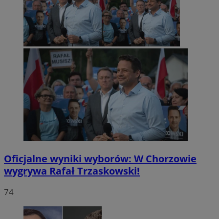
Oficjalne wyniki wyborów: W Chorzowie
wygrywa Rafał Trzaskowski!
74