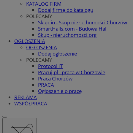
KATALOG FIRM
Dodaj firmę do katalogu
POLECAMY
Skup.io - Skup nieruchomości Chorzów
SmartHalls.com - Budowa Hal
Skup - nieruchomosci.org
OGŁOSZENIA
OGŁOSZENIA
Dodaj ogłoszenie
POLECAMY
Protocol IT
Pracuj.pl - praca w Chorzowie
Praca Chorzów
PRACA
Ogłoszenie o pracę
REKLAMA
WSPÓŁPRACA