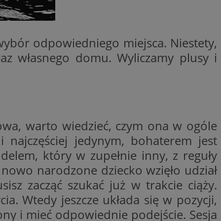
entyfikator sesji.
entyfikator sesji.
entyfikator sesji.
 wybór odpowiedniego miejsca. Niestety,
rzez usługę Cookie-
oraz własnego domu. Wyliczamy plusy i
preferencji
 na pliki cookie.
ookie Cookie-
niania ludzi i
trony internetowej,
e ważnych raportów
ryny internetowej.
owa, warto wiedzieć, czym ona w ogóle
nformacje o zgodzie
ncjach dotyczących
 i najczęściej jedynym, bohaterem jest
ia z witryny.
olityki prywatności
delem, który w zupełnie inny, z reguły
ich przestrzeganie
temu użytkownik nie
je nowo narodzone dziecko wzięło udział
woich preferencji,
 z regulacjami
isz zacząć szukać już w trakcie ciąży.
ia. Wtedy jeszcze układa się w pozycji,
erów obsługuje
ekście
ony i mieć odpowiednie podejście. Sesja
lu optymalizacji