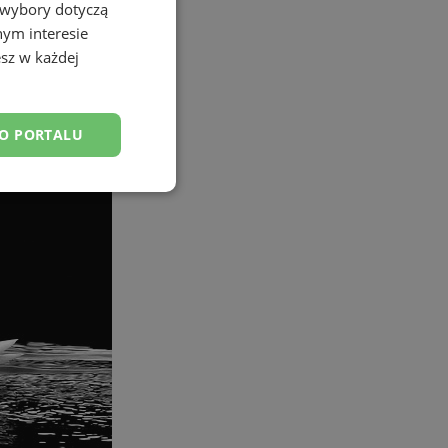
 wybory dotyczą
nym interesie
sz w każdej
DO PORTALU
esklasyfikowane
ane
owanie użytkownika i
j.