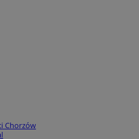
ci Chorzów
l