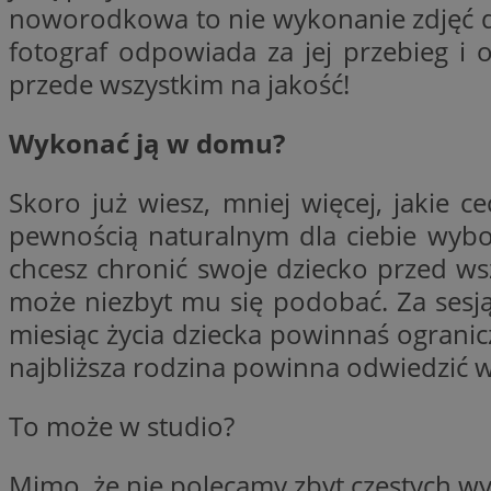
noworodkowa to nie wykonanie zdjęć do
li_gc
fotograf odpowiada za jej przebieg i 
przede wszystkim na jakość!
Nazwa
Wykonać ją w domu?
Nazwa
openstat_umr82x3
Nazwa
openstat_gid
VP
Skoro już wiesz, mniej więcej, jakie 
pb_rtb_ev_part
openstat_pbi939ar
pewnością naturalnym dla ciebie wyb
openstat_khpu8s
chcesz chronić swoje dziecko przed ws
openstat_iy2unm5p
_clck
__gads
może niezbyt mu się podobać. Za ses
incap_ses_1688_32
miesiąc życia dziecka powinnaś ogranic
openstat_wj089dcr
__Secure-
najbliższa rodzina powinna odwiedzić w
_clsk
ROLLOUT_TOKEN
visid_incap_322052
To może w studio?
_clsk
bcookie
Mimo, że nie polecamy zbyt częstych wyj