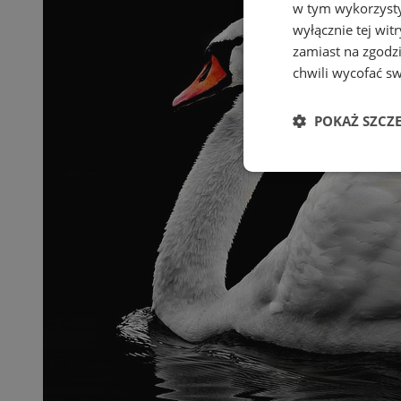
w tym wykorzysty
wyłącznie tej wi
zamiast na zgodz
chwili wycofać s
POKAŻ SZCZ
Niezbędne
Ni
Niezbędne pliki cook
zarządzanie kontem. 
Nazwa