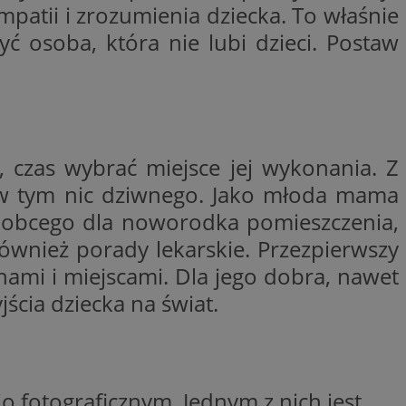
atii i zrozumienia dziecka. To właśnie
y gościa na
ć osoba, która nie lubi dzieci. Postaw
nych celów
wywania
Opis
aportowania na
, czas wybrać miejsce jej wykonania. Z
etowej dla
iaru wysiłków
madzić dane, takie
wników z reklamami
 w tym nic dziwnego. Jako młoda mama
nę internetową lub
ie obcego dla noworodka pomieszczenia,
rakcji
ubleClick for
nież porady lekarskie. Przezpierwszy
ernetowej w celu
wyświetlanie reklam
jonalności strony
ć.
hami i miejscami. Dla jego dobra, nawet
rażaniem funkcji i
ścia dziecka na świat.
aniem Microsoft
trolować, które
wywania informacji
wyświetlane
ów stron w jedną
ń etapowych,
anego użytkownika
aniem Microsoft
wywania informacji
służący do
ów stron w jedną
o fotograficznym. Jednym z nich jest
towej za