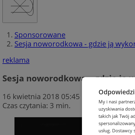
Sponsorowane
Sesja noworodkowa - gdzie ją wyko
reklama
Sesja noworodkowa – gdzie ją 
Odpowiedzia
16 kwietnia 2018 05:45
My i nasi partne
Czas czytania: 3 min.
uzyskiwania dost
takich jak Twój a
spersonalizowanyc
usług.
Dostawcy s