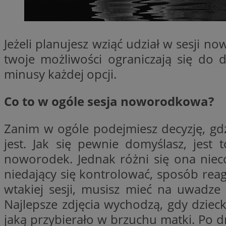
QeSessID
MvSessID
SessID
Jeżeli planujesz wziąć udział w sesji 
CookieScriptConse
twoje możliwości ograniczają się do 
minusy każdej opcji.
__cf_bm
Co to w ogóle sesja noworodkowa?
Zanim w ogóle podejmiesz decyzję, gd
VISITOR_PRIVACY_
jest. Jak się pewnie domyślasz, jest 
noworodek. Jednak różni się ona nieco
niedający się kontrolować, sposób reag
wtakiej sesji, musisz mieć na uwadze 
Najlepsze zdjęcia wychodzą, gdy dzieck
INGRESSCOOKIE
jaką przybierało w brzuchu matki. Po d