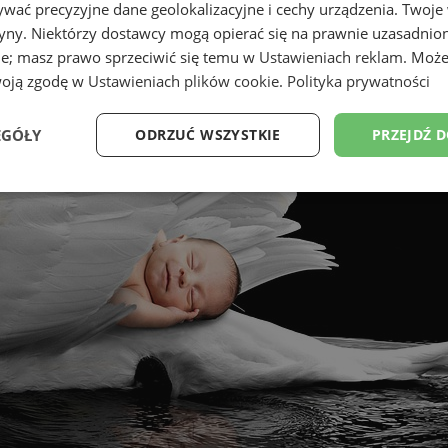
wać precyzyjne dane geolokalizacyjne i cechy urządzenia. Twoje
tryny. Niektórzy dostawcy mogą opierać się na prawnie uzasadnio
ie; masz prawo sprzeciwić się temu w
Ustawieniach reklam
. Może
woją zgodę w
Ustawieniach plików cookie
.
Polityka prywatności
EGÓŁY
ODRZUĆ WSZYSTKIE
PRZEJDŹ 
Wydajność
Targetowanie
Funkcjonalność
Ni
ezbędne
Wydajność
Targetowanie
Funkcjonalność
Niesklasyfikow
ie umożliwiają korzystanie z podstawowych funkcji strony internetowej, takich jak log
Bez niezbędnych plików cookie nie można prawidłowo korzystać ze strony internetowe
Okres
Provider
/
Domena
Opis
przechowywania