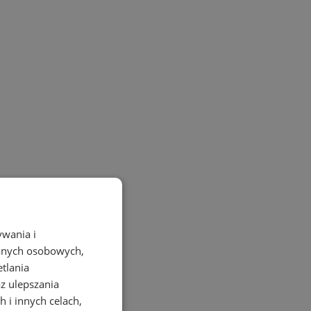
ywania i
danych osobowych,
etlania
az ulepszania
 i innych celach,