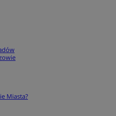
adów
rzowie
ie Miasta?