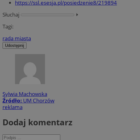
https://ssl.esesja.pl/posiedzenie8/219894
Słuchaj
⏵︎
Tagi:
rada miasta
Udostępnij
Sylwia Machowska
Źródło:
UM Chorzów
reklama
Dodaj komentarz