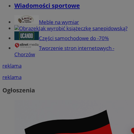
Wiadomości sportowe
Meble na wymiar
Jak wyrobić książeczkę sanepidowską?
Części samochodowe do -70%
Tworzenie stron internetowych -
Chorzów
reklama
reklama
Ogłoszenia