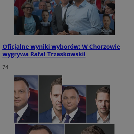
Oficjalne wyniki wyborów: W Chorzowie
wygrywa Rafał Trzaskowski!
74