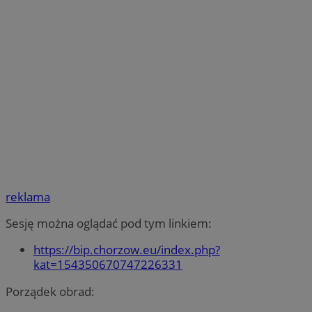
reklama
Sesję można oglądać pod tym linkiem:
https://bip.chorzow.eu/index.php?
kat=154350670747226331
Porządek obrad: