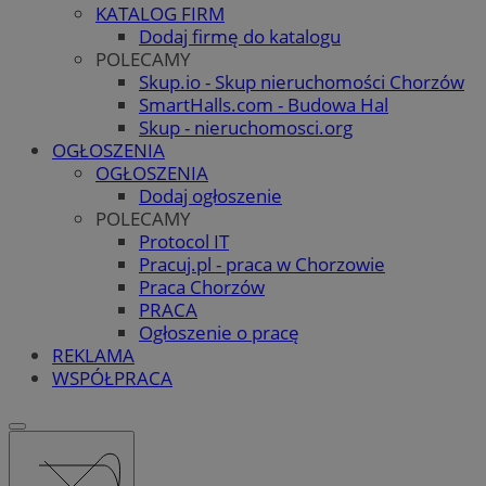
KATALOG FIRM
Dodaj firmę do katalogu
POLECAMY
Skup.io - Skup nieruchomości Chorzów
SmartHalls.com - Budowa Hal
Skup - nieruchomosci.org
OGŁOSZENIA
OGŁOSZENIA
Dodaj ogłoszenie
POLECAMY
Protocol IT
Pracuj.pl - praca w Chorzowie
Praca Chorzów
PRACA
Ogłoszenie o pracę
REKLAMA
WSPÓŁPRACA