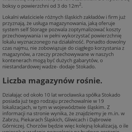
2
boksy o powierzchni od 3 do 12m
.
Lokalni właściciele różnych śląskich zakładów i firm już
przyznają, że usługa magazynowania, jaką oferuje
system self Storage pozwala zoptymalizować koszty
przechowywania i w pełni wykorzystać powierzchnię
lokalu wyznaczonego na działalność. Ponadto dowolny
czas najmu, nie zobowiązuje do ciągłego korzystania z
magazynów, a rzeczy przechowywane w naszych
kontenerach mogą być dużych gabarytów, o
niestandardowej wadze- dodaje Stokado.
Liczba magazynów rośnie.
Działając od około 10 lat wrocławska spółka Stokado
posiada już tego rodzaju przechowalnie w 19
lokalizacjach, w tym w województwie śląskim. Z
informacji na stronie wynika, że znajdziemy je m.in. w
Zabrzu, Piekarach Śląskich, Gliwicach i Dąbrowie
Górniczej. Chorzów będzie więc kolejną lokalizacją, o ile
wniosek o wydanie pozwolenia na budowę zostanie