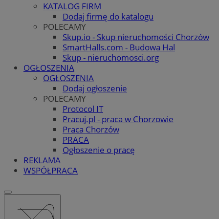
KATALOG FIRM
Dodaj firmę do katalogu
POLECAMY
Skup.io - Skup nieruchomości Chorzów
SmartHalls.com - Budowa Hal
Skup - nieruchomosci.org
OGŁOSZENIA
OGŁOSZENIA
Dodaj ogłoszenie
POLECAMY
Protocol IT
Pracuj.pl - praca w Chorzowie
Praca Chorzów
PRACA
Ogłoszenie o pracę
REKLAMA
WSPÓŁPRACA