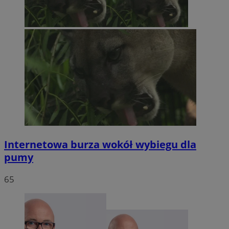
Internetowa burza wokół wybiegu dla
pumy
65