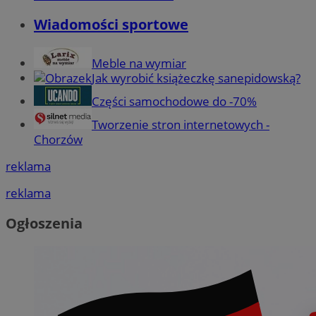
Wiadomości sportowe
Meble na wymiar
Jak wyrobić książeczkę sanepidowską?
Części samochodowe do -70%
Tworzenie stron internetowych -
Chorzów
reklama
reklama
Ogłoszenia